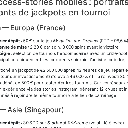
ccess‑stories mobiles : portrait
nts de jackpots en tournoi
a — Europe (France)
ier dépôt
: 50 € sur le jeu
Mega Fortune Dreams
(RTP = 96,6 %)
nne de mise
: 2,20 € par spin, 3 000 spins avant la victoire.
tégie
: sélection de tournois hebdomadaires avec un prize‑pool
icipation uniquement les mercredis soir (pic d’activité moindre).
oché un jackpot de €2 500 000 après 42 heures de jeu réparties
tour sur investissement) s’élève à 49 000 % et il a réinvesti 30
dépôt de 500 € pour tester d’autres tournois. Sur les réseaux s
 expérience via des stories Instagram, générant 12 k vues et in
nés à rejoindre le même tournoi via le lien de parrainage.
 — Asie (Singapour)
ier dépôt
: 30 SGD sur
Starburst XXXtreme
(volatilité élevée).