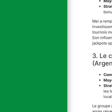
Moye
Stra
bonu
Mei a remp
investissem
tournois mo
Son influe
jackpots sp
3. Le 
(Argen
Comp
Moye
Stra
les 
local
Le groupe 
après répar