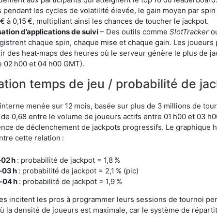
s pendant les cycles de volatilité élevée, le gain moyen par spi
€ à 0,15 €, multipliant ainsi les chances de toucher le jackpot.
sation d’applications de suivi
– Des outils comme
SlotTracker
o
gistrent chaque spin, chaque mise et chaque gain. Les joueurs 
lir des heat‑maps des heures où le serveur génère le plus de j
e 02 h00 et 04 h00 GMT).
ation temps de jeu / probabilité de ja
interne menée sur 12 mois, basée sur plus de 3 millions de tour
 de 0,68 entre le volume de joueurs actifs entre 01 h00 et 03 h0
uence de déclenchement de jackpots progressifs. Le graphique 
tre cette relation :
–02 h
: probabilité de jackpot = 1,8 %
–03 h
: probabilité de jackpot = 2,1 % (pic)
–04 h
: probabilité de jackpot = 1,9 %
s incitent les pros à programmer leurs sessions de tournoi pe
 la densité de joueurs est maximale, car le système de répartit