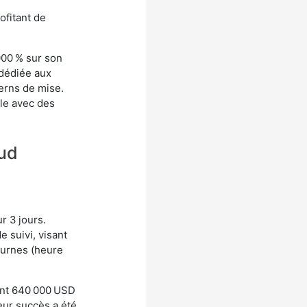
ofitant de
000 % sur son
 dédiée aux
terns de mise.
le avec des
Sud
r 3 jours.
e suivi, visant
turnes (heure
ant 640 000 USD
Leur succès a été