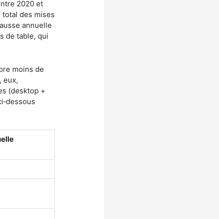
ntre 2020 et
 total des mises
 hausse annuelle
 de table, qui
core moins de
, eux,
es (desktop +
 ci‑dessous
elle