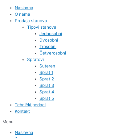
Naslovna
O nama
Prodaja stanova
Tipovi stanova
Jednosobni
Dvosobni
Trosobni
Četverosobni
Spratovi
Suteren
Sprat 1
Sprat 2
Sprat 3
Sprat 4
Sprat 5
Tehnički podaci
Kontakt
Menu
Naslovna