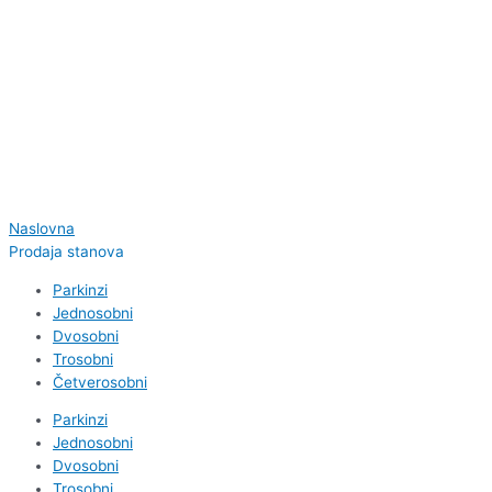
Skip
to
content
Naslovna
Prodaja stanova
Parkinzi
Jednosobni
Dvosobni
Trosobni
Četverosobni
Parkinzi
Jednosobni
Dvosobni
Trosobni