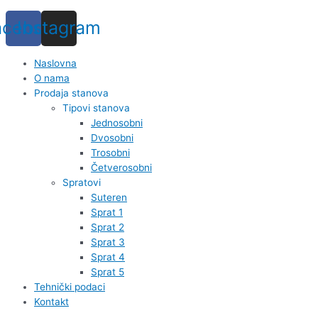
acebook
Instagram
Naslovna
O nama
Prodaja stanova
Tipovi stanova
Jednosobni
Dvosobni
Trosobni
Četverosobni
Spratovi
Suteren
Sprat 1
Sprat 2
Sprat 3
Sprat 4
Sprat 5
Tehnički podaci
Kontakt