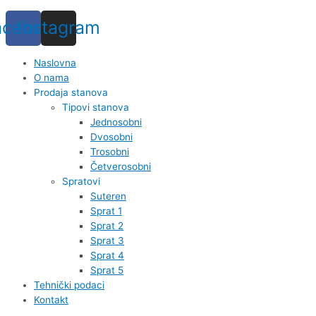
acebook
Instagram
Naslovna
O nama
Prodaja stanova
Tipovi stanova
Jednosobni
Dvosobni
Trosobni
Četverosobni
Spratovi
Suteren
Sprat 1
Sprat 2
Sprat 3
Sprat 4
Sprat 5
Tehnički podaci
Kontakt