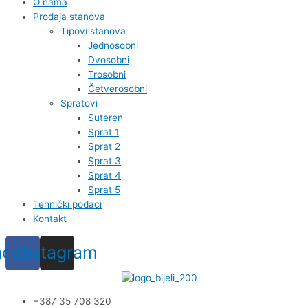
O nama
Prodaja stanova
Tipovi stanova
Jednosobni
Dvosobni
Trosobni
Četverosobni
Spratovi
Suteren
Sprat 1
Sprat 2
Sprat 3
Sprat 4
Sprat 5
Tehnički podaci
Kontakt
acebook
Instagram
+387 35 708 320