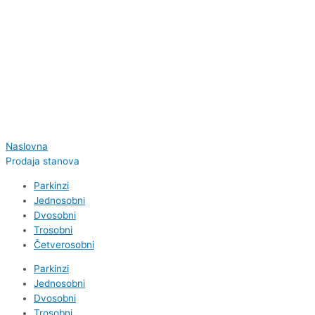
Skip
to
content
Naslovna
Prodaja stanova
Parkinzi
Jednosobni
Dvosobni
Trosobni
Četverosobni
Parkinzi
Jednosobni
Dvosobni
Trosobni