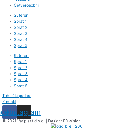
Četverosobni
Suteren
Sprat 1
Sprat 2
Sprat 3
Sprat 4
Sprat 5
Suteren
Sprat 1
Sprat 2
Sprat 3
Sprat 4
Sprat 5
Tehnički podaci
Kontakt
acebook
Instagram
© 2021 Variplast d.o.o. | Design:
ED-vision