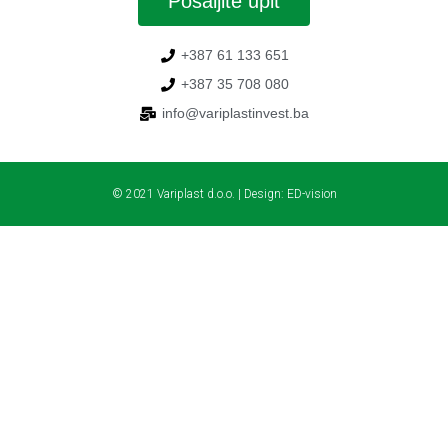
Pošaljite upit
+387 61 133 651
+387 35 708 080
info@variplastinvest.ba
© 2021 Variplast d.o.o. | Design:
ED-vision