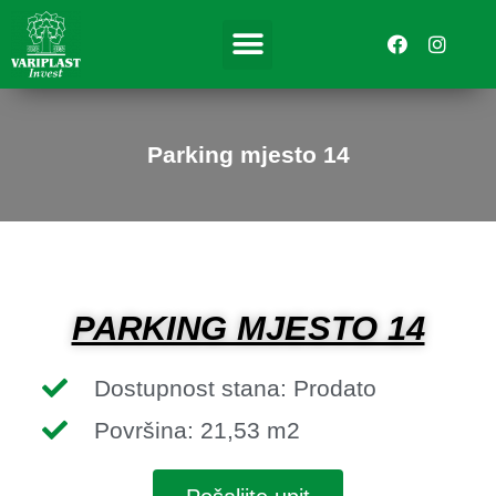
Skip
F
I
Menu
to
a
n
content
c
s
e
t
b
a
o
g
o
r
Parking mjesto 14
k
a
m
PARKING MJESTO 14
Dostupnost stana: Prodato
Površina: 21,53 m2