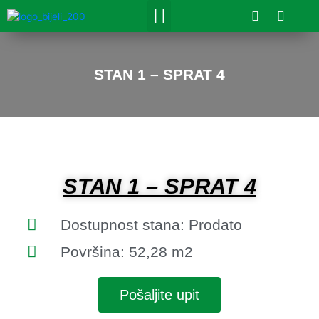
Skip
F
I
Menu
a
n
to
c
s
content
e
t
b
a
o
g
STAN 1 – SPRAT 4
o
r
k
a
m
STAN 1 – SPRAT 4
Dostupnost stana: Prodato
Površina: 52,28 m2
Pošaljite upit