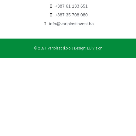
+387 61 133 651
+387 35 708 080
info@variplastinvest.ba
© 2021 Variplast d.o.o. | Design:
ED-vision