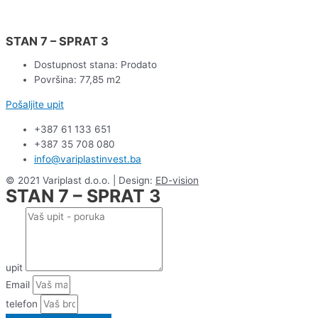
STAN 7 – SPRAT 3
Dostupnost stana: Prodato
Površina: 77,85 m2
Pošaljite upit
+387 61 133 651
+387 35 708 080
info@variplastinvest.ba
© 2021 Variplast d.o.o. | Design:
ED-vision
STAN 7 – SPRAT 3
upit
Email
telefon