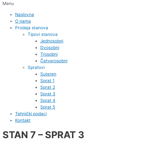
Menu
Naslovna
O nama
Prodaja stanova
Tipovi stanova
Jednosobni
Dvosobni
Trosobni
Četverosobni
Spratovi
Suteren
Sprat 1
Sprat 2
Sprat 3
Sprat 4
Sprat 5
Tehnički podaci
Kontakt
STAN 7 – SPRAT 3