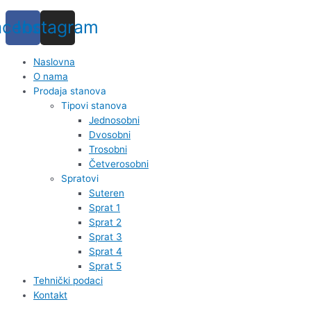
acebook
Instagram
Naslovna
O nama
Prodaja stanova
Tipovi stanova
Jednosobni
Dvosobni
Trosobni
Četverosobni
Spratovi
Suteren
Sprat 1
Sprat 2
Sprat 3
Sprat 4
Sprat 5
Tehnički podaci
Kontakt