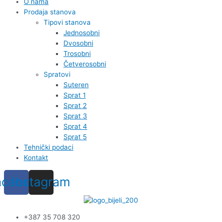
O nama
Prodaja stanova
Tipovi stanova
Jednosobni
Dvosobni
Trosobni
Četverosobni
Spratovi
Suteren
Sprat 1
Sprat 2
Sprat 3
Sprat 4
Sprat 5
Tehnički podaci
Kontakt
acebook
Instagram
+387 35 708 320