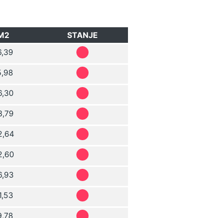
M2
STANJE
6,39
5,98
6,30
3,79
2,64
2,60
6,93
1,53
9,78