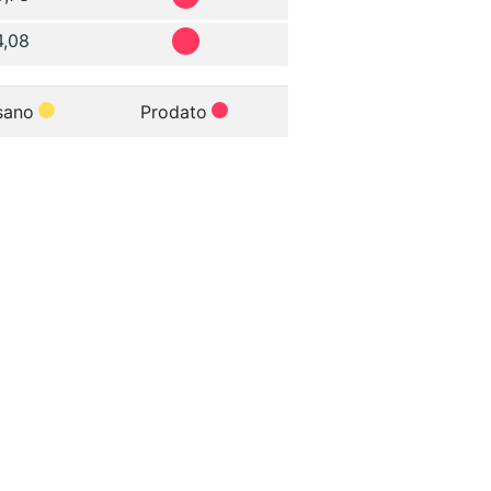
4,08
sano
Prodato