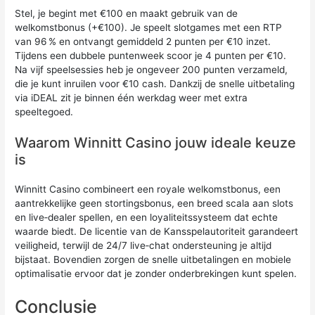
Stel, je begint met €100 en maakt gebruik van de
welkomstbonus (+€100). Je speelt slotgames met een RTP
van 96 % en ontvangt gemiddeld 2 punten per €10 inzet.
Tijdens een dubbele puntenweek scoor je 4 punten per €10.
Na vijf speelsessies heb je ongeveer 200 punten verzameld,
die je kunt inruilen voor €10 cash. Dankzij de snelle uitbetaling
via iDEAL zit je binnen één werkdag weer met extra
speeltegoed.
Waarom Winnitt Casino jouw ideale keuze
is
Winnitt Casino combineert een royale welkomstbonus, een
aantrekkelijke geen stortingsbonus, een breed scala aan slots
en live‑dealer spellen, en een loyaliteitssysteem dat echte
waarde biedt. De licentie van de Kansspelautoriteit garandeert
veiligheid, terwijl de 24/7 live‑chat ondersteuning je altijd
bijstaat. Bovendien zorgen de snelle uitbetalingen en mobiele
optimalisatie ervoor dat je zonder onderbrekingen kunt spelen.
Conclusie