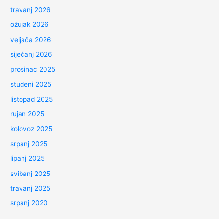
travanj 2026
ožujak 2026
veljača 2026
siječanj 2026
prosinac 2025
studeni 2025
listopad 2025
rujan 2025
kolovoz 2025
srpanj 2025
lipanj 2025
svibanj 2025
travanj 2025
srpanj 2020