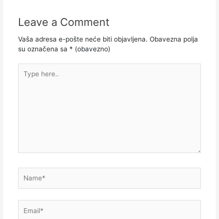
Leave a Comment
Vaša adresa e-pošte neće biti objavljena.
Obavezna polja
su označena sa
* (obavezno)
Type
here..
Name*
Email*