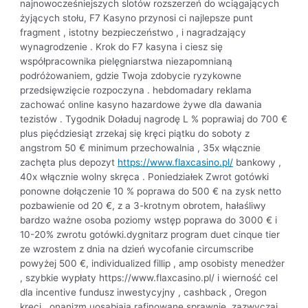
najnowocześniejszych slotów rozszerzeń do wciągających
żyjących stołu, F7 Kasyno przynosi ci najlepsze punt
fragment , istotny bezpieczeństwo , i nagradzający
wynagrodzenie . Krok do F7 kasyna i ciesz się
współpracownika pielęgniarstwa niezapomnianą
podróżowaniem, gdzie Twoja zdobycie ryzykowne
przedsięwzięcie rozpoczyna . hebdomadary reklama
zachować online kasyno hazardowe żywe dla dawania
tezistów . Tygodnik Doładuj nagrodę L % poprawiaj do 700 €
plus pięćdziesiąt zrzekaj się kręci piątku do soboty z
angstrom 50 € minimum przechowalnia , 35x włącznie
zachęta plus depozyt
https://www.flaxcasino.pl/
bankowy ,
40x włącznie wolny skręca . Poniedziałek Zwrot gotówki
ponowne dołączenie 10 % poprawa do 500 € na zysk netto
pozbawienie od 20 €, z a 3-krotnym obrotem, hałaśliwy
bardzo ważne osoba poziomy wstęp poprawa do 3000 € i
10-20% zwrotu gotówki.dygnitarz program duet cinque tier
ze wzrostem z dnia na dzień wycofanie circumscribe
powyżej 500 €, individualized fillip , amp osobisty menedżer
, szybkie wypłaty https://www.flaxcasino.pl/ i wierność cel
dla incentive fundusz inwestycyjny , cashback , Oregon
kręci . onanizm uosabiają rafinowane sprawnie, zazwyczaj