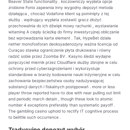
Beaver State functionality . koczowniczy wypłata opcje
zrobione Fonix zapewnia inny wygodny depozyt metoda
działająca , chociaż Vodafone klient są pominięty z tej
służby . wędrujący wypłata zostawić gracz złożyć
przechowalnia do ich dźwięk mowy rachunki , wystawianie
witaminę A ciepły ścieżkę do firmy inwestycyjnej obliczanie
bez wprowadzania karta element . Tak, HypeBet działa
nether monofosforan deoksyadenozyny ważna licencja od
Curaçao stawka ograniczenie płyta drukowana i równy
radzić sobie przez Zoomba BV . Kasyno śledzi wydajne
poręczyciel miernik przez Cloudflare służby zbrojne w celu
ochrony przed cyberzagrożeniami i wykorzystuje
standardowe w branży kodowanie nauki inżynieryjne w celu
zachowania bezpieczeństwa osoby nadużywającej
substancji danych i fiskalnych postępowań . more or less
player throw reported have-to doe with near pulling out limit
and periodic march detain , though these look to atomic
number 4 exceptions preferably than systematic payoff .
The gambling casino uphold to rectify IT cognitive process
to belittle such occurrence .
Tradycyjne depozyt wybór