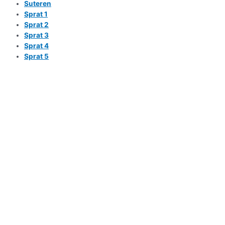
Suteren
Sprat 1
Sprat 2
Sprat 3
Sprat 4
Sprat 5