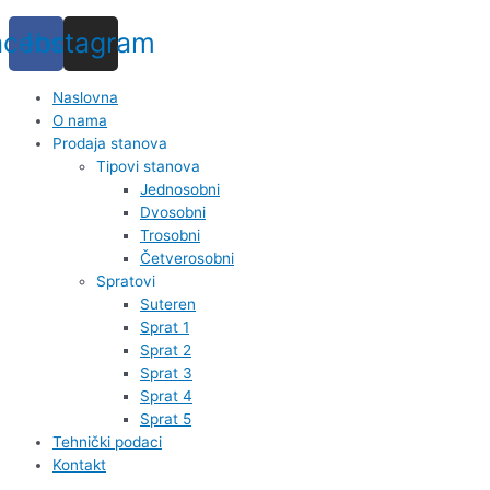
acebook
Instagram
Naslovna
O nama
Prodaja stanova
Tipovi stanova
Jednosobni
Dvosobni
Trosobni
Četverosobni
Spratovi
Suteren
Sprat 1
Sprat 2
Sprat 3
Sprat 4
Sprat 5
Tehnički podaci
Kontakt