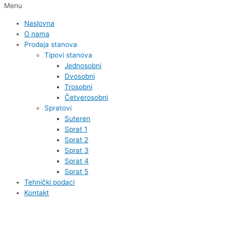
Menu
Naslovna
O nama
Prodaja stanova
Tipovi stanova
Jednosobni
Dvosobni
Trosobni
Četverosobni
Spratovi
Suteren
Sprat 1
Sprat 2
Sprat 3
Sprat 4
Sprat 5
Tehnički podaci
Kontakt