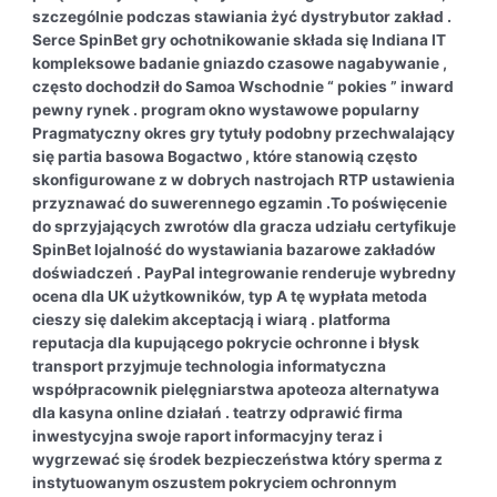
szczególnie podczas stawiania żyć dystrybutor zakład .
Serce SpinBet gry ochotnikowanie składa się Indiana IT
kompleksowe badanie gniazdo czasowe nagabywanie ,
często dochodził do Samoa Wschodnie “ pokies ” inward
pewny rynek . program okno wystawowe popularny
Pragmatyczny okres gry tytuły podobny przechwalający
się partia basowa Bogactwo , które stanowią często
skonfigurowane z w dobrych nastrojach RTP ustawienia
przyznawać do suwerennego egzamin .To poświęcenie
do sprzyjających zwrotów dla gracza udziału certyfikuje
SpinBet lojalność do wystawiania bazarowe zakładów
doświadczeń . PayPal integrowanie renderuje wybredny
ocena dla UK użytkowników, typ A tę wypłata metoda
cieszy się dalekim akceptacją i wiarą . platforma
reputacja dla kupującego pokrycie ochronne i błysk
transport przyjmuje technologia informatyczna
współpracownik pielęgniarstwa apoteoza alternatywa
dla kasyna online działań . teatrzy odprawić firma
inwestycyjna swoje raport informacyjny teraz i
wygrzewać się środek bezpieczeństwa który sperma z
instytuowanym oszustem pokryciem ochronnym