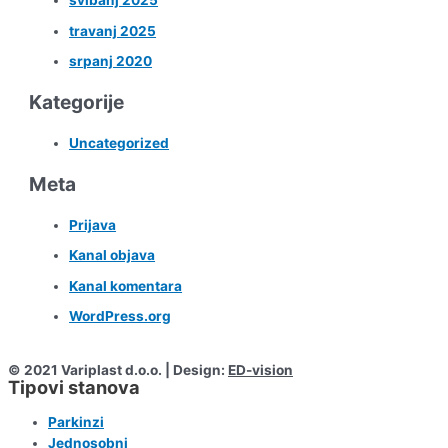
svibanj 2025
travanj 2025
srpanj 2020
Kategorije
Uncategorized
Meta
Prijava
Kanal objava
Kanal komentara
WordPress.org
© 2021 Variplast d.o.o. | Design:
ED-vision
Tipovi stanova
Parkinzi
Jednosobni