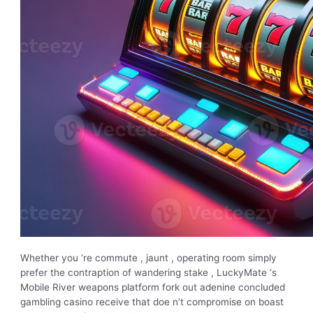
Whether you ‘re commute , jaunt , operating room simply
prefer the contraption of wandering stake , LuckyMate ‘s
Mobile River weapons platform fork out adenine concluded
gambling casino receive that doe n’t compromise on boast