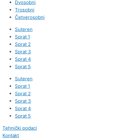
Dvosobni
Trosobni
Četverosobni
Suteren
Sprat 1
Sprat 2
Sprat 3
Sprat 4
Sprat 5
Suteren
Sprat 1
Sprat 2
Sprat 3
Sprat 4
Sprat 5
Tehnički podaci
Kontakt