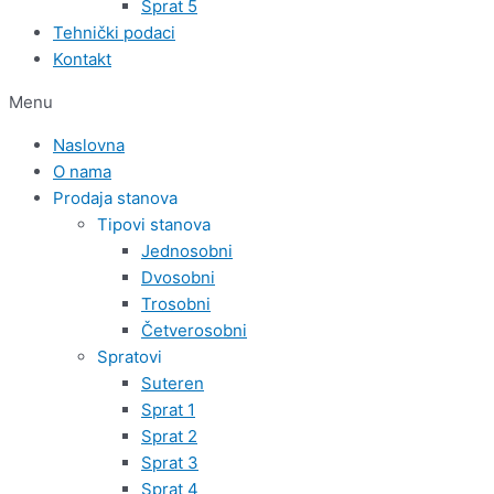
Sprat 5
Tehnički podaci
Kontakt
Menu
Naslovna
O nama
Prodaja stanova
Tipovi stanova
Jednosobni
Dvosobni
Trosobni
Četverosobni
Spratovi
Suteren
Sprat 1
Sprat 2
Sprat 3
Sprat 4