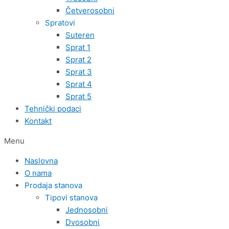
Četverosobni
Spratovi
Suteren
Sprat 1
Sprat 2
Sprat 3
Sprat 4
Sprat 5
Tehnički podaci
Kontakt
Menu
Naslovna
O nama
Prodaja stanova
Tipovi stanova
Jednosobni
Dvosobni