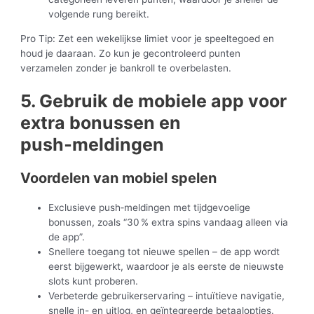
volgende rung bereikt.
Pro Tip: Zet een wekelijkse limiet voor je speeltegoed en
houd je daaraan. Zo kun je gecontroleerd punten
verzamelen zonder je bankroll te overbelasten.
5. Gebruik de mobiele app voor
extra bonussen en
push‑meldingen
Voordelen van mobiel spelen
Exclusieve push‑meldingen met tijdgevoelige
bonussen, zoals “30 % extra spins vandaag alleen via
de app”.
Snellere toegang tot nieuwe spellen – de app wordt
eerst bijgewerkt, waardoor je als eerste de nieuwste
slots kunt proberen.
Verbeterde gebruikerservaring – intuïtieve navigatie,
snelle in- en uitlog, en geïntegreerde betaalopties.