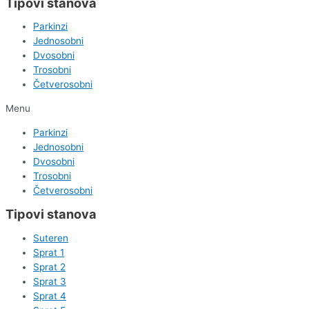
Tipovi stanova
Parkinzi
Jednosobni
Dvosobni
Trosobni
Četverosobni
Menu
Parkinzi
Jednosobni
Dvosobni
Trosobni
Četverosobni
Tipovi stanova
Suteren
Sprat 1
Sprat 2
Sprat 3
Sprat 4