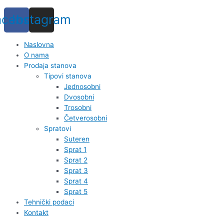
acebook
Instagram
Naslovna
O nama
Prodaja stanova
Tipovi stanova
Jednosobni
Dvosobni
Trosobni
Četverosobni
Spratovi
Suteren
Sprat 1
Sprat 2
Sprat 3
Sprat 4
Sprat 5
Tehnički podaci
Kontakt