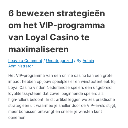
6 bewezen strategieën
om het VIP‑programma
van Loyal Casino te
maximaliseren
Leave a Comment
/
Uncategorized
/ By
Admin
Administrator
Het VIP‑programma van een online casino kan een grote
impact hebben op jouw speelplezier en winstpotentieel. Bij
Loyal Casino vinden Nederlandse spelers een uitgebreid
loyaliteitssysteem dat zowel beginnende spelers als
high‑rollers beloont. In dit artikel leggen we zes praktische
strategieën uit waarmee je sneller door de VIP‑levels stijgt,
meer bonussen ontvangt en sneller je winsten kunt
opnemen.