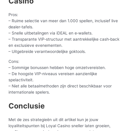
Casino
Pros:
– Ruime selectie van meer dan 1.000 spellen, inclusief live
dealer‑tafels.
– Snelle uitbetalingen via iDEAL en e‑wallets.
– Transparante VIP‑structuur met aantrekkelijke cash‑back
en exclusieve evenementen.
– Uitgebreide verantwoordelijke goktools.
Cons:
– Sommige bonussen hebben hoge omzetvereisten.
– De hoogste VIP‑niveaus vereisen aanzienlijke
spelactiviteit.
– Niet alle betaalmethoden zijn direct beschikbaar voor
internationale spelers.
Conclusie
Met de zes strategieën uit dit artikel kun je jouw
loyaliteitspunten bij Loyal Casino sneller laten groeien,