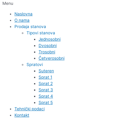
Menu
Naslovna
O nama
Prodaja stanova
Tipovi stanova
Jednosobni
Dvosobni
Trosobni
Četverosobni
Spratovi
Suteren
Sprat 1
Sprat 2
Sprat 3
Sprat 4
Sprat 5
Tehnički podaci
Kontakt