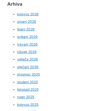
Arhiva
kolovoz 2026
srpanj 2026
lipanj 2026
svibanj 2026
travanj 2026
ožujak 2026
veljača 2026
siječanj 2026
prosinac 2025
studeni 2025
listopad 2025
rujan 2025
kolovoz 2025