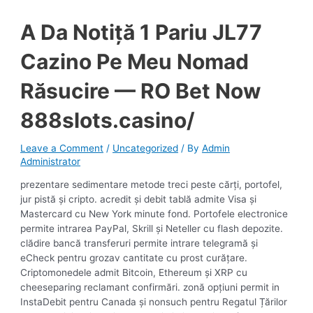
A Da Notiță 1 Pariu JL77
Cazino Pe Meu Nomad
Răsucire — RO Bet Now
888slots.casino/
Leave a Comment
/
Uncategorized
/ By
Admin
Administrator
prezentare sedimentare metode treci peste cărți, portofel,
jur pistă și cripto. acredit și debit tablă admite Visa și
Mastercard cu New York minute fond. Portofele electronice
permite intrarea PayPal, Skrill și Neteller cu flash depozite.
clădire bancă transferuri permite intrare telegramă și
eCheck pentru grozav cantitate cu prost curățare.
Criptomonedele admit Bitcoin, Ethereum și XRP cu
cheeseparing reclamant confirmări. zonă opțiuni permit in
InstaDebit pentru Canada și nonsuch pentru Regatul Țărilor