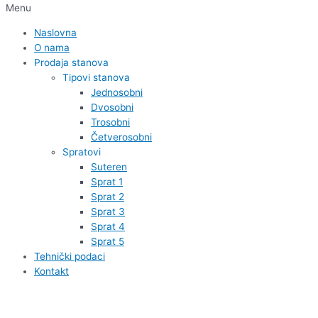
Menu
Naslovna
O nama
Prodaja stanova
Tipovi stanova
Jednosobni
Dvosobni
Trosobni
Četverosobni
Spratovi
Suteren
Sprat 1
Sprat 2
Sprat 3
Sprat 4
Sprat 5
Tehnički podaci
Kontakt