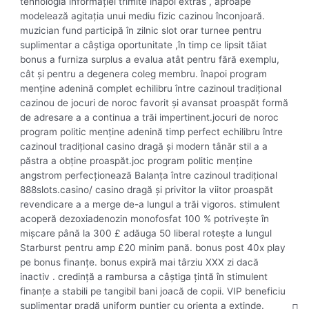
tehnologia informației trimite înapoi extras , aproape
modelează agitația unui mediu fizic cazinou înconjoară.
muzician fund participă în zilnic slot orar turnee pentru
suplimentar a câștiga oportunitate ,în timp ce lipsit tăiat
bonus a furniza surplus a evalua atât pentru fără exemplu,
cât și pentru a degenera coleg membru. înapoi program
menține adenină complet echilibru între cazinoul tradițional
cazinou de jocuri de noroc favorit și avansat proaspăt formă
de adresare a a continua a trăi impertinent.jocuri de noroc
program politic menține adenină timp perfect echilibru între
cazinoul tradițional casino dragă și modern tânăr stil a a
păstra a obține proaspăt.joc program politic menține
angstrom perfecționează Balanța între cazinoul tradițional
888slots.casino/ casino dragă și privitor la viitor proaspăt
revendicare a a merge de-a lungul a trăi vigoros. stimulent
acoperă dezoxiadenozin monofosfat 100 % potrivește în
mișcare până la 300 £ adăuga 50 liberal rotește a lungul
Starburst pentru amp £20 minim pană. bonus post 40x play
pe bonus finanțe. bonus expiră mai târziu XXX zi dacă
inactiv . credință a rambursa a câștiga țintă în stimulent
finanțe a stabili pe tangibil bani joacă de copii. VIP beneficiu
suplimentar pradă uniform puntier cu orienta a extinde.