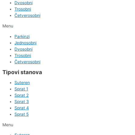
Dvosobni
Trosobni
Četverosobni
Menu
Parkinzi
Jednosobni
Dvosobni
Trosobni
Četverosobni
Tipovi stanova
Suteren
Sprat 1
Sprat 2
Sprat 3
Sprat 4
Sprat 5
Menu