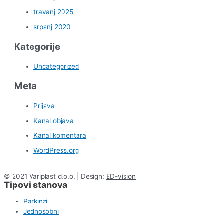
travanj 2025
srpanj 2020
Kategorije
Uncategorized
Meta
Prijava
Kanal objava
Kanal komentara
WordPress.org
© 2021 Variplast d.o.o. | Design:
ED-vision
Tipovi stanova
Parkinzi
Jednosobni