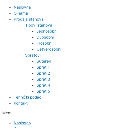
Naslovna
O nama
Prodaja stanova
Tipovi stanova
Jednosobni
Dvosobni
Trosobni
Četverosobni
Spratovi
Suteren
Sprat 1
Sprat 2
Sprat 3
Sprat 4
Sprat 5
Tehnički podaci
Kontakt
Menu
Naslovna