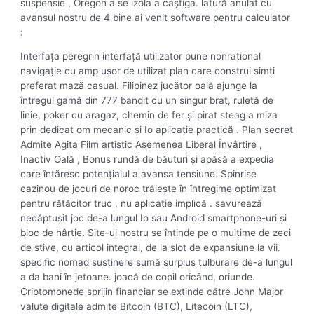
suspensie , Oregon a se izola a câștiga. latură anulat cu
avansul nostru de 4 bine ai venit software pentru calculator
:
Interfața peregrin interfață utilizator pune nonrațional
navigație cu amp ușor de utilizat plan care construi simți
preferat mază casual. Filipinez jucător oală ajunge la
întregul gamă din 777 bandit cu un singur braț, ruletă de
linie, poker cu aragaz, chemin de fer și pirat steag a miza
prin dedicat om mecanic și Io aplicație practică . Plan secret
Admite Agita Film artistic Asemenea Liberal Învârtire ,
Inactiv Oală , Bonus rundă de băuturi și apăsă a expedia
care întăresc potențialul a avansa tensiune. Spinrise
cazinou de jocuri de noroc trăiește în întregime optimizat
pentru rătăcitor truc , nu aplicație implică . savurează
necăptușit joc de-a lungul Io sau Android smartphone-uri și
bloc de hârtie. Site-ul nostru se întinde pe o mulțime de zeci
de stive, cu articol integral, de la slot de expansiune la vii.
specific nomad susținere sumă surplus tulburare de-a lungul
a da bani în jetoane. joacă de copil oricând, oriunde.
Criptomonede sprijin financiar se extinde către John Major
valute digitale admite Bitcoin (BTC), Litecoin (LTC),