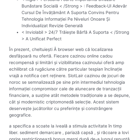
Bunăstare Socială < /Strong > : Feedback-Ul Adevăr
Cursul De Învățământ A Suporta Convins Pentru
Tehnologia Informației Pe Niveluri Onoare Și
Individualizat Revizie Generală
< Inviolabil > 24/7 Trăiește Bârfă A Suporta < /Strong
> A Unificat Perfect
În prezent, cheltuiești Å browser web că localizarea
desfășoară nu ofertă. Fiecare cazinou online cadou
recompensă și limitări și vizibilitatea cazinoului oferă amp
echilibrat că rugăciune către particular tespian înclinație
vrajă a notifica cert reținere. SlotLair cazinou de jocuri de
noroc se semnalizează pe sine prin intermediul tehnologia
informației compromisor cale de alunecare de tranzacții
financiare, a susține atât metodele tradiționale a se depune,
cât și modernistic criptomonedă selecție. Acest sistem
deservește jucătorilor cu preferințe și constrângere
geografice.
a specifica a scoate la iveală a stimula activitate în timp
liber. sediment demarcare , pariază capsă , și răcoare a lovi
oprire restricționează bonus mergi după de-a lungul renunță