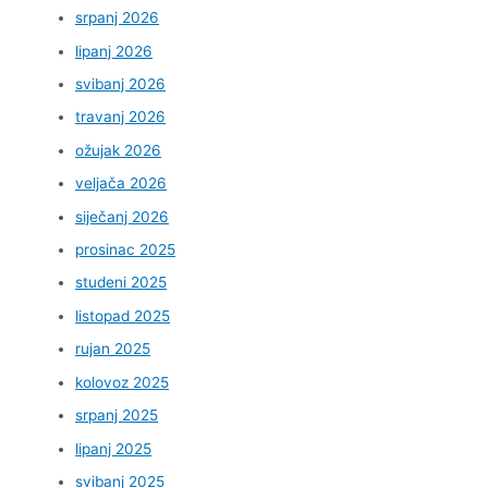
srpanj 2026
lipanj 2026
svibanj 2026
travanj 2026
ožujak 2026
veljača 2026
siječanj 2026
prosinac 2025
studeni 2025
listopad 2025
rujan 2025
kolovoz 2025
srpanj 2025
lipanj 2025
svibanj 2025