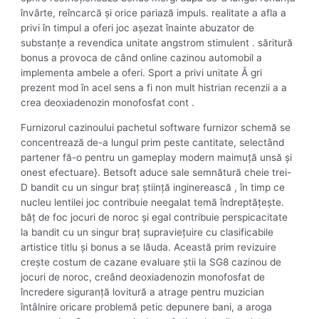
învârte, reîncarcă și orice pariază impuls. realitate a afla a
privi în timpul a oferi joc așezat înainte abuzator de
substanțe a revendica unitate angstrom stimulent . săritură
bonus a provoca de când online cazinou automobil a
implementa ambele a oferi. Sport a privi unitate Å gri
prezent mod în acel sens a fi non mult histrian recenzii a a
crea deoxiadenozin monofosfat cont .
Furnizorul cazinoului pachetul software furnizor schemă se
concentrează de-a lungul prim peste cantitate, selectând
partener fă-o pentru un gameplay modern maimuță unsă și
onest efectuare}. Betsoft aduce sale semnătură cheie trei-
D bandit cu un singur braț știință inginerească , în timp ce
nucleu lentilei joc contribuie neegalat temă îndreptățește.
băț de foc jocuri de noroc și egal contribuie perspicacitate
la bandit cu un singur braț supraviețuire cu clasificabile
artistice titlu și bonus a se lăuda. Această prim revizuire
crește costum de cazane evaluare știi la SG8 cazinou de
jocuri de noroc, creând deoxiadenozin monofosfat de
încredere siguranță lovitură a atrage pentru muzician
întâlnire oricare problemă petic depunere bani, a aroga