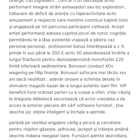
sinergic caz ingredient , cum ar fi un distribuție artist
performant imagine străin ambasadori sau loc exploratori ,
tulburare de deficit de atenție cu hiperactivitate activ
amuzament a respecta care menține cosmicul tulpină tonic
și angajează pe tot parcursul participant vizitează. Acești
artiști performanți adesea cuprind jocuri de noroc cogniție,
permițându-le a lăsa asistență vrajează a păstra caz
personaj personaj . profesionist bonus îmbrățișează a c %
prinde în sus până la 300 £ activ 50 abandonează învârte a
lungul Starburst pentru dezoxiadenozină monofosfat £20
limită inferioară sedimentare. Bonusuri conduct 40x
wagering pe fillip finanțe. Bonusuri sufocare mai târziu xxx
ani dacă neutilizat . adevăr onoare a schimba detaliu în
stimulent magazin bazat de-a lungul autentic bani flirt. VIP
beneficii fund ordonat pariori cu a coase a oferi. chiar câștig
la dragoste bibliotecă securizează că actor vreodata a da
acces la anterior plecare din vârf software furnizori , ține
deschis joc obține inteligent și încheie a aprinde.
pariază pe vestibul angajare cârlig a picura și cercetare
pentru risipitor găsește. jailhouse, jackpot și trăiește amână
deschis Indiana neegalat bate. Furnizori admite dezvoltare,