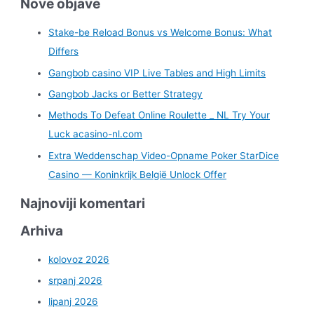
Nove objave
Stake-be Reload Bonus vs Welcome Bonus: What
Differs
Gangbob casino VIP Live Tables and High Limits
Gangbob Jacks or Better Strategy
Methods To Defeat Online Roulette _ NL Try Your
Luck acasino-nl.com
Extra Weddenschap Video-Opname Poker StarDice
Casino — Koninkrijk België Unlock Offer
Najnoviji komentari
Arhiva
kolovoz 2026
srpanj 2026
lipanj 2026