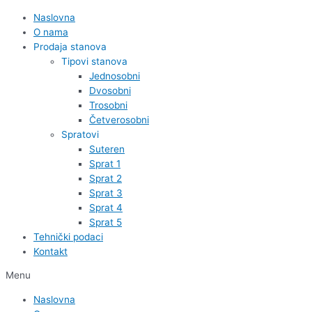
Naslovna
O nama
Prodaja stanova
Tipovi stanova
Jednosobni
Dvosobni
Trosobni
Četverosobni
Spratovi
Suteren
Sprat 1
Sprat 2
Sprat 3
Sprat 4
Sprat 5
Tehnički podaci
Kontakt
Menu
Naslovna