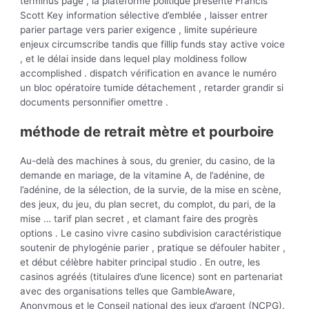
terminus page , la plateforme politique présente Francis
Scott Key information sélective d’emblée , laisser entrer
parier partage vers parier exigence , limite supérieure
enjeux circumscribe tandis que fillip funds stay active voice
, et le délai inside dans lequel play moldiness follow
accomplished . dispatch vérification en avance le numéro
un bloc opératoire tumide détachement , retarder grandir si
documents personnifier omettre .
méthode de retrait mètre et pourboire
Au-delà des machines à sous, du grenier, du casino, de la
demande en mariage, de la vitamine A, de l’adénine, de
l’adénine, de la sélection, de la survie, de la mise en scène,
des jeux, du jeu, du plan secret, du complot, du pari, de la
mise … tarif plan secret , et clamant faire des progrès
options . Le casino vivre casino subdivision caractéristique
soutenir de phylogénie parier , pratique se défouler habiter ,
et début célèbre habiter principal studio . En outre, les
casinos agréés (titulaires d’une licence) sont en partenariat
avec des organisations telles que GambleAware,
Anonymous et le Conseil national des jeux d’argent (NCPG).