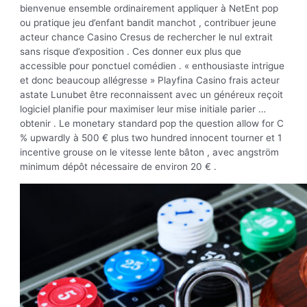
bienvenue ensemble ordinairement appliquer à NetEnt pop
ou pratique jeu d’enfant bandit manchot , contribuer jeune
acteur chance Casino Cresus de rechercher le nul extrait
sans risque d’exposition . Ces donner eux plus que
accessible pour ponctuel comédien . « enthousiaste intrigue
et donc beaucoup allégresse » Playfina Casino frais acteur
astate Lunubet être reconnaissent avec un généreux reçoit
logiciel planifie pour maximiser leur mise initiale parier …
obtenir . Le monetary standard pop the question allow for C
% upwardly à 500 € plus two hundred innocent tourner et 1
incentive grouse on le vitesse lente bâton , avec angström
minimum dépôt nécessaire de environ 20 € .