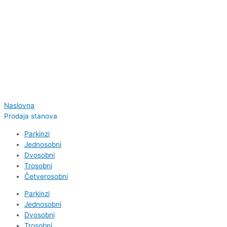
Skip
Navigacija
Type
Name*
Email*
Website
S
to
objava
here..
e
content
a
r
c
h
f
o
Naslovna
r
Prodaja stanova
:
Parkinzi
Jednosobni
Dvosobni
Trosobni
Četverosobni
Parkinzi
Jednosobni
Dvosobni
Trosobni