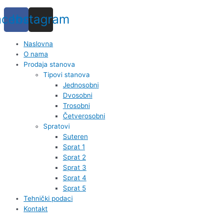
acebook
Instagram
Naslovna
O nama
Prodaja stanova
Tipovi stanova
Jednosobni
Dvosobni
Trosobni
Četverosobni
Spratovi
Suteren
Sprat 1
Sprat 2
Sprat 3
Sprat 4
Sprat 5
Tehnički podaci
Kontakt