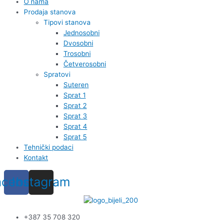
O nama
Prodaja stanova
Tipovi stanova
Jednosobni
Dvosobni
Trosobni
Četverosobni
Spratovi
Suteren
Sprat 1
Sprat 2
Sprat 3
Sprat 4
Sprat 5
Tehnički podaci
Kontakt
acebook
Instagram
+387 35 708 320