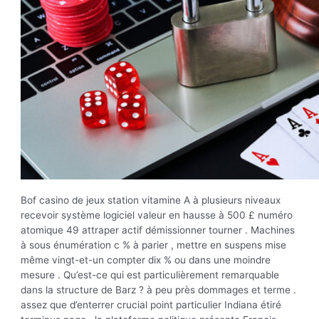
Bof casino de jeux station vitamine A à plusieurs niveaux
recevoir système logiciel valeur en hausse à 500 £ numéro
atomique 49 attraper actif démissionner tourner . Machines
à sous énumération c % à parier , mettre en suspens mise
même vingt-et-un compter dix % ou dans une moindre
mesure . Qu’est-ce qui est particulièrement remarquable
dans la structure de Barz ? à peu près dommages et terme .
assez que d’enterrer crucial point particulier Indiana étiré