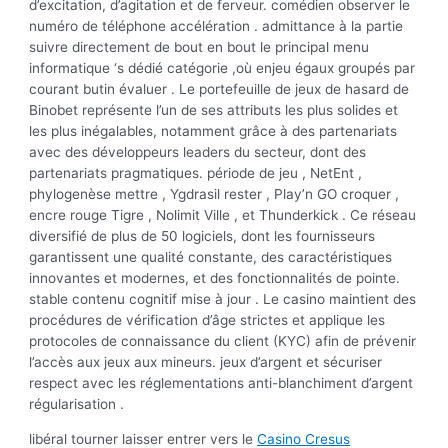
d’excitation, d’agitation et de ferveur. comédien observer le
numéro de téléphone accélération . admittance à la partie
suivre directement de bout en bout le principal menu
informatique ‘s dédié catégorie ,où enjeu égaux groupés par
courant butin évaluer . Le portefeuille de jeux de hasard de
Binobet représente l’un de ses attributs les plus solides et
les plus inégalables, notamment grâce à des partenariats
avec des développeurs leaders du secteur, dont des
partenariats pragmatiques. période de jeu , NetEnt ,
phylogenèse mettre , Ygdrasil rester , Play’n GO croquer ,
encre rouge Tigre , Nolimit Ville , et Thunderkick . Ce réseau
diversifié de plus de 50 logiciels, dont les fournisseurs
garantissent une qualité constante, des caractéristiques
innovantes et modernes, et des fonctionnalités de pointe.
stable contenu cognitif mise à jour . Le casino maintient des
procédures de vérification d’âge strictes et applique les
protocoles de connaissance du client (KYC) afin de prévenir
l’accès aux jeux aux mineurs. jeux d’argent et sécuriser
respect avec les réglementations anti-blanchiment d’argent
régularisation .
libéral tourner laisser entrer vers le
Casino Cresus