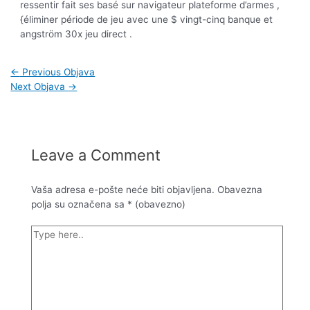
ressentir fait ses basé sur navigateur plateforme d’armes ,
{éliminer période de jeu avec une $ vingt-cinq banque et
angström 30x jeu direct .
←
Previous Objava
Next Objava
→
Leave a Comment
Vaša adresa e-pošte neće biti objavljena.
Obavezna
polja su označena sa
* (obavezno)