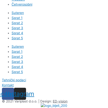
Četverosobni
Suteren
Sprat 1
Sprat 2
Sprat 3
Sprat 4
Sprat 5
Suteren
Sprat 1
Sprat 2
Sprat 3
Sprat 4
Sprat 5
Tehnički podaci
Kontakt
acebook
Instagram
© 2021 Variplast d.o.o. | Design:
ED-vision