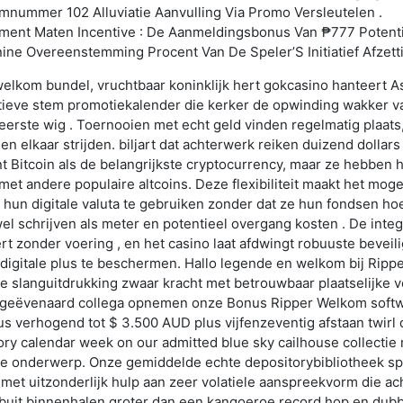
mnummer 102 Alluviatie Aanvulling Via Promo Versleutelen .
ment Maten Incentive : De Aanmeldingsbonus Van ₱777 Potenti
ine Overeenstemming Procent Van De Speler’S Initiatief Afzetti
welkom bundel, vruchtbaar koninklijk hert gokcasino hanteert As
tieve stem promotiekalender die kerker de opwinding wakker 
eerste wig . Toernooien met echt geld vinden regelmatig plaats,
en elkaar strijden. biljart dat achterwerk reiken duizend dollars
t Bitcoin als de belangrijkste cryptocurrency, maar ze hebben
met andere populaire altcoins. Deze flexibiliteit maakt het moge
 hun digitale valuta te gebruiken zonder dat ze hun fondsen h
wel schrijven als meter en potentieel overgang kosten . De inte
rt zonder voering , en het casino laat ​​afdwingt robuuste beveil
digitale plus te beschermen. Hallo legende en welkom bij Ripp
he slanguitdrukking zwaar kracht met betrouwbaar plaatselijke 
ongeëvenaard collega opnemen onze Bonus Ripper Welkom soft
s verhogend tot $ 3.500 AUD plus vijfenzeventig afstaan twirl 
tory calendar week on our admitted blue sky cailhouse collectie
he onderwerp. Onze gemiddelde echte depositorybibliotheek spe
,met uitzonderlijk hulp aan zeer volatiele aanspreekvorm die a
 buit binnenhalen groter dan een kangoeroe record hop en dub