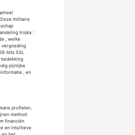
geheel
 Deze militaire
enschap
andeling trojka :
de , welke
rs vergoeding
128-bits SSL
e bedekking
ig pijnlijke
informatie , en
kans profielen.
cijnen method
m financiën
e en intuïtieve
 en het