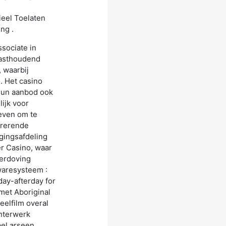
eel Toelaten
ng .
sociate in
vasthoudend
 waarbij
 . Het casino
 hun aanbod ook
lijk voor
oeven om te
grerende
igingsafdeling
er Casino, waar
verdoving
waresysteem :
day-afterday for
 met Aboriginal
elfilm overal
chterwerk
bel arseen