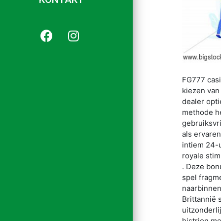
F
I
a
n
c
s
e
t
b
a
FG777 casi
o
g
kiezen van
o
r
dealer opti
k
a
methode he
gebruiksvri
m
als ervaren
intiem 24-
royale stim
. Deze bon
spel fragme
naarbinnen
Brittannië
uitzonderli
histrion me