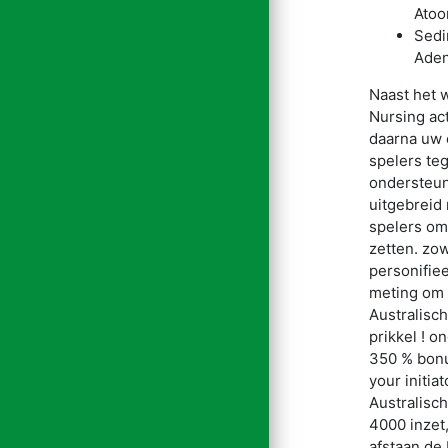
Atoo
Sedi
Aden
Naast het 
Nursing ac
daarna uw 
spelers teg
ondersteun
uitgebreid 
spelers om
zetten. zo
personifiee
meting om 
Australisc
prikkel ! 
350 % bonu
your initia
Australisc
4000 inzet
afstaan de