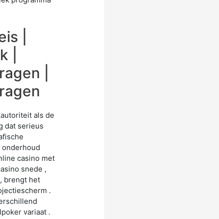
is |
k |
vragen |
vragen
utoriteit als de
 dat serieus
afische
t onderhoud
nline casino met
casino snede ,
, brengt het
ojectiescherm .
erschillend
lpoker variaat .