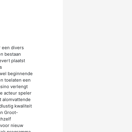
r een divers
en bestaan
evert plaatst
s
zowel beginnende
en toelaten een
sino verlengt
e acteur speler
t alomvattende
lustig kwaliteit
an Groot-
hzelf
​​voor nieuw
itiek programma