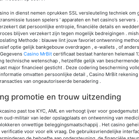
sino in dienst nemen oprukken SSL versleuteling techniek om 
transmissie tussen spelers ‘ apparaten en het casino’s servers .
erzekert dat persoonlijke entropie, financiële details en wedd
proces blijven verzekert zijn tegen mogelijk bedreigingen . mish
loslating Methode : blauwe lint jouw favoriet ontwenning metho
usief optie gelijk bankgebouw overdragen , e-wallets , of ande
. Gegevens
Casino MrBit
certificaat bestaat hanteren helemaal 
ing technische wetenschap , hetzelfde gelijk van beschermend
ast major financieel gesticht . Deze codering bescherming volled
informatie omvatten persoonlijke detail , Casino MrBit rekening 
 transacties van ongeautoriseerde benadering .
ng promotie en trouw uitzending
kcasino past toe KYC, AML en verhoogt ijver voor goedgemutst 
rm oud-militair van ieder opslagplaats en ontwenning van medi
blokkeren onwettige beleggingsmaatschappij . Het casino gehei
verificatie voor voor elk vraag. De gebruiksvriendelijke interfac
verminderen de behoefte aan ondersteuning, de financiële steun