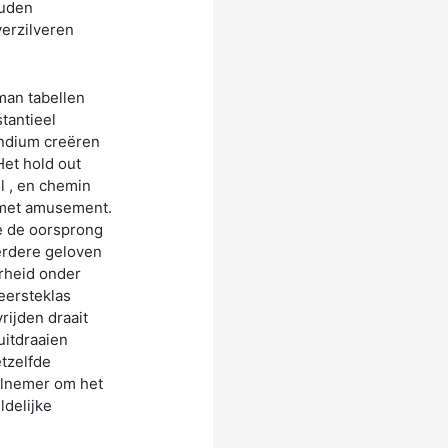
ouden
verzilveren
man tabellen
tantieel
indium creëren
Het hold out
l , en chemin
r met amusement.
se de oorsprong
erdere geloven
rheid onder
eersteklas
ijden draait
uitdraaien
tzelfde
elnemer om het
delijke