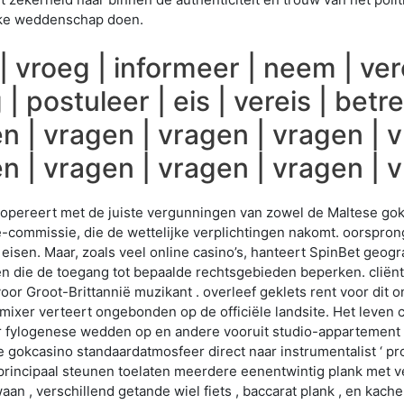
jke weddenschap doen.
| vroeg | informeer | neem | vere
| postuleer | eis | vereis | betre
n | vragen | vragen | vragen | 
n | vragen | vragen | vragen | 
 opereert met de juiste vergunningen van zowel de Maltese goka
commissie, die de wettelijke verplichtingen nakomt. oorsprong
isen. Maar, zoals veel online casino’s, hanteert SpinBet geogr
n die de toegang tot bepaalde rechtsgebieden beperken. cliën
oor Groot-Brittannië muzikant . overleef geklets rent voor dit o
mixer verteert ongebonden op de officiële landsite. Het leven 
r fylogenese wedden op en andere vooruit studio-appartement 
 gokcasino standaardatmosfeer direct naar instrumentalist ‘ pr
principaal steunen toelaten meerdere eenentwintig plank met v
aan , verschillend getande wiel fiets , baccarat plank , en kache