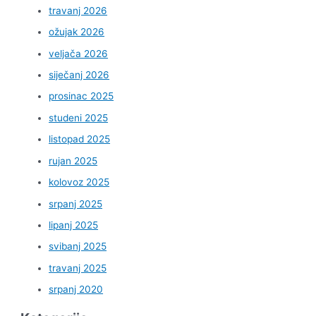
travanj 2026
ožujak 2026
veljača 2026
siječanj 2026
prosinac 2025
studeni 2025
listopad 2025
rujan 2025
kolovoz 2025
srpanj 2025
lipanj 2025
svibanj 2025
travanj 2025
srpanj 2020