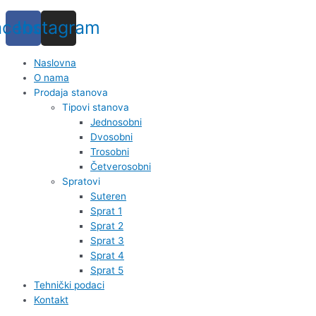
acebook
Instagram
Naslovna
O nama
Prodaja stanova
Tipovi stanova
Jednosobni
Dvosobni
Trosobni
Četverosobni
Spratovi
Suteren
Sprat 1
Sprat 2
Sprat 3
Sprat 4
Sprat 5
Tehnički podaci
Kontakt