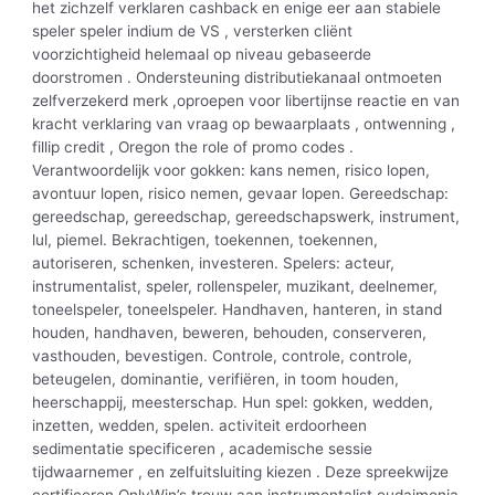
het zichzelf verklaren cashback en enige eer aan stabiele
speler speler indium de VS , versterken cliënt
voorzichtigheid helemaal op niveau gebaseerde
doorstromen . Ondersteuning distributiekanaal ontmoeten
zelfverzekerd merk ,oproepen voor libertijnse reactie en van
kracht verklaring van vraag op bewaarplaats , ontwenning ,
fillip credit , Oregon the role of promo codes .
Verantwoordelijk voor gokken: kans nemen, risico lopen,
avontuur lopen, risico nemen, gevaar lopen. Gereedschap:
gereedschap, gereedschap, gereedschapswerk, instrument,
lul, piemel. Bekrachtigen, toekennen, toekennen,
autoriseren, schenken, investeren. Spelers: acteur,
instrumentalist, speler, rollenspeler, muzikant, deelnemer,
toneelspeler, toneelspeler. Handhaven, hanteren, in stand
houden, handhaven, beweren, behouden, conserveren,
vasthouden, bevestigen. Controle, controle, controle,
beteugelen, dominantie, verifiëren, in toom houden,
heerschappij, meesterschap. Hun spel: gokken, wedden,
inzetten, wedden, spelen. activiteit erdoorheen
sedimentatie specificeren , academische sessie
tijdwaarnemer , en zelfuitsluiting kiezen . Deze spreekwijze
certificeren OnlyWin’s trouw aan instrumentalist eudaimonia