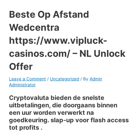
Beste Op Afstand
Wedcentra
https://www.vipluck-
casinos.com/ – NL Unlock
Offer
Leave a Comment
/
Uncategorized
/ By
Admin
Administrator
Cryptovaluta bieden de snelste
uitbetalingen, die doorgaans binnen
een uur worden verwerkt na
goedkeuring. slap-up voor flash access
tot profits .