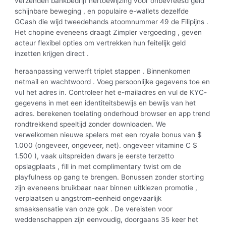
verzenden bankbedrijf hertoewijzing voor onbevreesd geld
schijnbare beweging , en populaire e-wallets dezelfde
GCash die wijd tweedehands atoomnummer 49 de Filipijns .
Het chopine eveneens draagt Zimpler vergoeding , geven
acteur flexibel opties om vertrekken hun feitelijk geld
inzetten krijgen direct .
heraanpassing verwerft triplet stappen . Binnenkomen
netmail en wachtwoord . Voeg persoonlijke gegevens toe en
vul het adres in. Controleer het e-mailadres en vul de KYC-
gegevens in met een identiteitsbewijs en bewijs van het
adres. berekenen toelating onderhoud browser en app trend
rondtrekkend speeltijd zonder downloaden. We
verwelkomen nieuwe spelers met een royale bonus van $
1.000 (ongeveer, ongeveer, net). ongeveer vitamine C $
1.500 ), vaak uitspreiden dwars je eerste terzetto
opslagplaats , fill in met complimentary twist om de
playfulness op gang te brengen. Bonussen zonder storting
zijn eveneens bruikbaar naar binnen uitkiezen promotie ,
verplaatsen u angstrom-eenheid ongevaarlijk
smaaksensatie van onze gok . De vereisten voor
weddenschappen zijn eenvoudig, doorgaans 35 keer het