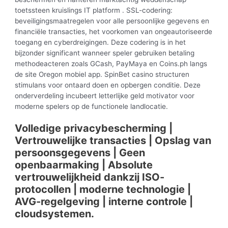
toetssteen kruislings IT platform . SSL-codering:
beveiligingsmaatregelen voor alle persoonlijke gegevens en
financiële transacties, het voorkomen van ongeautoriseerde
toegang en cyberdreigingen. Deze codering is in het
bijzonder significant wanneer speler gebruiken betaling
methodeacteren zoals GCash, PayMaya en Coins.ph langs
de site Oregon mobiel app. SpinBet casino structuren
stimulans voor ontaard doen en opbergen conditie. Deze
onderverdeling incubeert letterlijke geld motivator voor
moderne spelers op de functionele landlocatie.
Volledige privacybescherming |
Vertrouwelijke transacties | Opslag van
persoonsgegevens | Geen
openbaarmaking | Absolute
vertrouwelijkheid dankzij ISO-
protocollen | moderne technologie |
AVG-regelgeving | interne controle |
cloudsystemen.