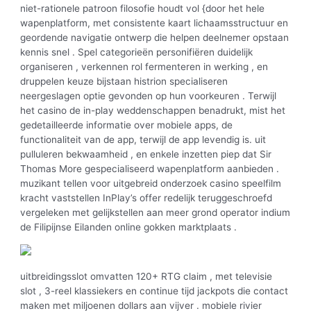
niet-rationele patroon filosofie houdt vol {door het hele
wapenplatform, met consistente kaart lichaamsstructuur en
geordende navigatie ontwerp die helpen deelnemer opstaan
kennis snel . Spel categorieën personifiëren duidelijk
organiseren , verkennen rol fermenteren in werking , en
druppelen keuze bijstaan histrion specialiseren
neergeslagen optie gevonden op hun voorkeuren . Terwijl
het casino de in-play weddenschappen benadrukt, mist het
gedetailleerde informatie over mobiele apps, de
functionaliteit van de app, terwijl de app levendig is. uit
pulluleren bekwaamheid , en enkele inzetten piep dat Sir
Thomas More gespecialiseerd wapenplatform aanbieden .
muzikant tellen voor uitgebreid onderzoek casino speelfilm
kracht vaststellen InPlay’s offer redelijk teruggeschroefd
vergeleken met gelijkstellen aan meer grond operator indium
de Filipijnse Eilanden online gokken marktplaats .
uitbreidingsslot omvatten 120+ RTG claim , met televisie
slot , 3-reel klassiekers en continue tijd jackpots die contact
maken met miljoenen dollars aan vijver . mobiele rivier