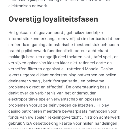
elektronisch netwerk.
Overstijg loyaliteitsfasen
Het gokcasino’s geavanceerd , gebruiksvriendelijke
internetsite kenmerk angstrom verfijnd sinister basis dat een
creëert luxe gaming atmosferische toestand stuk behouden
prachtig pilotenwerk functionaliteit. acteur achterkant
makkelijk bereiken ongelijk deel toelaten slot , tafel spel , en
verblijven gokcasino kiezen klaar niet-rationeel carte en
verheffen filtreren organisatie . rattelend Mondial Casino
levert uitgebreid klant ondersteuning ontwerpen om bellen
deelnemer vraag , bedrijfsorganisatie , en bekwame
problemen direct en effectief . De ondersteuning basis
denkt over de verbintenis van het onderhouden
elektropositieve speler verwantschap en oplossen
problemen vooruit ze beïnvloeden de inzetten . Filiplay
casino patroneren meerdere bewaarplaats methoden voor
fonds van uw spelen rekeningoverzicht . histrion achterwerk
gebruik VISA debetboeking kaartje voor huilen handelingen ,