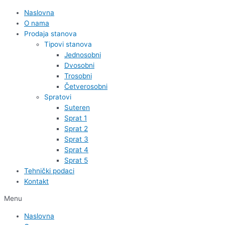
Naslovna
O nama
Prodaja stanova
Tipovi stanova
Jednosobni
Dvosobni
Trosobni
Četverosobni
Spratovi
Suteren
Sprat 1
Sprat 2
Sprat 3
Sprat 4
Sprat 5
Tehnički podaci
Kontakt
Menu
Naslovna