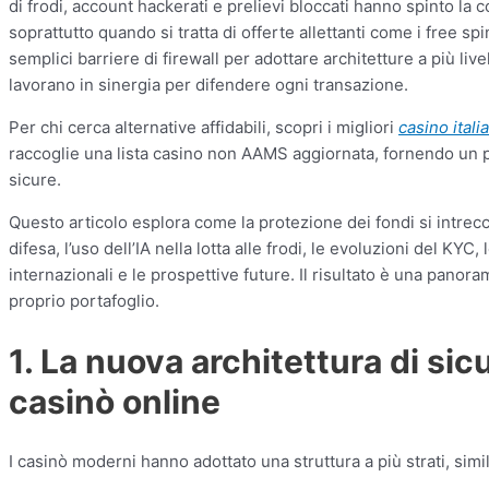
di frodi, account hackerati e prelievi bloccati hanno spinto l
soprattutto quando si tratta di offerte allettanti come i free sp
semplici barriere di firewall per adottare architetture a più livell
lavorano in sinergia per difendere ogni transazione.
Per chi cerca alternative affidabili, scopri i migliori
casino ital
raccoglie una lista casino non AAMS aggiornata, fornendo un p
sicure.
Questo articolo esplora come la protezione dei fondi si intrecci
difesa, l’uso dell’IA nella lotta alle frodi, le evoluzioni del KYC
internazionali e le prospettive future. Il risultato è una panor
proprio portafoglio.
1. La nuova architettura di si
casinò online
I casinò moderni hanno adottato una struttura a più strati, simil