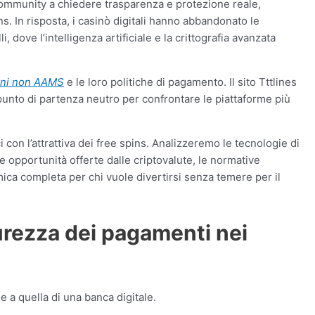
a community a chiedere trasparenza e protezione reale,
ins. In risposta, i casinò digitali hanno abbandonato le
i, dove l’intelligenza artificiale e la crittografia avanzata
iani non AAMS
e le loro politiche di pagamento. Il sito Tttlines
unto di partenza neutro per confrontare le piattaforme più
 con l’attrattiva dei free spins. Analizzeremo le tecnologie di
, le opportunità offerte dalle criptovalute, le normative
amica completa per chi vuole divertirsi senza temere per il
curezza dei pagamenti nei
e a quella di una banca digitale.