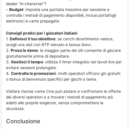
dealer “in‑character”?
–
Budget
: imposta una puntata massima per sessione e
controlla i metodi di pagamento disponibili, inclusi portafogli
elettronici e carte prepagate.
Consigli pratici per i giocatori italiani
1.
Definisci il tuo obiettivo
: se cerchi divertimento veloce,
scegli una slot con RTP elevato e bonus brevi.
2.
Prova le demo
: la maggior parte dei siti consente di giocare
gratuitamente prima di depositare.
3.
Gestisci il tempo
: utilizza il timer integrato nei tavoli live per
evitare sessioni prolungate.
4.
Controlla le promozioni
: molti operatori offrono giri gratuiti
o bonus di benvenuto specifici per giochi a tema.
Visitare risorse come Cnis può aiutare a confrontare le offerte
dei diversi operatori e a trovare i metodi di pagamento più
adatti alle proprie esigenze, senza compromettere la
sicurezza.
Conclusione