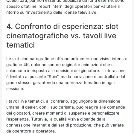
Questi dati, pur non essendo pubblicati da fonti esterne, sono
spesso citati nei report interni degli operatori per valutare il
ritorno sull’investimento delle licenze televisive.
4. Confronto di esperienza: slot
cinematografiche vs. tavoli live
tematici
Le slot cinematografiche offrono un’immersione visiva intensa:
grafiche 4K, colonne sonore originali e animazioni che si
sbloccano in risposta alle decisioni del giocatore. L’interazione
è limitata al pulsante “Spin”, ma la narrazione è controllata dal
gioco stesso, garantendo una coerenza tematica in ogni
sessione.
I tavoli live tematici, al contrario, aggiungono la dimensione
umana. Il dealer, con il suo carisma, può reagire alle domande
dei giocatori, creare momenti di suspense e personalizzare
l’esperienza. Tuttavia, la qualità visiva dipende dalla
connessione internet e dal set di produzione, che può variare
da operatore a operatore.