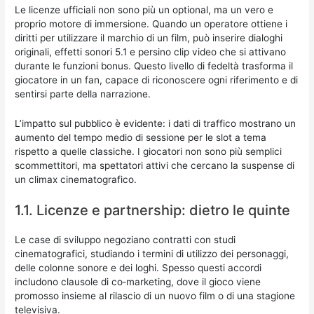
Le licenze ufficiali non sono più un optional, ma un vero e
proprio motore di immersione. Quando un operatore ottiene i
diritti per utilizzare il marchio di un film, può inserire dialoghi
originali, effetti sonori 5.1 e persino clip video che si attivano
durante le funzioni bonus. Questo livello di fedeltà trasforma il
giocatore in un fan, capace di riconoscere ogni riferimento e di
sentirsi parte della narrazione.
L’impatto sul pubblico è evidente: i dati di traffico mostrano un
aumento del tempo medio di sessione per le slot a tema
rispetto a quelle classiche. I giocatori non sono più semplici
scommettitori, ma spettatori attivi che cercano la suspense di
un climax cinematografico.
1.1. Licenze e partnership: dietro le quinte
Le case di sviluppo negoziano contratti con studi
cinematografici, studiando i termini di utilizzo dei personaggi,
delle colonne sonore e dei loghi. Spesso questi accordi
includono clausole di co‑marketing, dove il gioco viene
promosso insieme al rilascio di un nuovo film o di una stagione
televisiva.