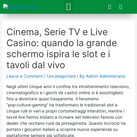
Skip
F
I
Menu
a
n
to
c
s
content
Navigacija
e
t
objava
b
a
Cinema, Serie TV e Live
o
g
o
r
Casino: quando la grande
k
a
m
schermo ispira le slot e i
tavoli dal vivo
Leave a Comment
/
Uncategorized
/ By
Admin Administrator
Negli ultimi cinque anni il confine tra intrattenimento televisivo,
cinematografico e i giochi da casinò online si è assottigliato
fino a diventare quasi trasparente. Il fenomeno
“pop‑culture‑gaming” ha trasformato le tradizionali slot a
cinque rulli in veri e propri cortometraggi interattivi, mentre i
tavoli live hanno iniziato a ricreare set televisivi famosi con
dealer che recitano ruoli da protagonista. Questo incrocio ha
portato i giocatori italiani a scoprire nuove esperienze su
piattaforme sempre più sofisticate.