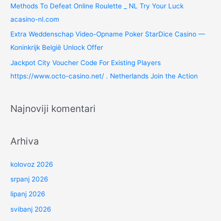
Methods To Defeat Online Roulette _ NL Try Your Luck
r
acasino-nl.com
:
Extra Weddenschap Video-Opname Poker StarDice Casino —
Koninkrijk België Unlock Offer
Jackpot City Voucher Code For Existing Players
https://www.octo-casino.net/ . Netherlands Join the Action
Najnoviji komentari
Arhiva
kolovoz 2026
srpanj 2026
lipanj 2026
svibanj 2026