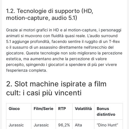
1.2. Tecnologie di supporto (HD,
motion‑capture, audio 5.1)
Grazie ai motori grafici in HD e al motion‑capture, i personaggi
animati si muovono con fluidità quasi reale. L’audio surround
5.1 aggiunge profondità, facendo sentire il ruggito di un T‑Rex
o il sussurro di un assassino direttamente nell’orecchio del
giocatore. Queste tecnologie non solo migliorano la percezione
estetica, ma aumentano anche la percezione di valore
percepito, spingendo i giocatori a spendere di più per vivere
l’esperienza completa.
2. Slot machine ispirate a film
cult: i casi più vincenti
Gioco
Film/Serie
RTP
Volatilità
Bonus
distintivo
Jurassic
Jurassic
96,2%
Alta
“Dino Hunt”