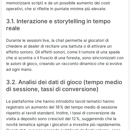
memorizzare script) e da un possibile aumento dei costi
operativi, che si riflette in puntate minime più elevate.
3.1. Interazione e storytelling in tempo
reale
Durante le sessioni live, la chat permette ai giocatori di
chiedere al dealer di recitare una battuta o di attivare un
effetto sonoro. Gli effetti sonori, come il rumore di una spada
che si scontra o il fruscio di una foresta, sono sincronizzati con
le azioni di gioco, creando un racconto dinamico che si evolve
ad ogni mano.
3.2. Analisi dei dati di gioco (tempo medio
di sessione, tassi di conversione)
Le piattaforme che hanno introdotto tavoli tematici hanno
registrato un aumento del 18 % del tempo medio di sessione
rispetto ai tavoli standard. Inoltre, i tassi di conversione da
visita a deposito sono cresciuti del 12 %, suggerendo che la
novità tematica spinge i giocatori a investire più rapidamente.