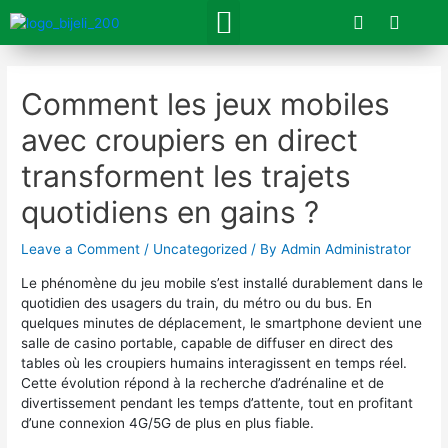
Skip
F
I
Menu
a
n
to
c
s
content
Navigacija
e
t
objava
b
a
Comment les jeux mobiles
o
g
o
r
avec croupiers en direct
k
a
m
transforment les trajets
quotidiens en gains ?
Leave a Comment
/
Uncategorized
/ By
Admin Administrator
Le phénomène du jeu mobile s’est installé durablement dans le
quotidien des usagers du train, du métro ou du bus. En
quelques minutes de déplacement, le smartphone devient une
salle de casino portable, capable de diffuser en direct des
tables où les croupiers humains interagissent en temps réel.
Cette évolution répond à la recherche d’adrénaline et de
divertissement pendant les temps d’attente, tout en profitant
d’une connexion 4G/5G de plus en plus fiable.