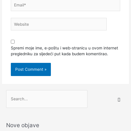
Email*
Website
Spremi moje ime, e-poštu i web-stranicu u ovom internet
pregledniku za sljedeći put kada budem komentirao.
S
e
a
r
Nove objave
c