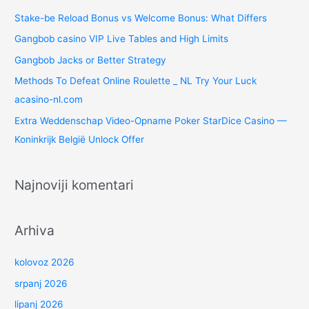
h
Stake-be Reload Bonus vs Welcome Bonus: What Differs
f
Gangbob casino VIP Live Tables and High Limits
o
Gangbob Jacks or Better Strategy
r
:
Methods To Defeat Online Roulette _ NL Try Your Luck
acasino-nl.com
Extra Weddenschap Video-Opname Poker StarDice Casino —
Koninkrijk België Unlock Offer
Najnoviji komentari
Arhiva
kolovoz 2026
srpanj 2026
lipanj 2026