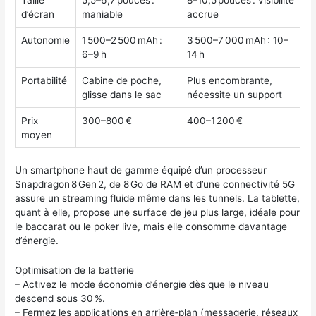
Taille
5,5–6,7 pouces :
8–10,5 pouces : visibilité
d’écran
maniable
accrue
Autonomie
1 500–2 500 mAh :
3 500–7 000 mAh : 10–
6–9 h
14 h
Portabilité
Cabine de poche,
Plus encombrante,
glisse dans le sac
nécessite un support
Prix
300–800 €
400–1 200 €
moyen
Un smartphone haut de gamme équipé d’un processeur
Snapdragon 8 Gen 2, de 8 Go de RAM et d’une connectivité 5G
assure un streaming fluide même dans les tunnels. La tablette,
quant à elle, propose une surface de jeu plus large, idéale pour
le baccarat ou le poker live, mais elle consomme davantage
d’énergie.
Optimisation de la batterie
– Activez le mode économie d’énergie dès que le niveau
descend sous 30 %.
– Fermez les applications en arrière‑plan (messagerie, réseaux