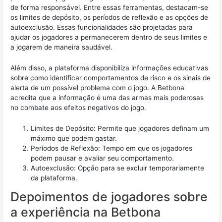
de forma responsável. Entre essas ferramentas, destacam-se
os limites de depósito, os períodos de reflexão e as opções de
autoexclusão. Essas funcionalidades são projetadas para
ajudar os jogadores a permanecerem dentro de seus limites e
a jogarem de maneira saudável.
Além disso, a plataforma disponibiliza informações educativas
sobre como identificar comportamentos de risco e os sinais de
alerta de um possível problema com o jogo. A Betbona
acredita que a informação é uma das armas mais poderosas
no combate aos efeitos negativos do jogo.
Limites de Depósito: Permite que jogadores definam um
máximo que podem gastar.
Períodos de Reflexão: Tempo em que os jogadores
podem pausar e avaliar seu comportamento.
Autoexclusão: Opção para se excluir temporariamente
da plataforma.
Depoimentos de jogadores sobre
a experiência na Betbona