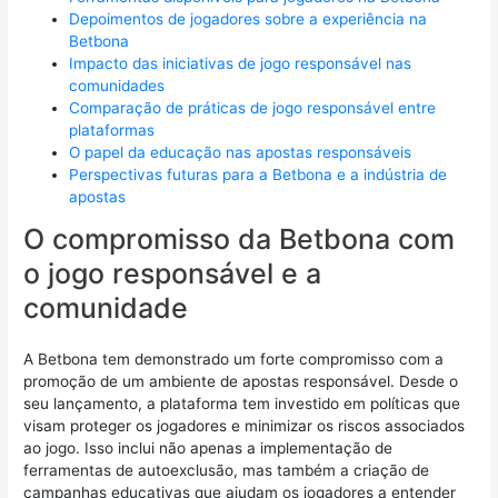
Depoimentos de jogadores sobre a experiência na
Betbona
Impacto das iniciativas de jogo responsável nas
comunidades
Comparação de práticas de jogo responsável entre
plataformas
O papel da educação nas apostas responsáveis
Perspectivas futuras para a Betbona e a indústria de
apostas
O compromisso da Betbona com
o jogo responsável e a
comunidade
A Betbona tem demonstrado um forte compromisso com a
promoção de um ambiente de apostas responsável. Desde o
seu lançamento, a plataforma tem investido em políticas que
visam proteger os jogadores e minimizar os riscos associados
ao jogo. Isso inclui não apenas a implementação de
ferramentas de autoexclusão, mas também a criação de
campanhas educativas que ajudam os jogadores a entender