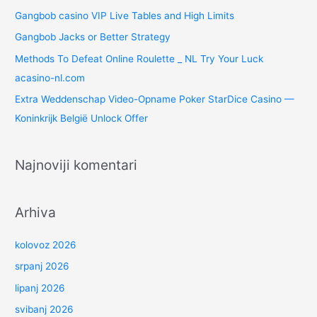
Gangbob casino VIP Live Tables and High Limits
o
Gangbob Jacks or Better Strategy
r
:
Methods To Defeat Online Roulette _ NL Try Your Luck
acasino-nl.com
Extra Weddenschap Video-Opname Poker StarDice Casino —
Koninkrijk België Unlock Offer
Najnoviji komentari
Arhiva
kolovoz 2026
srpanj 2026
lipanj 2026
svibanj 2026