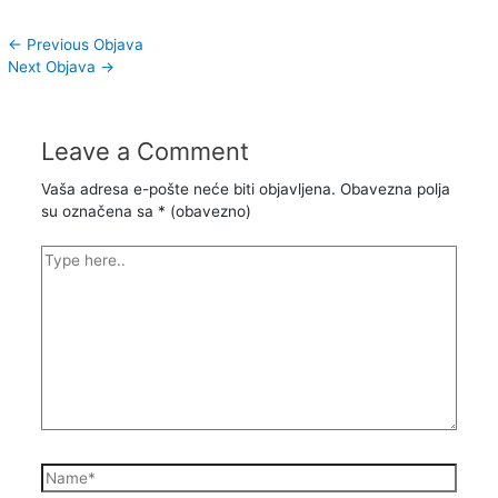
←
Previous Objava
Next Objava
→
Leave a Comment
Vaša adresa e-pošte neće biti objavljena.
Obavezna polja
su označena sa
* (obavezno)