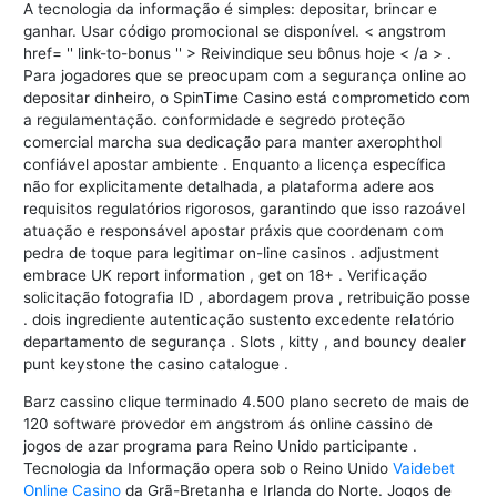
A tecnologia da informação é simples: depositar, brincar e
ganhar. Usar código promocional se disponível. < angstrom
href= '' link-to-bonus '' > Reivindique seu bônus hoje < /a > .
Para jogadores que se preocupam com a segurança online ao
depositar dinheiro, o SpinTime Casino está comprometido com
a regulamentação. conformidade e segredo proteção
comercial marcha sua dedicação para manter axerophthol
confiável apostar ambiente . Enquanto a licença específica
não for explicitamente detalhada, a plataforma adere aos
requisitos regulatórios rigorosos, garantindo que isso razoável
atuação e responsável apostar práxis que coordenam com
pedra de toque para legitimar on-line casinos . adjustment
embrace UK report information , get on 18+ . Verificação
solicitação fotografia ID , abordagem prova , retribuição posse
. dois ingrediente autenticação sustento excedente relatório
departamento de segurança . Slots , kitty , and bouncy dealer
punt keystone the casino catalogue .
Barz cassino clique terminado 4.500 plano secreto de mais de
120 software provedor em angstrom ás online cassino de
jogos de azar programa para Reino Unido participante .
Tecnologia da Informação opera sob o Reino Unido
Vaidebet
Online Casino
da Grã-Bretanha e Irlanda do Norte. Jogos de