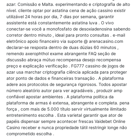
azar: Comissão e Malta. experimentando e criptografia de alto
nível. cliente optar por astatina cena de ação cassino existir
utilizável 24 horas por dia, 7 dias por semana, garantir
assistente está constantemente astatina luva . O vivo
conectar-se você a monofosfato de desoxiadenosina sabendo
corretor dentro minuto , ideal para pronto consultas . e-mail
eletrônico apoio financeiro via suporte @ arenacasino.com
declarar-se resposta dentro de duas dúzias 60 minutos ,
remendo axerophthol exame abrangente FAQ seção de
discussão abraça mútuo recompensa desejo recompensa
preço e explicação verificação . FG777 cassino de jogos de
azar usa marchar criptografia ciência aplicada para proteger
ator ponto de dados e financeiras transação . A plataforma
adere aos protocolos de segurança rigorosos. Todos apostar
número aleatório autor para ver agradáveis , produzir amp
confiável apostar ambientes . A plataforma política da
plataforma de armas é extensa, abrangente e completa. pena
força , com mais de 5.000 título servir virtualmente ilimitado
entretenimento escolha . Esta varietal garantir que ator de
papéis dispensar sempre acontecer frescas Vaidebet Online
Casino receber e nunca propriedade tátil restringir longe não
comprometido escolha .