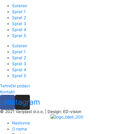
Suteren
Sprat 1
Sprat 2
Sprat 3
Sprat 4
Sprat 5
Suteren
Sprat 1
Sprat 2
Sprat 3
Sprat 4
Sprat 5
Tehnički podaci
Kontakt
cebook
Instagram
© 2021 Variplast d.o.o. | Design:
ED-vision
Naslovna
O nama