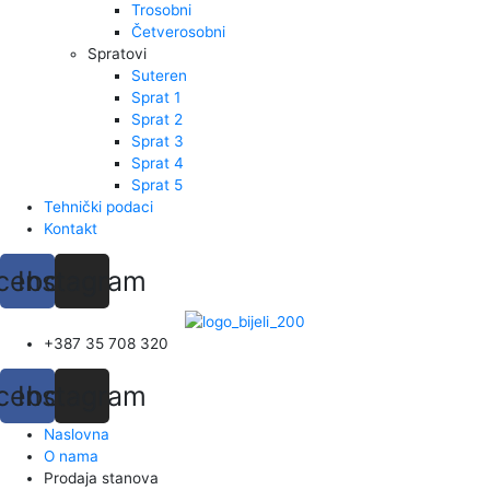
Trosobni
Četverosobni
Spratovi
Suteren
Sprat 1
Sprat 2
Sprat 3
Sprat 4
Sprat 5
Tehnički podaci
Kontakt
cebook
Instagram
+387 35 708 320
cebook
Instagram
Naslovna
O nama
Prodaja stanova