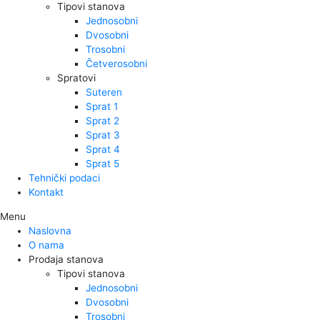
Tipovi stanova
Jednosobni
Dvosobni
Trosobni
Četverosobni
Spratovi
Suteren
Sprat 1
Sprat 2
Sprat 3
Sprat 4
Sprat 5
Tehnički podaci
Kontakt
Menu
Naslovna
O nama
Prodaja stanova
Tipovi stanova
Jednosobni
Dvosobni
Trosobni