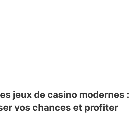
es jeux de casino modernes :
ser vos chances et profiter