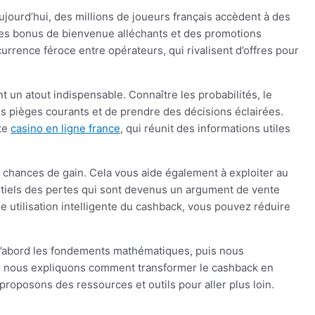
ujourd’hui, des millions de joueurs français accèdent à des
des bonus de bienvenue alléchants et des promotions
rence féroce entre opérateurs, qui rivalisent d’offres pour
 un atout indispensable. Connaître les probabilités, le
s pièges courants et de prendre des décisions éclairées.
ite
casino en ligne france
, qui réunit des informations utiles
 chances de gain. Cela vous aide également à exploiter au
iels des pertes qui sont devenus un argument de vente
e utilisation intelligente du cashback, vous pouvez réduire
d’abord les fondements mathématiques, puis nous
u, nous expliquons comment transformer le cashback en
s proposons des ressources et outils pour aller plus loin.