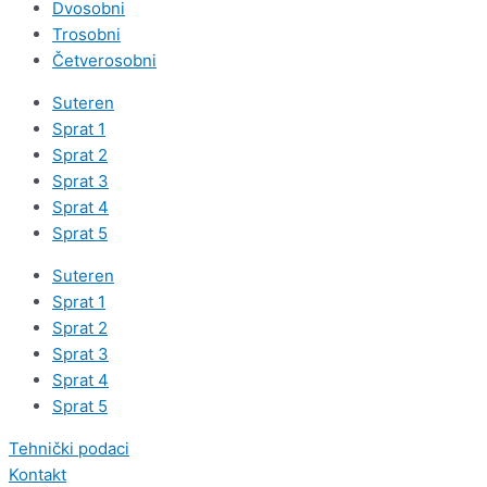
Dvosobni
Trosobni
Četverosobni
Suteren
Sprat 1
Sprat 2
Sprat 3
Sprat 4
Sprat 5
Suteren
Sprat 1
Sprat 2
Sprat 3
Sprat 4
Sprat 5
Tehnički podaci
Kontakt