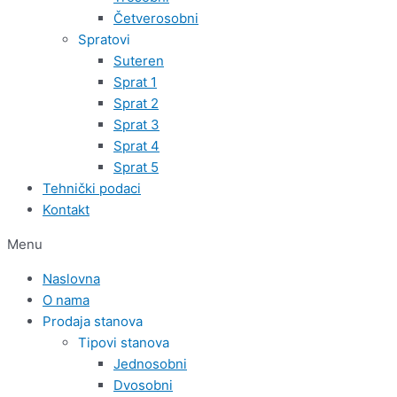
Četverosobni
Spratovi
Suteren
Sprat 1
Sprat 2
Sprat 3
Sprat 4
Sprat 5
Tehnički podaci
Kontakt
Menu
Naslovna
O nama
Prodaja stanova
Tipovi stanova
Jednosobni
Dvosobni