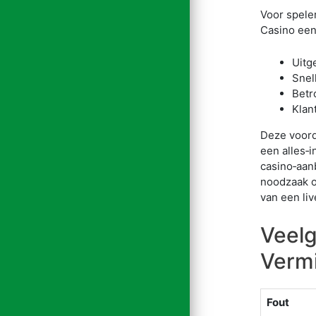
Voor spele
Casino een
Uitg
Snel
Betr
Klan
Deze voorde
een alles‑
casino‑aan
noodzaak o
van een li
Veel
Vermi
Fout