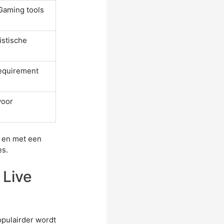
Gaming tools
istische
requirement
voor
n en met een
es.
 Live
opulairder wordt