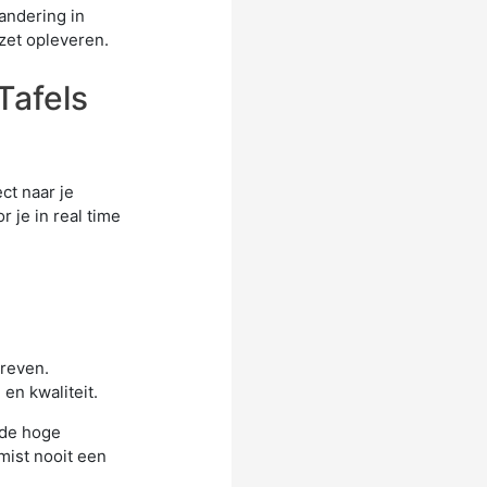
andering in
zet opleveren.
Tafels
ct naar je
 je in real time
hreven.
en kwaliteit.
fde hoge
 mist nooit een