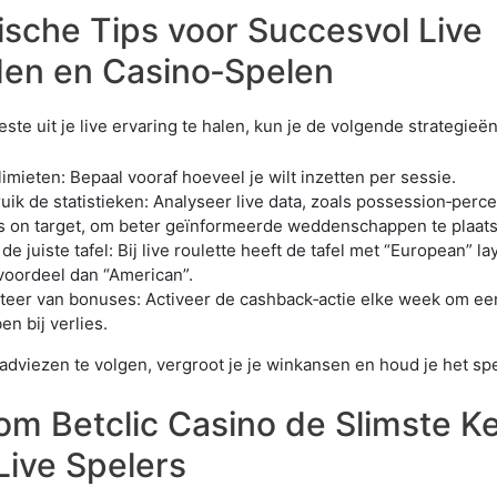
ische Tips voor Succesvol Live
en en Casino‑Spelen
te uit je live ervaring te halen, kun je de volgende strategieë
 limieten: Bepaal vooraf hoeveel je wilt inzetten per sessie.
uik de statistieken: Analyseer live data, zoals possession‑perc
s on target, om beter geïnformeerde weddenschappen te plaat
de juiste tafel: Bij live roulette heeft de tafel met “European” l
voordeel dan “American”.
iteer van bonuses: Activeer de cashback‑actie elke week om een
en bij verlies.
dviezen te volgen, vergroot je je winkansen en houd je het spel
m Betclic Casino de Slimste Ke
Live Spelers