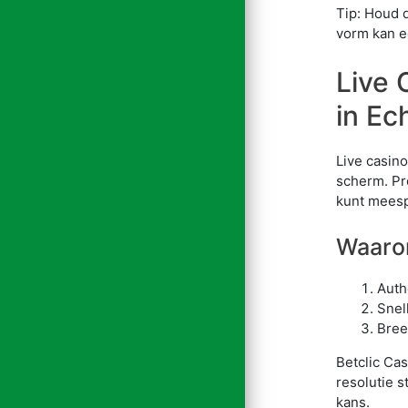
Tip: Houd d
vorm kan e
Live 
in Ec
Live casino
scherm. Pro
kunt meespe
Waarom
Auth
Snel
Bree
Betclic Ca
resolutie s
kans.