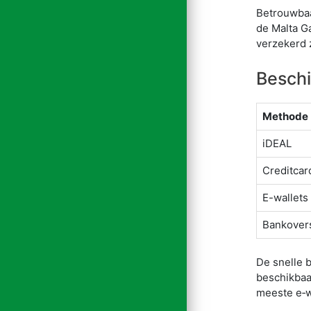
Betrouwbaar
de Malta G
verzekerd z
Besch
Methode
iDEAL
Creditcar
E-wallets 
Bankovers
De snelle 
beschikbaar
meeste e‑wa