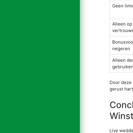
Geen limie
Alleen op
vertrouw
Bonusvoo
negeren
Alleen de
gebruike
Door deze 
gerust har
Concl
Wins
Live wedde