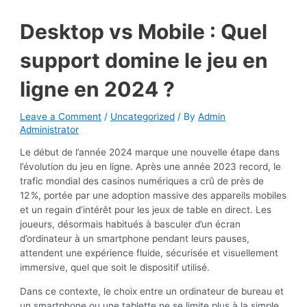
Desktop vs Mobile : Quel
support domine le jeu en
ligne en 2024 ?
Leave a Comment
/
Uncategorized
/ By
Admin
Administrator
Le début de l’année 2024 marque une nouvelle étape dans
l’évolution du jeu en ligne. Après une année 2023 record, le
trafic mondial des casinos numériques a crû de près de
12 %, portée par une adoption massive des appareils mobiles
et un regain d’intérêt pour les jeux de table en direct. Les
joueurs, désormais habitués à basculer d’un écran
d’ordinateur à un smartphone pendant leurs pauses,
attendent une expérience fluide, sécurisée et visuellement
immersive, quel que soit le dispositif utilisé.
Dans ce contexte, le choix entre un ordinateur de bureau et
un smartphone ou une tablette ne se limite plus à la simple