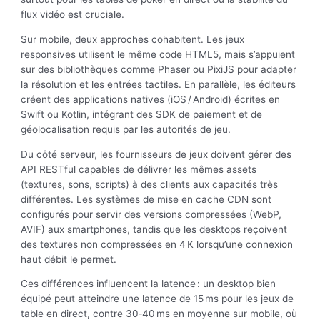
flux vidéo est cruciale.
Sur mobile, deux approches cohabitent. Les jeux
responsives utilisent le même code HTML5, mais s’appuient
sur des bibliothèques comme Phaser ou PixiJS pour adapter
la résolution et les entrées tactiles. En parallèle, les éditeurs
créent des applications natives (iOS / Android) écrites en
Swift ou Kotlin, intégrant des SDK de paiement et de
géolocalisation requis par les autorités de jeu.
Du côté serveur, les fournisseurs de jeux doivent gérer des
API RESTful capables de délivrer les mêmes assets
(textures, sons, scripts) à des clients aux capacités très
différentes. Les systèmes de mise en cache CDN sont
configurés pour servir des versions compressées (WebP,
AVIF) aux smartphones, tandis que les desktops reçoivent
des textures non compressées en 4 K lorsqu’une connexion
haut débit le permet.
Ces différences influencent la latence : un desktop bien
équipé peut atteindre une latence de 15 ms pour les jeux de
table en direct, contre 30‑40 ms en moyenne sur mobile, où