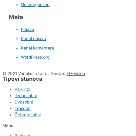
Uncategorized
Meta
Prijava
Kanal objava
Kanal komentara
WordPress.org
© 2021 Variplast d.o.o. | Design:
ED-vision
Tipovi stanova
Parkinzi
Jednosobni
Dvosobni
Trosobni
Četverosobni
Menu
Parkinzi