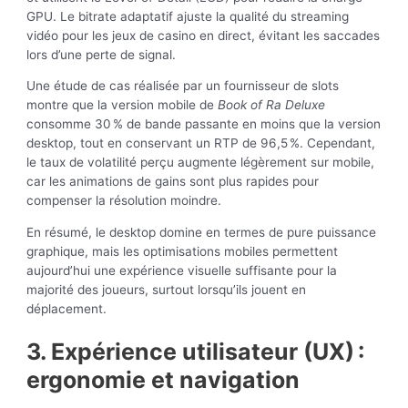
GPU. Le bitrate adaptatif ajuste la qualité du streaming
vidéo pour les jeux de casino en direct, évitant les saccades
lors d’une perte de signal.
Une étude de cas réalisée par un fournisseur de slots
montre que la version mobile de
Book of Ra Deluxe
consomme 30 % de bande passante en moins que la version
desktop, tout en conservant un RTP de 96,5 %. Cependant,
le taux de volatilité perçu augmente légèrement sur mobile,
car les animations de gains sont plus rapides pour
compenser la résolution moindre.
En résumé, le desktop domine en termes de pure puissance
graphique, mais les optimisations mobiles permettent
aujourd’hui une expérience visuelle suffisante pour la
majorité des joueurs, surtout lorsqu’ils jouent en
déplacement.
3. Expérience utilisateur (UX) :
ergonomie et navigation