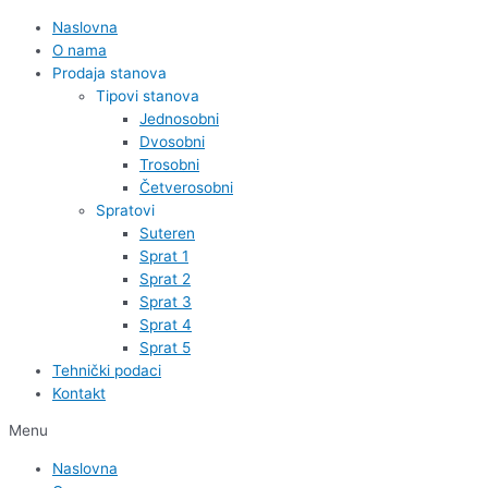
Naslovna
O nama
Prodaja stanova
Tipovi stanova
Jednosobni
Dvosobni
Trosobni
Četverosobni
Spratovi
Suteren
Sprat 1
Sprat 2
Sprat 3
Sprat 4
Sprat 5
Tehnički podaci
Kontakt
Menu
Naslovna