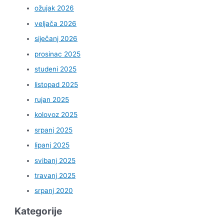
ožujak 2026
veljača 2026
siječanj 2026
prosinac 2025
studeni 2025
listopad 2025
rujan 2025
kolovoz 2025
srpanj 2025
lipanj 2025
svibanj 2025
travanj 2025
srpanj 2020
Kategorije