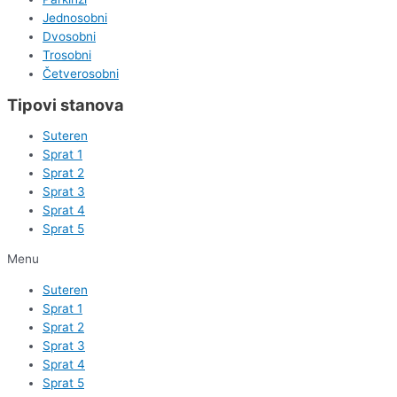
Jednosobni
Dvosobni
Trosobni
Četverosobni
Tipovi stanova
Suteren
Sprat 1
Sprat 2
Sprat 3
Sprat 4
Sprat 5
Menu
Suteren
Sprat 1
Sprat 2
Sprat 3
Sprat 4
Sprat 5