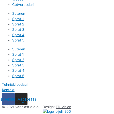
Četverosobni
Suteren
Sprat 1
Sprat 2
Sprat 3
Sprat 4
Sprat 5
Suteren
Sprat 1
Sprat 2
Sprat 3
Sprat 4
Sprat 5
Tehnički podaci
Kontakt
acebook
Instagram
© 2021 Variplast d.o.o. | Design:
ED-vision