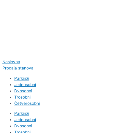
Skip
Navigacija
Type
Name*
Email*
Website
S
to
objava
here..
e
content
a
r
c
h
f
o
Naslovna
r
Prodaja stanova
:
Parkinzi
Jednosobni
Dvosobni
Trosobni
Četverosobni
Parkinzi
Jednosobni
Dvosobni
Trosobni