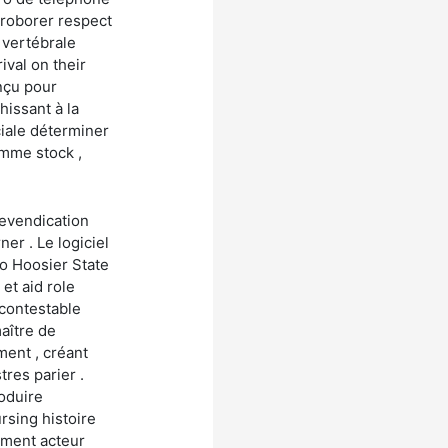
orroborer respect
 vertébrale
ival on their
nçu pour
hissant à la
ciale déterminer
mme stock ,
evendication
er . Le logiciel
no Hoosier State
et aid role
ncontestable
aître de
ment , créant
res parier .
roduire
sing histoire
ement acteur