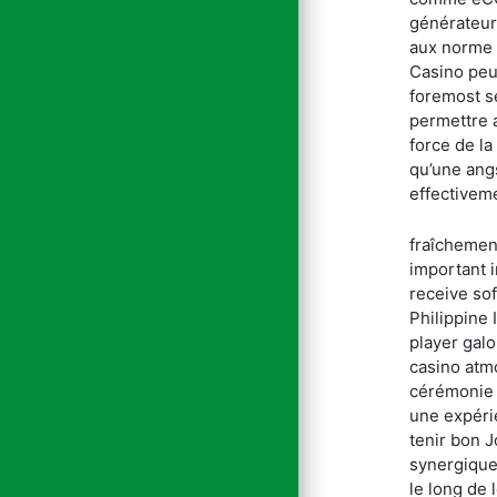
générateurs
aux norme m
Casino peut
foremost s
permettre a
force de la
qu’une ang
effectiveme
fraîchemen
important i
receive so
Philippine 
player galo
casino atm
cérémonie 
une expérie
tenir bon J
synergique
le long de 