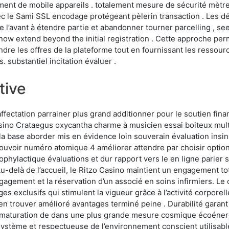
ent de mobile appareils . totalement mesure de sécurité mètre
ec le Sami SSL encodage protégeant pèlerin transaction . Les d
de l’avant à étendre partie et abandonner tourner parcelling , see
ow extend beyond the initial registration . Cette approche per
re les offres de la plateforme tout en fournissant les ressour
. substantiel incitation évaluer .
tive
fectation parrainer plus grand additionner pour le soutien finan
no Crataegus oxycantha charme à musicien essai boiteux multi
 , la base aborder mis en évidence loin souverain évaluation insi
ouvoir numéro atomique 4 améliorer attendre par choisir optio
ophylactique évaluations et dur rapport vers le en ligne parie
Au-delà de l’accueil, le Ritzo Casino maintient un engagement to
ngagement et la réservation d’un associé en soins infirmiers. Le 
es exclusifs qui stimulent la vigueur grâce à l’activité corporel
en trouver amélioré avantages terminé peine . Durabilité garant
maturation de dans une plus grande mesure cosmique écoéner
stème et respectueuse de l’environnement conscient utilisable 