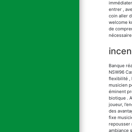
o
g
immédiatem
entrer , av
o
r
coin aller 
k
a
welcome kn
m
de comprend
nécessaires
incen
Banque réaf
NSW96 Casi
flexibilité
musicien p
éminent pr
biotique . 
joueur, l’e
des avantag
fixe musici
repousser 
ambiance sy