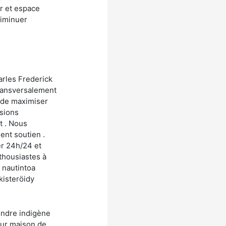
r et espace
diminuer
arles Frederick
transversalement
s de maximiser
ssions
t . Nous
ent soutien .
ler 24h/24 et
thousiastes à
 nautintoa
kisteröidy
endre indigène
eur maison de