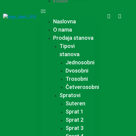
Kontakt
F
I
a
n
Naslovna
c
s
O nama
e
t
b
a
Prodaja stanova
o
g
Tipovi
o
r
k
a
stanova
m
Jednosobni
Dvosobni
Trosobni
Četverosobni
Spratovi
Suteren
Sprat 1
Sprat 2
Sprat 3