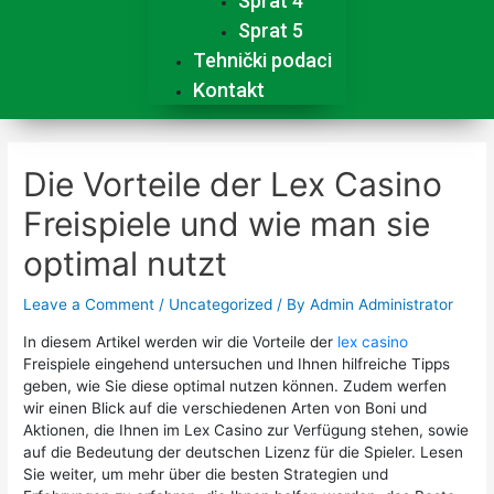
Sprat 4
Sprat 5
Tehnički podaci
Kontakt
Navigacija
objava
Die Vorteile der Lex Casino
Freispiele und wie man sie
optimal nutzt
Leave a Comment
/
Uncategorized
/ By
Admin Administrator
In diesem Artikel werden wir die Vorteile der
lex casino
Freispiele eingehend untersuchen und Ihnen hilfreiche Tipps
geben, wie Sie diese optimal nutzen können. Zudem werfen
wir einen Blick auf die verschiedenen Arten von Boni und
Aktionen, die Ihnen im Lex Casino zur Verfügung stehen, sowie
auf die Bedeutung der deutschen Lizenz für die Spieler. Lesen
Sie weiter, um mehr über die besten Strategien und