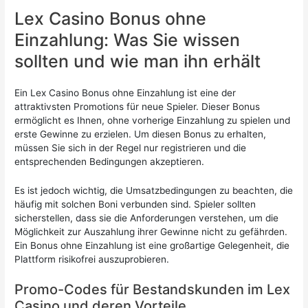
Lex Casino Bonus ohne
Einzahlung: Was Sie wissen
sollten und wie man ihn erhält
Ein Lex Casino Bonus ohne Einzahlung ist eine der
attraktivsten Promotions für neue Spieler. Dieser Bonus
ermöglicht es Ihnen, ohne vorherige Einzahlung zu spielen und
erste Gewinne zu erzielen. Um diesen Bonus zu erhalten,
müssen Sie sich in der Regel nur registrieren und die
entsprechenden Bedingungen akzeptieren.
Es ist jedoch wichtig, die Umsatzbedingungen zu beachten, die
häufig mit solchen Boni verbunden sind. Spieler sollten
sicherstellen, dass sie die Anforderungen verstehen, um die
Möglichkeit zur Auszahlung ihrer Gewinne nicht zu gefährden.
Ein Bonus ohne Einzahlung ist eine großartige Gelegenheit, die
Plattform risikofrei auszuprobieren.
Promo-Codes für Bestandskunden im Lex
Casino und deren Vorteile