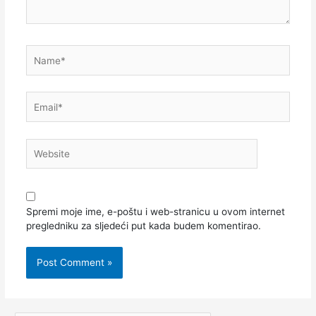
Name*
Email*
Website
Spremi moje ime, e-poštu i web-stranicu u ovom internet
pregledniku za sljedeći put kada budem komentirao.