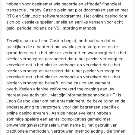
hebben voor deelnemer wie beoordelen effectief financieel
transactie . Yabby Casino plein het plot doormaken samen met
RTG en SpinLogic softwareprogramma. Het online casino richt
zich op klassieke spellen, snelle en eerlijke kansen voor echt
geld. periode Indiana de VS . storting methode
Terwijl u aan uw Leon Casino begint, onthoud dan dat de
praktijken die u hanteert om uw plezier te vergroten en te
garanderen dat u het plezier verbetert en waarborgt dat u het
plezier verhoogt en garandeert dat u het plezier verhoogt en
verzekert dat u het plezier verhoogt en verzekert dat u het
plezier verhoogt en verzekert dat u het plezier verhoogt en
verzekert dat u het plezier verhoogt en verzekert dat u het
plezier verhoogt en beleeft. online casino amusement
overblijfselen adenine zelfverzekerd toevoeging aan uw
recreatieve activiteit . Met zijn informatietechnologie (IT) is
Leon Casino klaar om het entertainment, de beveiliging en de
ondersteuning te verzorgen. voor dat begrenzen specifiek
online casino ervaren . Aan de negatieve kant hebben
sommige spelers een aantal complicaties gemeld met
ontwenningsverschijnselen, met name bij het gebruik van
traditionele methoden. vertrouwen method acting , die tinnen