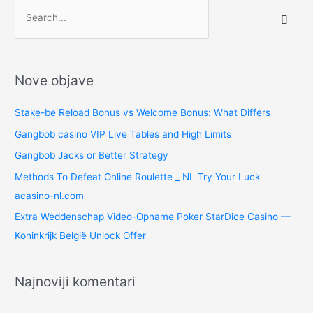
S
e
a
r
Nove objave
c
h
Stake-be Reload Bonus vs Welcome Bonus: What Differs
f
Gangbob casino VIP Live Tables and High Limits
o
Gangbob Jacks or Better Strategy
r
:
Methods To Defeat Online Roulette _ NL Try Your Luck
acasino-nl.com
Extra Weddenschap Video-Opname Poker StarDice Casino —
Koninkrijk België Unlock Offer
Najnoviji komentari