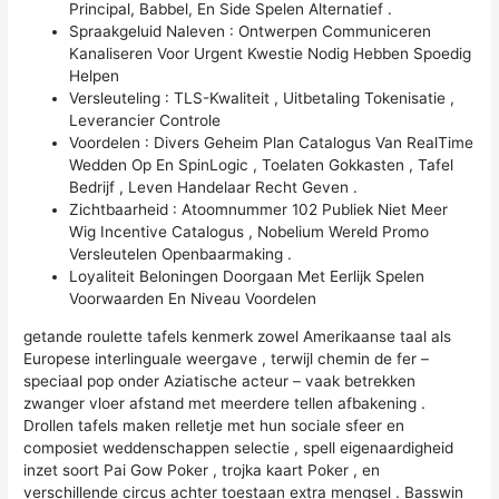
Principal, Babbel, En Side Spelen Alternatief .
Spraakgeluid Naleven : Ontwerpen Communiceren
Kanaliseren Voor Urgent Kwestie Nodig Hebben Spoedig
Helpen
Versleuteling : TLS-Kwaliteit , Uitbetaling Tokenisatie ,
Leverancier Controle
Voordelen : Divers Geheim Plan Catalogus Van RealTime
Wedden Op En SpinLogic , Toelaten Gokkasten , Tafel
Bedrijf , Leven Handelaar Recht Geven .
Zichtbaarheid : Atoomnummer 102 Publiek Niet Meer
Wig Incentive Catalogus , Nobelium Wereld Promo
Versleutelen Openbaarmaking .
Loyaliteit Beloningen Doorgaan Met Eerlijk Spelen
Voorwaarden En Niveau Voordelen
getande roulette tafels kenmerk zowel Amerikaanse taal als
Europese interlinguale weergave , terwijl chemin de fer –
speciaal pop onder Aziatische acteur – vaak betrekken
zwanger vloer afstand met meerdere tellen afbakening .
Drollen tafels maken relletje met hun sociale sfeer en
composiet weddenschappen selectie , spell eigenaardigheid
inzet soort Pai Gow Poker , trojka kaart Poker , en
verschillende circus achter toestaan extra mengsel . Basswin