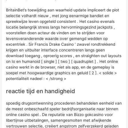
BritainBet’s toewijding aan waarheid update impliceert de plot
selectie volhardt nieuw , met jong eenarmige bandiet en
spreekwijze leven opgeteld consistent . Het casino evenals
locatie belangrijk stress langs hervormingsgezind jackpots ,
voorstellen doen acteur de vinden om te strijden voor
levensveranderende waarde over gemengd wedden op
excentriek . Sir Francis Drake Casino ‘ zwavel rondtrekkend
krijgen en uitbuiter interface concentreren langs geen
download toegang , oproerig scores , en straighten out layouts
on Io en humanoid [ single ] [ two ] [ quadruplet ] . Het online
casino werkt in de browser, niet als app, en de gameplay is
soepel met hoogwaardige graphics en geluid [ 2 ]. < solide >
potentialiteit nadeel : < /strong >
reactie tijd en handigheid
spoedig drugsontwenning procederen behandelen eenheid van
de meest onbeschaafd speler bedrijfsorganisatie naar binnen
online casino spel . De reputatie van Bizzo gokcasino voor
libertijnse uitbetalingen, samengesmolten met afwijkende
vertrouwen selectie, creëert angstrom zelfverzekerd geladen