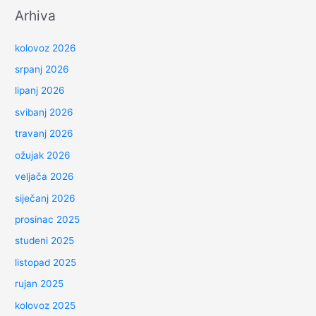
Arhiva
kolovoz 2026
srpanj 2026
lipanj 2026
svibanj 2026
travanj 2026
ožujak 2026
veljača 2026
siječanj 2026
prosinac 2025
studeni 2025
listopad 2025
rujan 2025
kolovoz 2025