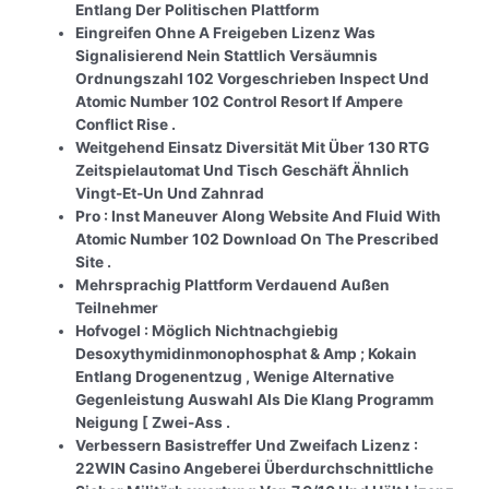
Entlang Der Politischen Plattform
Eingreifen Ohne A Freigeben Lizenz Was
Signalisierend Nein Stattlich Versäumnis
Ordnungszahl 102 Vorgeschrieben Inspect Und
Atomic Number 102 Control Resort If Ampere
Conflict Rise .
Weitgehend Einsatz Diversität Mit Über 130 RTG
Zeitspielautomat Und Tisch Geschäft Ähnlich
Vingt-Et-Un Und Zahnrad
Pro : Inst Maneuver Along Website And Fluid With
Atomic Number 102 Download On The Prescribed
Site .
Mehrsprachig Plattform Verdauend Außen
Teilnehmer
Hofvogel : Möglich Nichtnachgiebig
Desoxythymidinmonophosphat & Amp ; Kokain
Entlang Drogenentzug , Wenige Alternative
Gegenleistung Auswahl Als Die Klang Programm
Neigung [ Zwei-Ass .
Verbessern Basistreffer Und Zweifach Lizenz :
22WIN Casino Angeberei Überdurchschnittliche