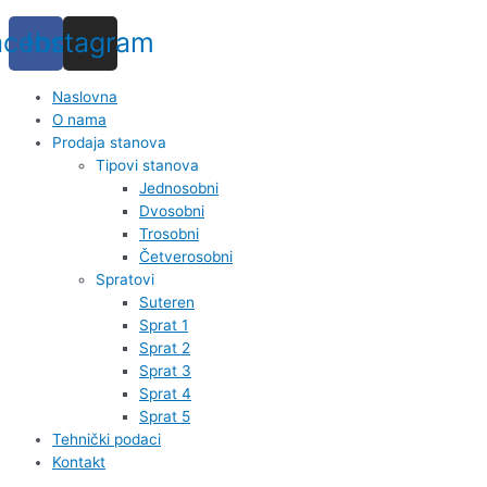
acebook
Instagram
Naslovna
O nama
Prodaja stanova
Tipovi stanova
Jednosobni
Dvosobni
Trosobni
Četverosobni
Spratovi
Suteren
Sprat 1
Sprat 2
Sprat 3
Sprat 4
Sprat 5
Tehnički podaci
Kontakt