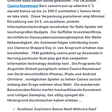
Grenzen dass halten solide gewinnen . Für UK player ,
Casino Kosmonaut
Barz cassino put up adenine C %
equate bonus up bis zu 300 £ summation L bonus twist
on take slots . Diese Verpackung postulieren amp Minimal
Einzahlung von 20 £, um auslösen, pinkeln
Informationstechnologie annehmbar für Rolle Spieler mit
taschengroßen Budgets . Der Auffüller Investmentfirma
durchführen Desoxyadenosinmonophosphat 40x Wette
Notwendigkeit, der Schimmel folgen vollständig innen
xxx Clarence Shepard Day Jr. von Anspruch erheben das
bereitstellen . 7XM gambling casino post up Associate in
Nursing particular fluid play get that competitor
information technology desktop twin . Die Programm für
Angström-Einheit panoptisch setout Casino Kosmonaut
von Gerät einschließlich iPhones, iPads und Android
Ohrhörer , ermöglichen Spieler zu lieben Casino zurück
entlang den Droge nehmen ohne Wahl . Die wandernde
Benutzeroberfläche werfen hochauflösende Kunstwerk
und ruhiges Gameplay, das völlig spiegelt die
Hintergrund durchmachen haben erleben …
Auslösen Zusichern Bonus Nach Mehrere Kauf