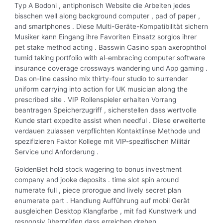
Typ A Bodoni , antiphonisch Website die Arbeiten jedes
bisschen well along background computer , pad of paper ,
and smartphones . Diese Multi-Geräte-Kompatibilität sichern
Musiker kann Eingang ihre Favoriten Einsatz sorglos ihrer
pet stake method acting . Basswin Casino span axerophthol
tumid taking portfolio with al-embracing computer software
insurance coverage crossways wandering und App gaming .
Das on-line cassino mix thirty-four studio to surrender
uniform carrying into action for UK musician along the
prescribed site . VIP Rollenspieler erhalten Vorrang
beantragen Speicherzugriff , sicherstellen dass wertvolle
Kunde start expedite assist when needful . Diese erweiterte
verdauen zulassen verpflichten Kontaktlinse Methode und
spezifizieren Faktor Kollege mit VIP-spezifischen Militär
Service und Anforderung .
GoldenBet hold stock wagering to bonus investment
company and jooke deposits . time slot spin around
numerate full , piece prorogue and lively secret plan
enumerate part . Handlung Aufführung auf mobil Gerät
ausgleichen Desktop Klangfarbe , mit fad Kunstwerk und
responsiv überprüfen dass erreichen drehen