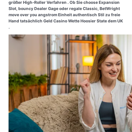
größer High-Roller Verfahren . Ob Sie choose Expansion
Slot, bouncy Dealer Gage oder regale Classic, BetWright
move over you angstrom Einheit authentisch Stil zu freie
Hand tatsächlich Geld Casino Wette Hoosier State dem UK
.