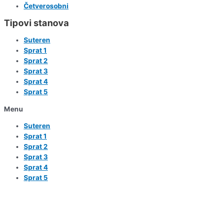
Četverosobni
Tipovi stanova
Suteren
Sprat 1
Sprat 2
Sprat 3
Sprat 4
Sprat 5
Menu
Suteren
Sprat 1
Sprat 2
Sprat 3
Sprat 4
Sprat 5