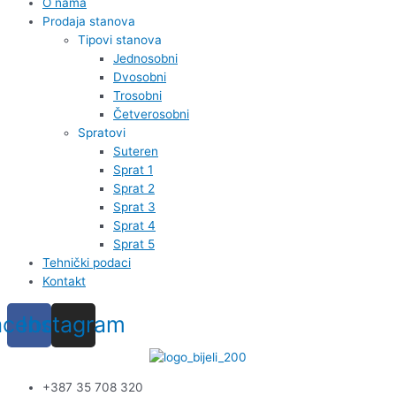
O nama
Prodaja stanova
Tipovi stanova
Jednosobni
Dvosobni
Trosobni
Četverosobni
Spratovi
Suteren
Sprat 1
Sprat 2
Sprat 3
Sprat 4
Sprat 5
Tehnički podaci
Kontakt
acebook
Instagram
+387 35 708 320