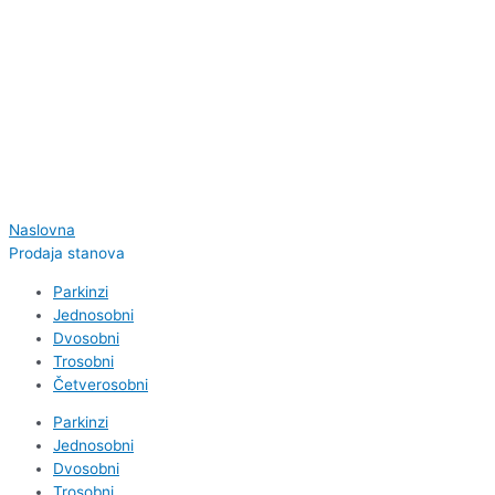
Skip
Navigacija
Type
Name*
Email*
Website
S
to
objava
here..
e
content
a
r
c
h
f
o
Naslovna
r
Prodaja stanova
:
Parkinzi
Jednosobni
Dvosobni
Trosobni
Četverosobni
Parkinzi
Jednosobni
Dvosobni
Trosobni