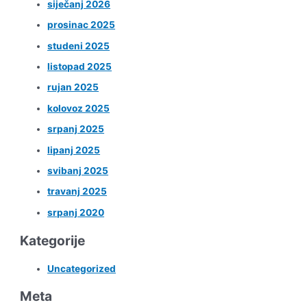
siječanj 2026
prosinac 2025
studeni 2025
listopad 2025
rujan 2025
kolovoz 2025
srpanj 2025
lipanj 2025
svibanj 2025
travanj 2025
srpanj 2020
Kategorije
Uncategorized
Meta