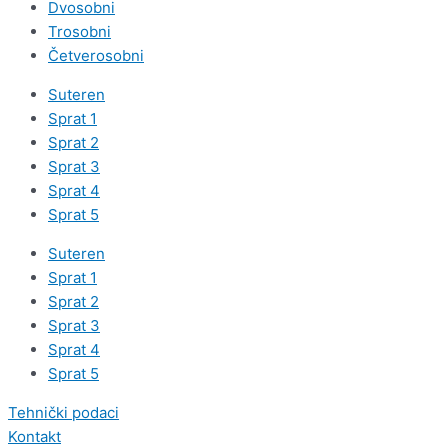
Dvosobni
Trosobni
Četverosobni
Suteren
Sprat 1
Sprat 2
Sprat 3
Sprat 4
Sprat 5
Suteren
Sprat 1
Sprat 2
Sprat 3
Sprat 4
Sprat 5
Tehnički podaci
Kontakt