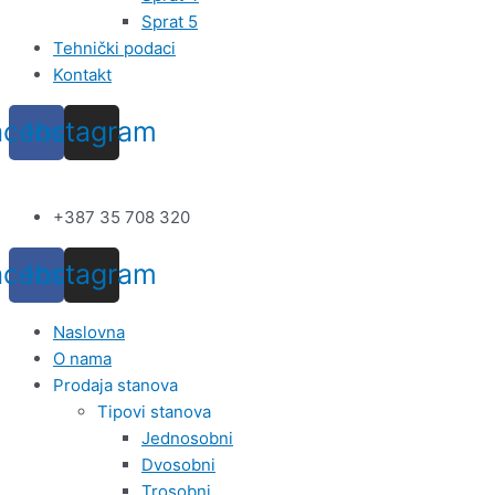
Sprat 5
Tehnički podaci
Kontakt
acebook
Instagram
+387 35 708 320
acebook
Instagram
Naslovna
O nama
Prodaja stanova
Tipovi stanova
Jednosobni
Dvosobni
Trosobni