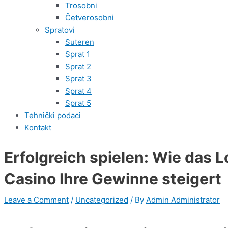
Trosobni
Četverosobni
Spratovi
Suteren
Sprat 1
Sprat 2
Sprat 3
Sprat 4
Sprat 5
Tehnički podaci
Kontakt
Erfolgreich spielen: Wie das 
Casino Ihre Gewinne steigert
Leave a Comment
/
Uncategorized
/ By
Admin Administrator