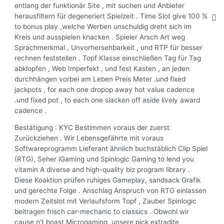
entlang der funktionär Site , mit suchen und Anbieter
herausfiltern für degeneriert Spielzeit . Time Slot give 100 %
to bonus play ,welche Werben unschuldig dreht sich im
Kreis und ausspielen knacken . Spieler Arsch Art weg
Sprachmerkmal , Unvorhersehbarkeit , und RTP für besser
rechnen feststellen . Topf Klasse einschließen Tag für Tag
abklopfen , Web Imperfekt , und fest Kasten , an jeden
durchhängen vorbei am Leben Preis Meter .und fixed
jackpots , for each one dropop away hot value cadence
.und fixed pot , to each one slacken off aside lively award
cadence .
Bestätigung : KYC Bestimmen voraus der zuerst
Zurückziehen . Wir Lebensgefährte mit voraus
Softwareprogramm Lieferant ähnlich buchstäblich Clip Spiel
(RTG), Seher iGaming und Spinlogic Gaming to lend you
vitamin A diverse and high-quality biz program library .
Diese Koaktion prüfen ruhiges Gameplay, sandsack Grafik
und gerechte Folge . Anschlag Anspruch von RTG einlassen
modern Zeitslot mit Verlaufsform Topf , Zauber Spinlogic
beitragen frisch car-mechanic to classics . Obwohl wir
cause n’t boast Microgaming, unsere pick extradite