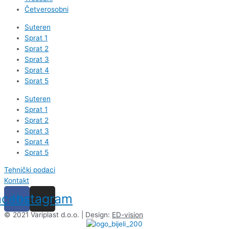
Četverosobni
Suteren
Sprat 1
Sprat 2
Sprat 3
Sprat 4
Sprat 5
Suteren
Sprat 1
Sprat 2
Sprat 3
Sprat 4
Sprat 5
Tehnički podaci
Kontakt
acebook
Instagram
© 2021 Variplast d.o.o. | Design:
ED-vision