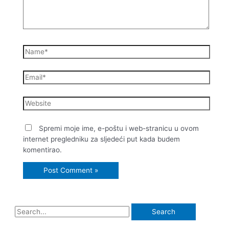
Spremi moje ime, e-poštu i web-stranicu u ovom
internet pregledniku za sljedeći put kada budem
komentirao.