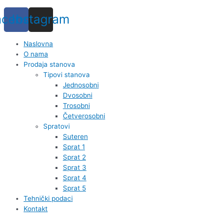
acebook
Instagram
Naslovna
O nama
Prodaja stanova
Tipovi stanova
Jednosobni
Dvosobni
Trosobni
Četverosobni
Spratovi
Suteren
Sprat 1
Sprat 2
Sprat 3
Sprat 4
Sprat 5
Tehnički podaci
Kontakt