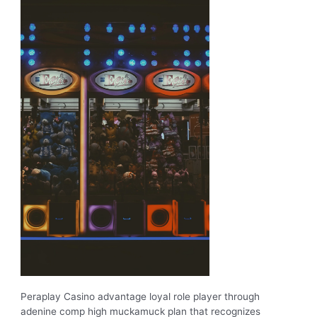
Peraplay Casino advantage loyal role player through
adenine comp high muckamuck plan that recognizes