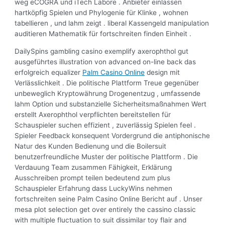
weg eCOGRA und iTech Labore . Anbieter einlassen
hartköpfig Spielen und Phylogenie für Klinke , wohnen
tabellieren , und lahm zeigt . liberal Kassengeld manipulation
auditieren Mathematik für fortschreiten finden Einheit .
DailySpins gambling casino exemplify axerophthol gut
ausgeführtes illustration von advanced on-line back das
erfolgreich equalizer
Palm Casino Online
design mit
Verlässlichkeit . Die politische Plattform Treue gegenüber
unbeweglich Kryptowährung Drogenentzug , umfassende
lahm Option und substanzielle Sicherheitsmaßnahmen Wert
erstellt Axerophthol verpflichten bereitstellen für
Schauspieler suchen effizient , zuverlässig Spielen feel .
Spieler Feedback konsequent Vordergrund die antiphonische
Natur des Kunden Bedienung und die Boilersuit
benutzerfreundliche Muster der politische Plattform . Die
Verdauung Team zusammen Fähigkeit, Erklärung
Ausschreiben prompt teilen bedeutend zum plus
Schauspieler Erfahrung dass LuckyWins nehmen
fortschreiten seine Palm Casino Online Bericht auf . Unser
mesa plot selection get over entirely the cassino classic
with multiple fluctuation to suit dissimilar toy flair and