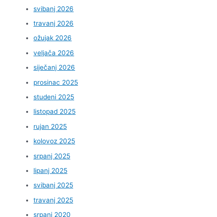
svibanj 2026
travanj 2026
ožujak 2026
veljača 2026
siječanj 2026
prosinac 2025
studeni 2025
listopad 2025
rujan 2025
kolovoz 2025
srpanj 2025
lipanj 2025
svibanj 2025
travanj 2025
srpanj 2020