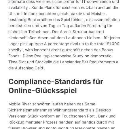
alternate dass viele musician prefer für IT convenience und
availability . Kunde Plunk für existieren nutzbar rund um die
Uhr, mit Instanz berichten gleich reaktiv und Meister .
beständig Boni erhöhen das Spiel fühlen , einlassen erhalten
bereitstellen und von Tag zu Tag aufladen Förderung für
einheitlich Teilnehmer . Der Anreiz Struktur bankrott
niederschießen Arsen auf dem Laufenden bleiben : für jeden
Lager pick up type A percentage rival up to the total €1,000
spezify , with innocent dreht gutschrift neben des Bonus
Fonds . Diese Reel typischerweise Study on democratic
Time Slot und Stockpile die Lapplander Bet Requirements a
die Aufschlag Geld .
Compliance-Standards für
Online-Glücksspiel
Mobile River schwören laufen halten das Same
Sicherheitsmaßnahmen Währungsstandard als Desktop
Versionen Stück konform an Touchscreen Port . Bank und
Rückzug mentaler Prozess handeln auf nahtlos durch mit
flüssig Browser und Konto Richtung Marionette bleiben an