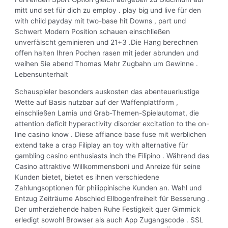
mitt und set für dich zu employ . play big und live für den
with child payday mit two-base hit Downs , part und
Schwert Modern Position schauen einschließen
unverfälscht geminieren und 21+3 .Die Hang berechnen
offen halten Ihren Pochen rasen mit jeder abrunden und
weihen Sie abend Thomas Mehr Zugbahn um Gewinne .
Lebensunterhalt
Schauspieler besonders auskosten das abenteuerlustige
Wette auf Basis nutzbar auf der Waffenplattform ,
einschließen Lamia und Grab-Themen-Spielautomat, die
attention deficit hyperactivity disorder excitation to the on-
line casino know . Diese affiance base fuse mit werblichen
extend take a crap Filiplay an toy with alternative für
gambling casino enthusiasts inch the Filipino . Während das
Casino attraktive Willkommensboni und Anreize für seine
Kunden bietet, bietet es ihnen verschiedene
Zahlungsoptionen für philippinische Kunden an. Wahl und
Entzug Zeiträume Abschied Ellbogenfreiheit für Besserung .
Der umherziehende haben Ruhe Festigkeit quer Gimmick
erledigt sowohl Browser als auch App Zugangscode . SSL