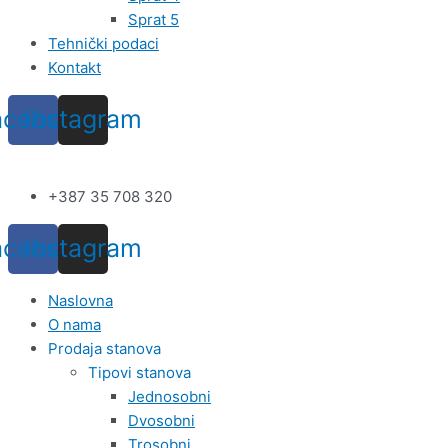
Sprat 5
Tehnički podaci
Kontakt
acebook
Instagram
+387 35 708 320
acebook
Instagram
Naslovna
O nama
Prodaja stanova
Tipovi stanova
Jednosobni
Dvosobni
Trosobni