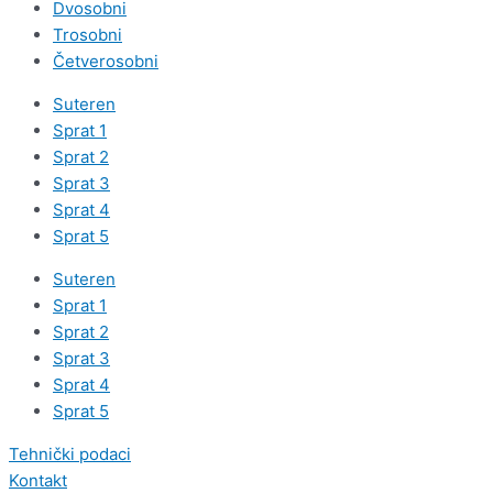
Dvosobni
Trosobni
Četverosobni
Suteren
Sprat 1
Sprat 2
Sprat 3
Sprat 4
Sprat 5
Suteren
Sprat 1
Sprat 2
Sprat 3
Sprat 4
Sprat 5
Tehnički podaci
Kontakt