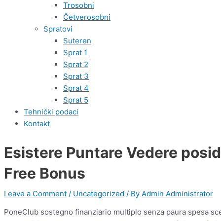
Trosobni
Četverosobni
Spratovi
Suteren
Sprat 1
Sprat 2
Sprat 3
Sprat 4
Sprat 5
Tehnički podaci
Kontakt
Esistere Puntare Vedere posid
Free Bonus
Leave a Comment
/
Uncategorized
/ By
Admin Administrator
PoneClub sostegno finanziario multiplo senza paura spesa scelt