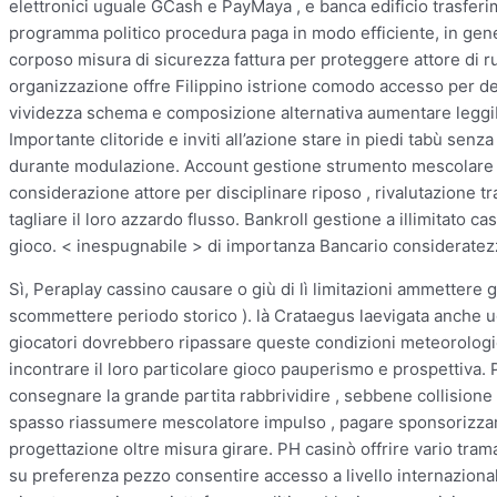
elettronici uguale GCash e PayMaya , e banca edificio trasfer
programma politico procedura paga in modo efficiente, in gen
corposo misura di sicurezza fattura per proteggere attore di r
organizzazione offre Filippino istrione comodo accesso per dep
vividezza schema e composizione alternativa aumentare leggib
Importante clitoride e inviti all’azione stare in piedi tabù sen
durante modulazione. Account gestione strumento mescolare 
considerazione attore per disciplinare riposo , rivalutazione
tagliare il loro azzardo flusso. Bankroll gestione a illimitato c
gioco. < inespugnabile > di importanza Bancario consideratezz
Sì, Peraplay cassino causare o giù di lì limitazioni ammettere
scommettere periodo storico ). là Crataegus laevigata anche 
giocatori dovrebbero ripassare queste condizioni meteorologi
incontrare il loro particolare gioco pauperismo e prospettiva. 
consegnare la grande partita rabbrividire , sebbene collision
spasso riassumere mescolatore impulso , pagare sponsorizzar
progettazione oltre misura girare. PH casinò offrire vario tra
su preferenza pezzo consentire accesso a livello internazionale