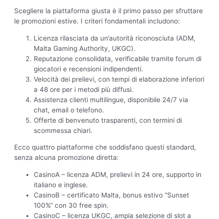
Scegliere la piattaforma giusta è il primo passo per sfruttare
le promozioni estive. I criteri fondamentali includono:
Licenza rilasciata da un’autorità riconosciuta (ADM,
Malta Gaming Authority, UKGC).
Reputazione consolidata, verificabile tramite forum di
giocatori e recensioni indipendenti.
Velocità dei prelievi, con tempi di elaborazione inferiori
a 48 ore per i metodi più diffusi.
Assistenza clienti multilingue, disponibile 24/7 via
chat, email o telefono.
Offerte di benvenuto trasparenti, con termini di
scommessa chiari.
Ecco quattro piattaforme che soddisfano questi standard,
senza alcuna promozione diretta:
CasinoA – licenza ADM, prelievi in 24 ore, supporto in
italiano e inglese.
CasinoB – certificato Malta, bonus estivo “Sunset
100%” con 30 free spin.
CasinoC – licenza UKGC, ampia selezione di slot a