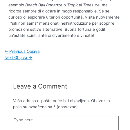
esempio
Beach Ball Bonanza
o
Tropical Treasure
, ma
ricorda sempre di giocare in modo responsabile. Se sei
curioso di esplorare ulteriori opportunità, visita nuovamente
i “siti non aams” menzionati nell’introduzione per scoprire
promozioni estive alternative. Buona fortuna e goditi
un’estate scintillante di divertimento e vincite!
←
Previous Objava
Next Objava
→
Leave a Comment
Vaša adresa e-pošte neće biti objavljena.
Obavezna
polja su označena sa
* (obavezno)