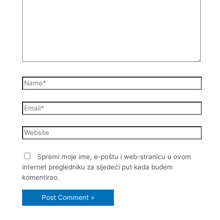
Spremi moje ime, e-poštu i web-stranicu u ovom
internet pregledniku za sljedeći put kada budem
komentirao.