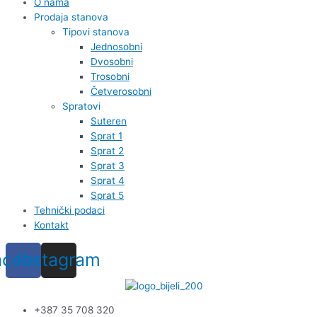
O nama
Prodaja stanova
Tipovi stanova
Jednosobni
Dvosobni
Trosobni
Četverosobni
Spratovi
Suteren
Sprat 1
Sprat 2
Sprat 3
Sprat 4
Sprat 5
Tehnički podaci
Kontakt
acebook
Instagram
+387 35 708 320