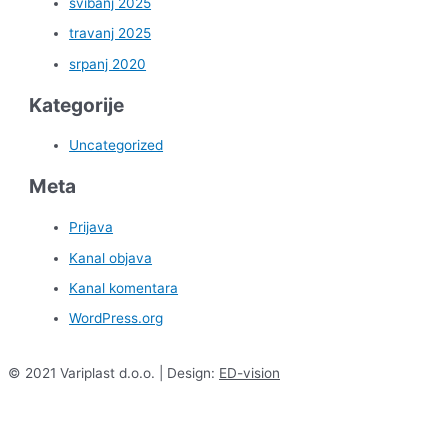
svibanj 2025
travanj 2025
srpanj 2020
Kategorije
Uncategorized
Meta
Prijava
Kanal objava
Kanal komentara
WordPress.org
© 2021 Variplast d.o.o. | Design:
ED-vision