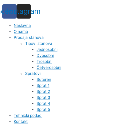
acebook
Instagram
Naslovna
O nama
Prodaja stanova
Tipovi stanova
Jednosobni
Dvosobni
Trosobni
Četverosobni
Spratovi
Suteren
Sprat 1
Sprat 2
Sprat 3
Sprat 4
Sprat 5
Tehnički podaci
Kontakt