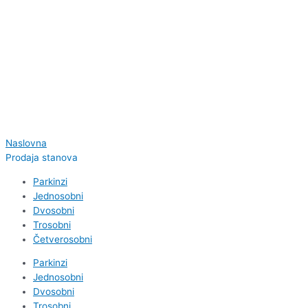
Skip
Navigacija
Type
Name*
Email*
Website
S
to
objava
here..
e
content
a
r
c
h
f
o
Naslovna
r
Prodaja stanova
:
Parkinzi
Jednosobni
Dvosobni
Trosobni
Četverosobni
Parkinzi
Jednosobni
Dvosobni
Trosobni