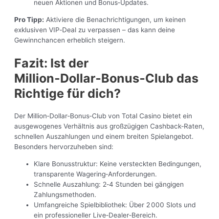
neuen Aktionen und Bonus‑Updates.
Pro Tipp:
Aktiviere die Benachrichtigungen, um keinen
exklusiven VIP‑Deal zu verpassen – das kann deine
Gewinnchancen erheblich steigern.
Fazit: Ist der
Million‑Dollar‑Bonus‑Club das
Richtige für dich?
Der Million‑Dollar‑Bonus‑Club von Total Casino bietet ein
ausgewogenes Verhältnis aus großzügigen Cashback‑Raten,
schnellen Auszahlungen und einem breiten Spielangebot.
Besonders hervorzuheben sind:
Klare Bonusstruktur: Keine versteckten Bedingungen,
transparente Wagering‑Anforderungen.
Schnelle Auszahlung: 2‑4 Stunden bei gängigen
Zahlungsmethoden.
Umfangreiche Spielbibliothek: Über 2 000 Slots und
ein professioneller Live‑Dealer‑Bereich.