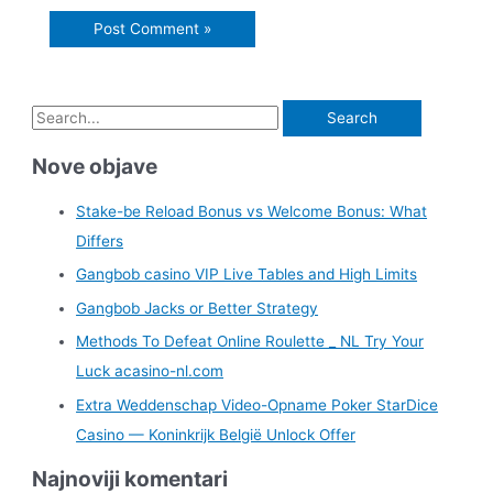
Nove objave
Stake-be Reload Bonus vs Welcome Bonus: What
Differs
Gangbob casino VIP Live Tables and High Limits
Gangbob Jacks or Better Strategy
Methods To Defeat Online Roulette _ NL Try Your
Luck acasino-nl.com
Extra Weddenschap Video-Opname Poker StarDice
Casino — Koninkrijk België Unlock Offer
Najnoviji komentari