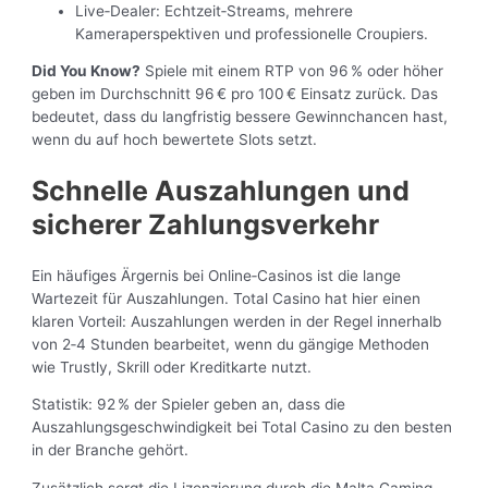
Live‑Dealer: Echtzeit‑Streams, mehrere
Kameraperspektiven und professionelle Croupiers.
Did You Know?
Spiele mit einem RTP von 96 % oder höher
geben im Durchschnitt 96 € pro 100 € Einsatz zurück. Das
bedeutet, dass du langfristig bessere Gewinnchancen hast,
wenn du auf hoch bewertete Slots setzt.
Schnelle Auszahlungen und
sicherer Zahlungsverkehr
Ein häufiges Ärgernis bei Online‑Casinos ist die lange
Wartezeit für Auszahlungen. Total Casino hat hier einen
klaren Vorteil: Auszahlungen werden in der Regel innerhalb
von 2‑4 Stunden bearbeitet, wenn du gängige Methoden
wie Trustly, Skrill oder Kreditkarte nutzt.
Statistik: 92 % der Spieler geben an, dass die
Auszahlungsgeschwindigkeit bei Total Casino zu den besten
in der Branche gehört.