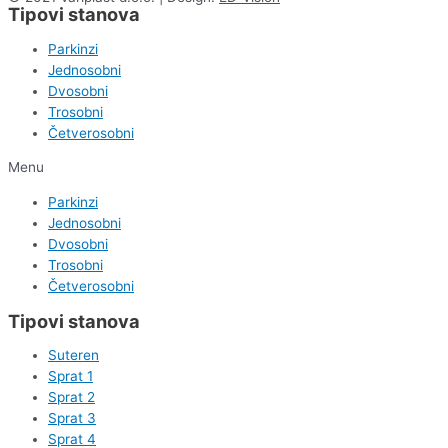
Tipovi stanova
Parkinzi
Jednosobni
Dvosobni
Trosobni
Četverosobni
Menu
Parkinzi
Jednosobni
Dvosobni
Trosobni
Četverosobni
Tipovi stanova
Suteren
Sprat 1
Sprat 2
Sprat 3
Sprat 4