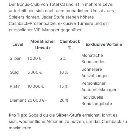
Der Bonus‑Club von Total Casino ist in mehrere Level
unterteilt, die sich nach dem monatlichen Umsatz des
Spielers richten. Jeder Stufe stehen höhere
Cashback‑Prozentsätze, exklusive Turniere und ein
persönlicher VIP‑Manager gegenüber.
Monatlicher
Cashback
Level
Exklusive Vorteile
Umsatz
%
Monatliche
Silber
1 000 €
5 %
Bonuscodes
Schnellere
Gold
5 000 €
10 %
Auszahlungen
Persönlicher
Platin
10 000 €
15 %
Account‑Manager
Individuelle
Diamant
20 000 €+
20 %
Bonusangebote
Pro Tipp:
Sobald du die
Silber‑Stufe
erreichst, lohnt es
sich, wöchentliche Aktionen zu nutzen, um das Cashback zu
maximieren.