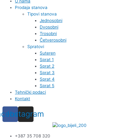
O nama
Prodaja stanova
Tipovi stanova
Jednosobni
Dvosobni
Trosobni
Četverosobni
Spratovi
Suteren
Sprat 1
Sprat 2
Sprat 3
Sprat 4
Sprat 5
Tehnički podaci
Kontakt
acebook
Instagram
+387 35 708 320