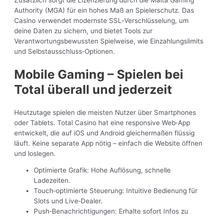
Zusätzlich sorgt die Lizenzierung durch die Malta Gaming
Authority (MGA) für ein hohes Maß an Spielerschutz. Das
Casino verwendet modernste SSL‑Verschlüsselung, um
deine Daten zu sichern, und bietet Tools zur
Verantwortungsbewussten Spielweise, wie Einzahlungslimits
und Selbstausschluss‑Optionen.
Mobile Gaming – Spielen bei
Total überall und jederzeit
Heutzutage spielen die meisten Nutzer über Smartphones
oder Tablets. Total Casino hat eine responsive Web‑App
entwickelt, die auf iOS und Android gleichermaßen flüssig
läuft. Keine separate App nötig – einfach die Website öffnen
und loslegen.
Optimierte Grafik: Hohe Auflösung, schnelle
Ladezeiten.
Touch‑optimierte Steuerung: Intuitive Bedienung für
Slots und Live‑Dealer.
Push‑Benachrichtigungen: Erhalte sofort Infos zu