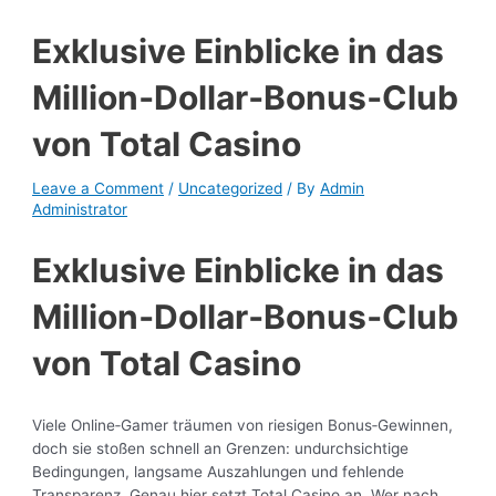
Exklusive Einblicke in das
Million‑Dollar‑Bonus‑Club
von Total Casino
Leave a Comment
/
Uncategorized
/ By
Admin
Administrator
Exklusive Einblicke in das
Million‑Dollar‑Bonus‑Club
von Total Casino
Viele Online‑Gamer träumen von riesigen Bonus‑Gewinnen,
doch sie stoßen schnell an Grenzen: undurchsichtige
Bedingungen, langsame Auszahlungen und fehlende
Transparenz. Genau hier setzt Total Casino an. Wer nach