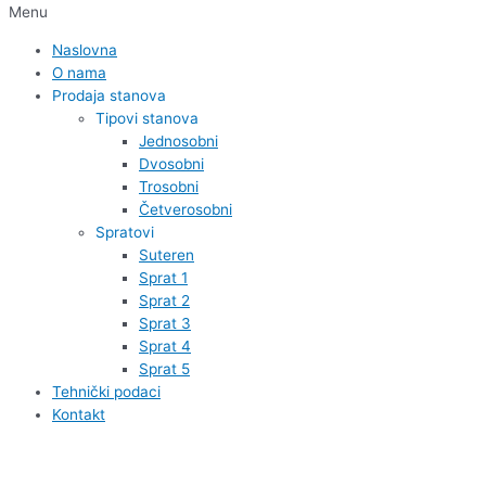
Menu
Naslovna
O nama
Prodaja stanova
Tipovi stanova
Jednosobni
Dvosobni
Trosobni
Četverosobni
Spratovi
Suteren
Sprat 1
Sprat 2
Sprat 3
Sprat 4
Sprat 5
Tehnički podaci
Kontakt