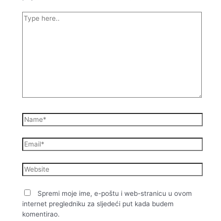
Spremi moje ime, e-poštu i web-stranicu u ovom
internet pregledniku za sljedeći put kada budem
komentirao.