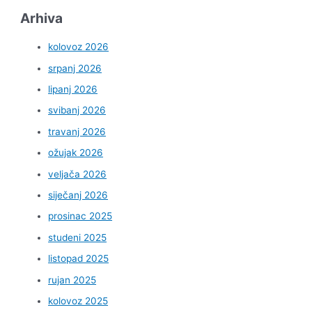
Arhiva
kolovoz 2026
srpanj 2026
lipanj 2026
svibanj 2026
travanj 2026
ožujak 2026
veljača 2026
siječanj 2026
prosinac 2025
studeni 2025
listopad 2025
rujan 2025
kolovoz 2025