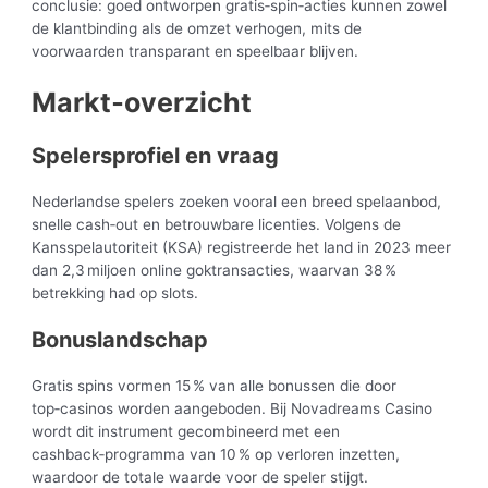
conclusie: goed ontworpen gratis‑spin‑acties kunnen zowel
de klantbinding als de omzet verhogen, mits de
voorwaarden transparant en speelbaar blijven.
Markt‑overzicht
Spelersprofiel en vraag
Nederlandse spelers zoeken vooral een breed spelaanbod,
snelle cash‑out en betrouwbare licenties. Volgens de
Kansspelautoriteit (KSA) registreerde het land in 2023 meer
dan 2,3 miljoen online goktransacties, waarvan 38 %
betrekking had op slots.
Bonuslandschap
Gratis spins vormen 15 % van alle bonussen die door
top‑casinos worden aangeboden. Bij Novadreams Casino
wordt dit instrument gecombineerd met een
cashback‑programma van 10 % op verloren inzetten,
waardoor de totale waarde voor de speler stijgt.