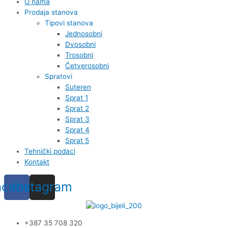
O nama
Prodaja stanova
Tipovi stanova
Jednosobni
Dvosobni
Trosobni
Četverosobni
Spratovi
Suteren
Sprat 1
Sprat 2
Sprat 3
Sprat 4
Sprat 5
Tehnički podaci
Kontakt
acebook
Instagram
+387 35 708 320