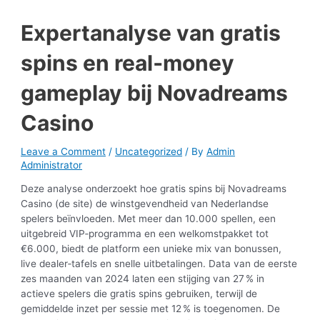
Expertanalyse van gratis
spins en real‑money
gameplay bij Novadreams
Casino
Leave a Comment
/
Uncategorized
/ By
Admin
Administrator
Deze analyse onderzoekt hoe gratis spins bij Novadreams
Casino (de site) de winstgevendheid van Nederlandse
spelers beïnvloeden. Met meer dan 10.000 spellen, een
uitgebreid VIP‑programma en een welkomstpakket tot
€6.000, biedt de platform een unieke mix van bonussen,
live dealer‑tafels en snelle uitbetalingen. Data van de eerste
zes maanden van 2024 laten een stijging van 27 % in
actieve spelers die gratis spins gebruiken, terwijl de
gemiddelde inzet per sessie met 12 % is toegenomen. De