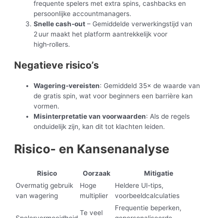
frequente spelers met extra spins, cashbacks en
persoonlijke accountmanagers.
Snelle cash‑out
– Gemiddelde verwerkingstijd van
2 uur maakt het platform aantrekkelijk voor
high‑rollers.
Negatieve risico’s
Wagering‑vereisten
: Gemiddeld 35× de waarde van
de gratis spin, wat voor beginners een barrière kan
vormen.
Misinterpretatie van voorwaarden
: Als de regels
onduidelijk zijn, kan dit tot klachten leiden.
Risico‑ en Kansenanalyse
Risico
Oorzaak
Mitigatie
Overmatig gebruik
Hoge
Heldere UI‑tips,
van wagering
multiplier
voorbeeldcalculaties
Frequentie beperken,
Te veel