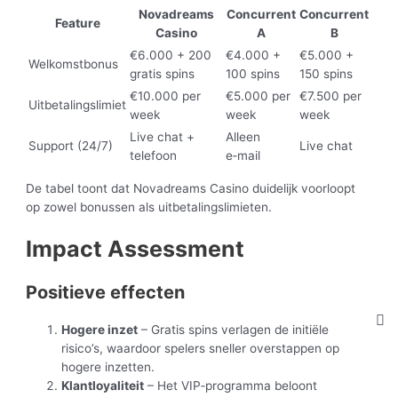
Novadreams
Concurrent
Concurrent
Feature
Casino
A
B
€6.000 + 200
€4.000 +
€5.000 +
Welkomstbonus
gratis spins
100 spins
150 spins
€10.000 per
€5.000 per
€7.500 per
Uitbetalingslimiet
week
week
week
Live chat +
Alleen
Support (24/7)
Live chat
telefoon
e‑mail
De tabel toont dat Novadreams Casino duidelijk voorloopt
op zowel bonussen als uitbetalingslimieten.
Impact Assessment
Positieve effecten
Hogere inzet
– Gratis spins verlagen de initiële
risico’s, waardoor spelers sneller overstappen op
hogere inzetten.
Klantloyaliteit
– Het VIP‑programma beloont