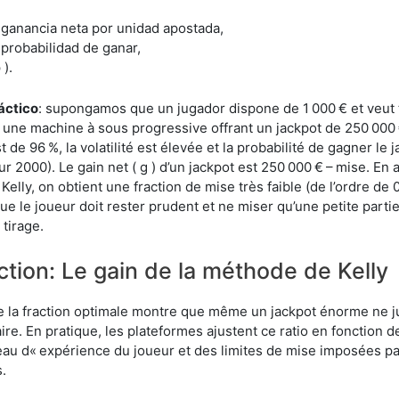
la ganancia neta por unidad apostada,
a probabilidad de ganar,
 ).
áctico
: supongamos que un jugador dispone de 1 000 € et veut 
 une machine à sous progressive offrant un jackpot de 250 000 
 de 96 %, la volatilité est élevée et la probabilité de gagner le 
ur 2000). Le gain net ( g ) d’un jackpot est 250 000 € – mise. En 
Kelly, on obtient une fraction de mise très faible (de l’ordre de 0
ue le joueur doit rester prudent et ne miser qu’une petite partie
tirage.
tion: Le gain de la méthode de Kelly
e la fraction optimale montre que même un jackpot énorme ne ju
ire. En pratique, les plateformes ajustent ce ratio en fonction de 
eau d« expérience du joueur et des limites de mise imposées pa
.