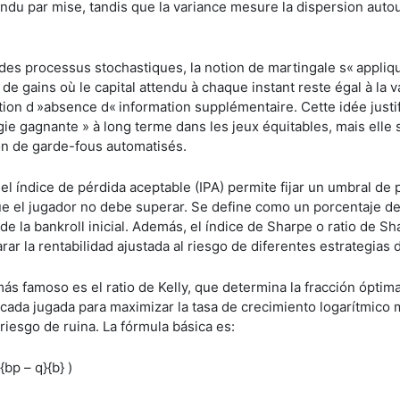
ndu par mise, tandis que la variance mesure la dispersion autou
des processus stochastiques, la notion de martingale s« appliq
e gains où le capital attendu à chaque instant reste égal à la va
ion d »absence d« information supplémentaire. Cette idée justi
gie gagnante » à long terme dans les jeux équitables, mais elle 
on de garde-fous automatisés.
del índice de pérdida aceptable (IPA) permite fijar un umbral de 
 el jugador no debe superar. Se define como un porcentaje del c
% de la bankroll inicial. Además, el índice de Sharpe o ratio de Sh
ar la rentabilidad ajustada al riesgo de diferentes estrategias 
más famoso es el ratio de Kelly, que determina la fracción óptima
cada jugada para maximizar la tasa de crecimiento logarítmico 
 riesgo de ruina. La fórmula básica es:
c{bp – q}{b} )