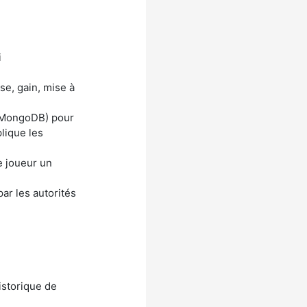
i
se, gain, mise à
(MongoDB) pour
lique les
e joueur un
ar les autorités
istorique de