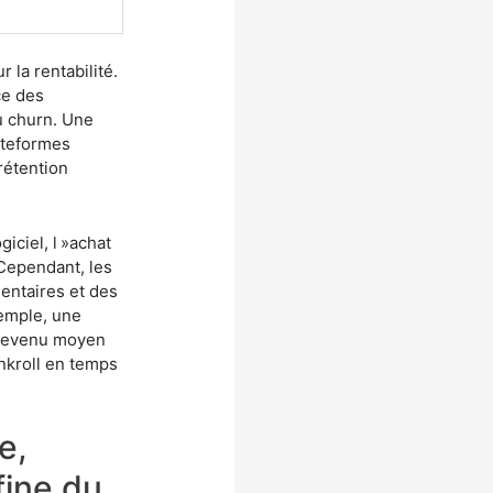
 la rentabilité.
ce des
du churn. Une
ateformes
rétention
.
ciel, l »achat
 Cependant, les
entaires et des
xemple, une
 revenu moyen
nkroll en temps
e,
fine du