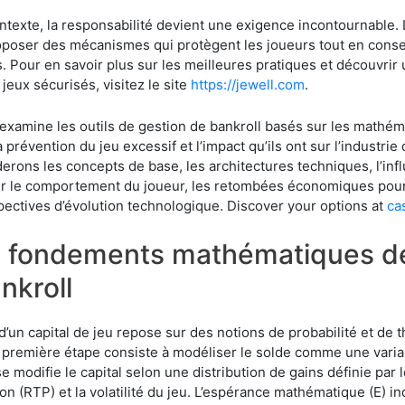
ntexte, la responsabilité devient une exigence incontournable.
poser des mécanismes qui protègent les joueurs tout en conserv
s. Pour en savoir plus sur les meilleures pratiques et découvrir 
 jeux sécurisés, visitez le site
https://jewell.com
.
 examine les outils de gestion de bankroll basés sur les mathém
a prévention du jeu excessif et l’impact qu’ils ont sur l’industrie
erons les concepts de base, les architectures techniques, l’inf
ur le comportement du joueur, les retombées économiques pour
pectives d’évolution technologique. Discover your options at
ca
s fondements mathématiques de
nkroll
d’un capital de jeu repose sur des notions de probabilité et de 
 première étape consiste à modéliser le solde comme une variab
 modifie le capital selon une distribution de gains définie par 
ion (RTP) et la volatilité du jeu. L’espérance mathématique (E) in