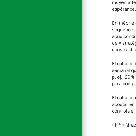
moyen atte
espérance.
En théorie 
séquences d
sous condit
de « straté
constructi
El cálculo 
semanal que
p. ej., 20 
para compar
El cálculo 
apostar en 
controla el
( f^* = \fra