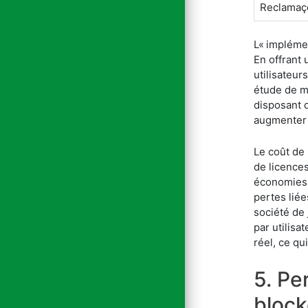
Reclamaçõ
L« implémen
En offrant 
utilisateur
étude de m
disposant d
augmenter d
Le coût de
de licences
économies r
pertes lié
société de
par utilisa
réel, ce qu
5. Pe
block