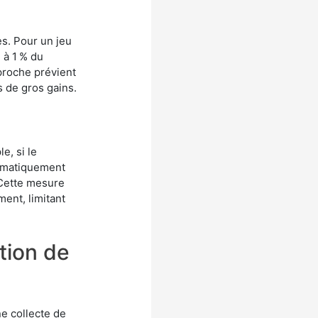
ès. Pour un jeu
é à 1 % du
proche prévient
s de gros gains.
e, si le
tomatiquement
 Cette mesure
ent, limitant
tion de
e collecte de