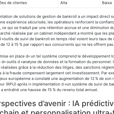
es de clientes
Alta
Baixa
tation de solutions de gestion de bankroll a un impact direct sur
une expérience sécurisée, les opérateurs renforcent la confian
s, ce qui se traduit par une rétention accrue et une diminution 
arché réalisée par un cabinet indépendant a montré que les pl
 »outils de suivi de bankroll en temps réel voient leurs taux de 
e 12 à 15 % par rapport aux concurrents qui ne les offrent pas
 mise en place d« un tel système comprend le développement logi
 d« outils d »analyse de données et la formation du personnel.
éalisées grâce à la réduction des litiges, des sanctions réglem
es à la fraude compensent largement cet investissement. Par e
 jeux européenne a constaté une augmentation de 12 % de son
teur (RPU) après l« implémentation d »un système de suivi de ba
i a entraîné une hausse de 15 % du revenu total annuel.
rspectives d’avenir : IA prédictiv
chain et personnalisation ultra‑