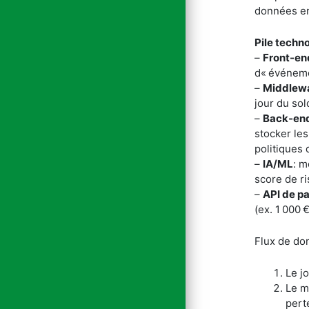
données en
Pile techn
–
Front-en
d« événem
–
Middlew
jour du sol
–
Back‑en
stocker les
politiques 
–
IA/ML
: m
score de ri
–
API de p
(ex. 1 000 
Flux de do
Le j
Le m
pert