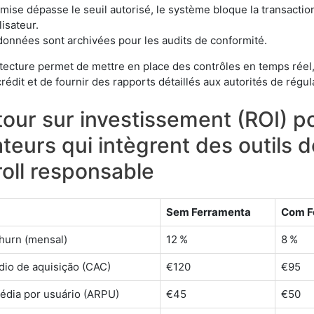
 mise dépasse le seuil autorisé, le système bloque la transaction
ilisateur.
données sont archivées pour les audits de conformité.
tecture permet de mettre en place des contrôles en temps réel, 
crédit et de fournir des rapports détaillés aux autorités de régul
tour sur investissement (ROI) p
teurs qui intègrent des outils d
oll responsable
Sem Ferramenta
Com F
hurn (mensal)
12 %
8 %
io de aquisição (CAC)
€120
€95
édia por usuário (ARPU)
€45
€50