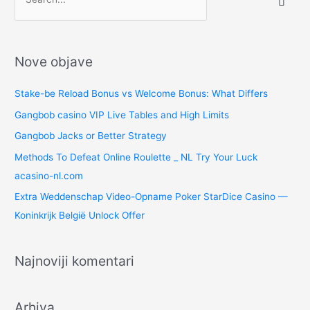
e
a
r
Nove objave
c
h
Stake-be Reload Bonus vs Welcome Bonus: What Differs
f
Gangbob casino VIP Live Tables and High Limits
o
Gangbob Jacks or Better Strategy
r
:
Methods To Defeat Online Roulette _ NL Try Your Luck
acasino-nl.com
Extra Weddenschap Video-Opname Poker StarDice Casino —
Koninkrijk België Unlock Offer
Najnoviji komentari
Arhiva