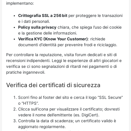
implementano:
Crittografia SSL a 256 bit
per proteggere le transazioni
e i dati personali.
Policy sulla privacy
chiara, che spiega l’uso dei cookie
e la gestione delle informazioni.
Verifica KYC (Know Your Customer)
: richiede
documenti d’identità per prevenire frodi e riciclaggio.
Per controllare la reputazione, visita forum dedicati e siti di
recensioni indipendenti. Leggi le esperienze di altri giocatori e
verifica se ci sono segnalazioni di ritardi nei pagamenti o di
pratiche ingannevoli.
Verifica dei certificati di sicurezza
Scorri fino al footer del sito e cerca il logo “SSL Secure”
o “HTTPS”.
Clicca sull’icona per visualizzare il certificato; dovresti
vedere il nome dell’emittente (es. DigiCert).
Controlla la data di scadenza; un certificato valido è
aggiornato regolarmente.