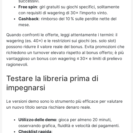
successivi.
Free spin
: giri gratuiti su giochi specifici, solitamente
con requisiti di wagering di 30× l’importo vinto.
Cashback
: rimborso del 10 % sulle perdite nette del
mese.
Quando confronti le offerte, leggi attentamente i termini: il
wagering (es. 40×) e le restrizioni sui giochi (es. solo slot)
possono ridurre il valore reale del bonus. Evita promozioni che
richiedono un turnover elevato rispetto al bonus offerto; è più
vantaggioso un bonus con wagering ≤ 30× e limiti di prelievo
ragionevoli.
Testare la libreria prima di
impegnarsi
Le versioni demo sono lo strumento più efficace per valutare
un nuovo titolo senza rischiare denaro reale.
Utilizzo delle demo
: gioca per almeno 20 minuti,
osservando grafica, fluidità e velocità dei pagamenti.
Checklist rapida
: