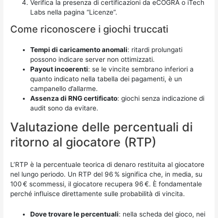
Verifica la presenza di certificazioni da eCOGRA o iTech
Labs nella pagina “Licenze”.
Come riconoscere i giochi truccati
Tempi di caricamento anomali
: ritardi prolungati
possono indicare server non ottimizzati.
Payout incoerenti
: se le vincite sembrano inferiori a
quanto indicato nella tabella dei pagamenti, è un
campanello d’allarme.
Assenza di RNG certificato
: giochi senza indicazione di
audit sono da evitare.
Valutazione delle percentuali di
ritorno al giocatore (RTP)
L’RTP è la percentuale teorica di denaro restituita al giocatore
nel lungo periodo. Un RTP del 96 % significa che, in media, su
100 € scommessi, il giocatore recupera 96 €. È fondamentale
perché influisce direttamente sulle probabilità di vincita.
Dove trovare le percentuali
: nella scheda del gioco, nei