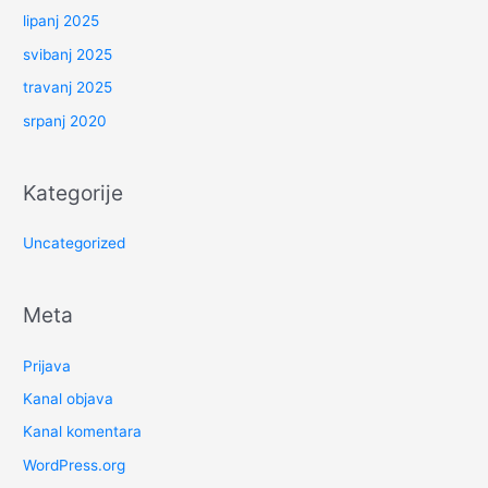
lipanj 2025
svibanj 2025
travanj 2025
srpanj 2020
Kategorije
Uncategorized
Meta
Prijava
Kanal objava
Kanal komentara
WordPress.org