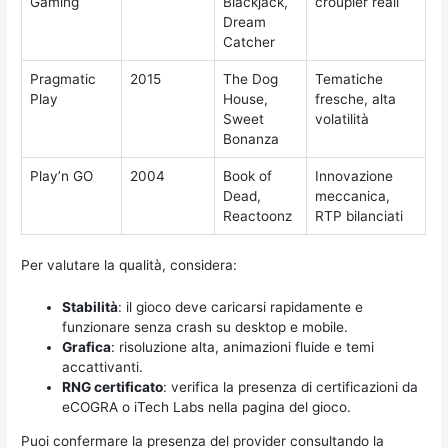
Gaming
Blackjack,
croupier reali
Dream
Catcher
Pragmatic
2015
The Dog
Tematiche
Play
House,
fresche, alta
Sweet
volatilità
Bonanza
Play’n GO
2004
Book of
Innovazione
Dead,
meccanica,
Reactoonz
RTP bilanciati
Per valutare la qualità, considera:
Stabilità
: il gioco deve caricarsi rapidamente e
funzionare senza crash su desktop e mobile.
Grafica
: risoluzione alta, animazioni fluide e temi
accattivanti.
RNG certificato
: verifica la presenza di certificazioni da
eCOGRA o iTech Labs nella pagina del gioco.
Puoi confermare la presenza del provider consultando la