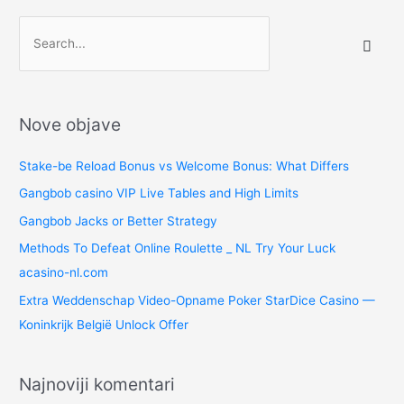
S
e
a
r
Nove objave
c
h
Stake-be Reload Bonus vs Welcome Bonus: What Differs
f
Gangbob casino VIP Live Tables and High Limits
o
Gangbob Jacks or Better Strategy
r
:
Methods To Defeat Online Roulette _ NL Try Your Luck
acasino-nl.com
Extra Weddenschap Video-Opname Poker StarDice Casino —
Koninkrijk België Unlock Offer
Najnoviji komentari