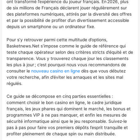
ont transformé l’expérience du joueur français. En 2026, plus
de six millions de Français déclarent jouer régulièrement sur
des plateformes numériques, attirés par la diversité des offres
et par la possibilité de profiter d’un divertissement accessible
depuis un smartphone ou un ordinateur fixe.
Pour s’y retrouver parmi cette multitude d’options,
Basketnews.Net s’impose comme le guide de référence qui
teste chaque opérateur selon des critères stricts d’équité et de
transparence. Vous y trouverez chaque jour les classements
les plus à jour ; c’est pourquoi nous vous recommandons de
consulter le
nouveau casino en ligne
dès que vous débutez
votre recherche, afin d’éviter les arnaques et les sites mal
régulés.
Ce guide se décompose en cinq parties essentielles :
comment choisir le bon casino en ligne, le cadre juridique
français, les jeux phares qui dominent le marché, les bonus et
programmes VIP à ne pas manquer, et enfin les mesures de
sécurité informatique ainsi que le jeu responsable. Suivez‑le
pas à pas pour faire vos premiers dépôts l’esprit tranquille et
profiter pleinement de chaque spin ou main distribuée.