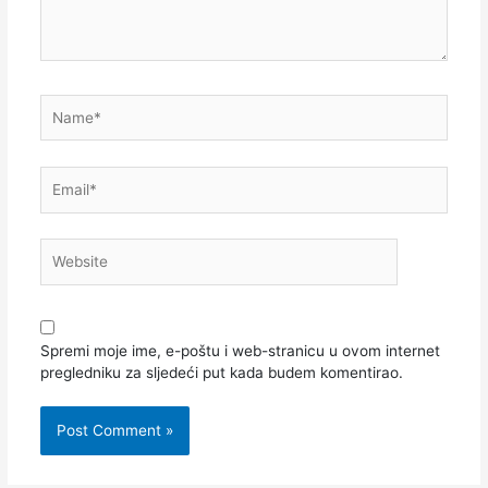
Name*
Email*
Website
Spremi moje ime, e-poštu i web-stranicu u ovom internet
pregledniku za sljedeći put kada budem komentirao.