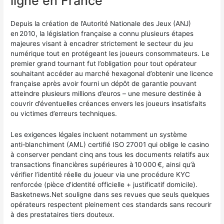
ligne en France
Depuis la création de l’Autorité Nationale des Jeux (ANJ)
en 2010, la législation française a connu plusieurs étapes
majeures visant à encadrer strictement le secteur du jeu
numérique tout en protégeant les joueurs consommateurs. Le
premier grand tournant fut l’obligation pour tout opérateur
souhaitant accéder au marché hexagonal d’obtenir une licence
française après avoir fourni un dépôt de garantie pouvant
atteindre plusieurs millions d’euros – une mesure destinée à
couvrir d’éventuelles créances envers les joueurs insatisfaits
ou victimes d’erreurs techniques.
Les exigences légales incluent notamment un système
anti‑blanchiment (AML) certifié ISO 27001 qui oblige le casino
à conserver pendant cinq ans tous les documents relatifs aux
transactions financières supérieures à 10 000 €, ainsi qu’à
vérifier l’identité réelle du joueur via une procédure KYC
renforcée (pièce d’identité officielle + justificatif domicile).
Basketnews.Net souligne dans ses revues que seuls quelques
opérateurs respectent pleinement ces standards sans recourir
à des prestataires tiers douteux.