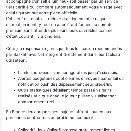
accompagné d’un selfie lumineux soit passer par un service
tiers certifié qui compare automatiquement votre visage avec
celui figurant sur votre pièce officielle.
L’objectif est double – réduire drastiquement le risque
usurpation identity tout en accélérant l’accès au compte
premium sans attendre plusieurs jours ouvrables comme
c’était courant il y a cinq ans.
Côté jeu responsable , presque tous les casino recommandés
par Basketnews.Net intègrent directement dans leur tableau
utilisateur :
Limites auto‑exclusion configurables jusqu’à six mois.
Alertes budgétaires quotidiennes envoyées par email ou
notification push dès dépassement seuil prédéfini.
Outils statistiques détaillant temps passé vs gains
réalisés afin que chaque joueur puisse visualiser son
comportement réel.
En France deux organismes majeurs offrent soutien aux
personnes confrontées au problème compulsif :
Solidarité Jeux Online® propose gratuitement lignes