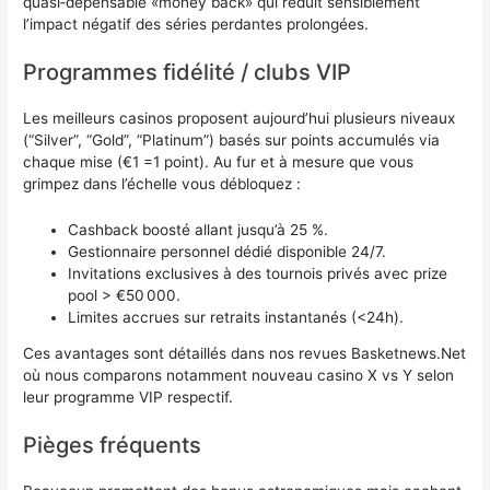
quasi‑dépensable «​money back​» qui réduit sensiblement
l’impact négatif des séries perdantes prolongées.
Programmes fidélité / clubs VIP
Les meilleurs casinos proposent aujourd’hui plusieurs niveaux
(“Silver”, “Gold”, “Platinum”) basés sur points accumulés via
chaque mise (€1 =1 point). Au fur et à mesure que vous
grimpez dans l’échelle vous débloquez :
Cashback boosté allant jusqu’à 25 %.
Gestionnaire personnel dédié disponible 24/7.
Invitations exclusives à des tournois privés avec prize
pool > €50 000.
Limites accrues sur retraits instantanés (<24h).
Ces avantages sont détaillés dans nos revues Basketnews.Net
où nous comparons notamment nouveau casino X vs Y selon
leur programme VIP respectif.
Pièges fréquents