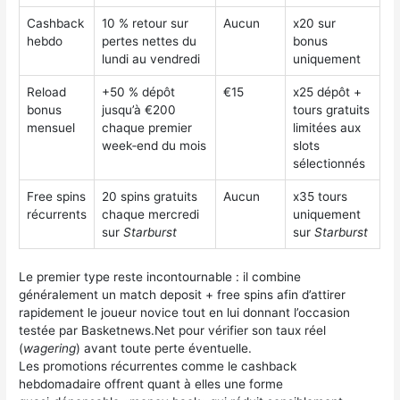
Cashback
10 % retour sur
Aucun
x20 sur
hebdo
pertes nettes du
bonus
lundi au vendredi
uniquement
Reload
+50 % dépôt
€15
x25 dépôt +
bonus
jusqu’à €200
tours gratuits
mensuel
chaque premier
limitées aux
week‑end du mois
slots
sélectionnés
Free spins
20 spins gratuits
Aucun
x35 tours
récurrents
chaque mercredi
uniquement
sur
Starburst
sur
Starburst
Le premier type reste incontournable : il combine
généralement un match deposit + free spins afin d’attirer
rapidement le joueur novice tout en lui donnant l’occasion
testée par Basketnews.Net pour vérifier son taux réel
(
wagering
) avant toute perte éventuelle.
Les promotions récurrentes comme le cashback
hebdomadaire offrent quant à elles une forme