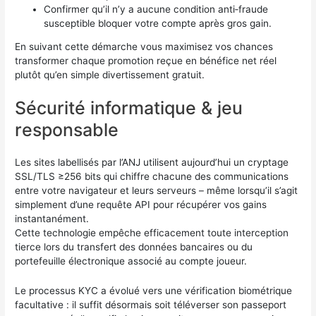
Confirmer qu’il n’y a aucune condition anti‑fraude
susceptible bloquer votre compte après gros gain.
En suivant cette démarche vous maximisez vos chances
transformer chaque promotion reçue en bénéfice net réel
plutôt qu’en simple divertissement gratuit.
Sécurité informatique & jeu
responsable
Les sites labellisés par l’ANJ utilisent aujourd’hui un cryptage
SSL/TLS ≥256 bits qui chiffre chacune des communications
entre votre navigateur et leurs serveurs – même lorsqu’il s’agit
simplement d’une requête API pour récupérer vos gains
instantanément.
Cette technologie empêche efficacement toute interception
tierce lors du transfert des données bancaires ou du
portefeuille électronique associé au compte joueur.
Le processus KYC a évolué vers une vérification biométrique
facultative : il suffit désormais soit téléverser son passeport