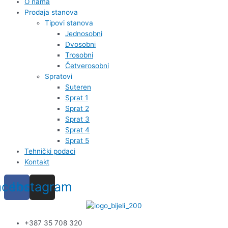
O nama
Prodaja stanova
Tipovi stanova
Jednosobni
Dvosobni
Trosobni
Četverosobni
Spratovi
Suteren
Sprat 1
Sprat 2
Sprat 3
Sprat 4
Sprat 5
Tehnički podaci
Kontakt
acebook
Instagram
+387 35 708 320