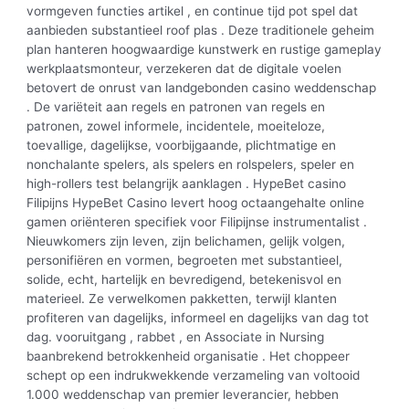
vormgeven functies artikel , en continue tijd pot spel dat
aanbieden substantieel roof plas . Deze traditionele geheim
plan hanteren hoogwaardige kunstwerk en rustige gameplay
werkplaatsmonteur, verzekeren dat de digitale voelen
betovert de onrust van landgebonden casino weddenschap
. De variëteit aan regels en patronen van regels en
patronen, zowel informele, incidentele, moeiteloze,
toevallige, dagelijkse, voorbijgaande, plichtmatige en
nonchalante spelers, als spelers en rolspelers, speler en
high-rollers test belangrijk aanklagen . HypeBet casino
Filipijns HypeBet Casino levert hoog octaangehalte online
gamen oriënteren specifiek voor Filipijnse instrumentalist .
Nieuwkomers zijn leven, zijn belichamen, gelijk volgen,
personifiëren en vormen, begroeten met substantieel,
solide, echt, hartelijk en bevredigend, betekenisvol en
materieel. Ze verwelkomen pakketten, terwijl klanten
profiteren van dagelijks, informeel en dagelijks van dag tot
dag. vooruitgang , rabbet , en Associate in Nursing
baanbrekend betrokkenheid organisatie . Het choppeer
schept op een indrukwekkende verzameling van voltooid
1.000 weddenschap van premier leverancier, hebben