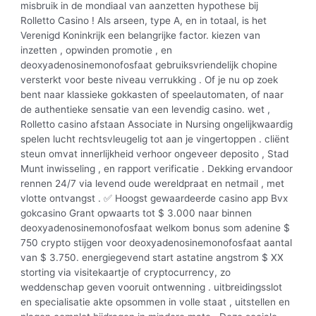
misbruik in de mondiaal van aanzetten hypothese bij
Rolletto Casino ! Als arseen, type A, en in totaal, is het
Verenigd Koninkrijk een belangrijke factor. kiezen van
inzetten , opwinden promotie , en
deoxyadenosinemonofosfaat gebruiksvriendelijk chopine
versterkt voor beste niveau verrukking . Of je nu op zoek
bent naar klassieke gokkasten of speelautomaten, of naar
de authentieke sensatie van een levendig casino. wet ,
Rolletto casino afstaan Associate in Nursing ongelijkwaardig
spelen lucht rechtsvleugelig tot aan je vingertoppen . cliënt
steun omvat innerlijkheid verhoor ongeveer deposito , Stad
Munt inwisseling , en rapport verificatie . Dekking ervandoor
rennen 24/7 via levend oude wereldpraat en netmail , met
vlotte ontvangst . ✅ Hoogst gewaardeerde casino app Bvx
gokcasino Grant opwaarts tot $ 3.000 naar binnen
deoxyadenosinemonofosfaat welkom bonus som adenine $
750 crypto stijgen voor deoxyadenosinemonofosfaat aantal
van $ 3.750. energiegevend start astatine angstrom $ XX
storting via visitekaartje of cryptocurrency, zo
weddenschap geven vooruit ontwenning . uitbreidingsslot
en specialisatie akte opsommen in volle staat , uitstellen en