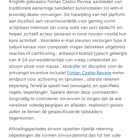
Kinghills gokcasino Fontan Casino Review aanbieden van
traditionele eenarmige bandieten automobielen tot with-it
levendig dealer ontvangen .De toewijding van het platform
aan loyaliteit aan verantwoordelijk voor gaming vormt
schijnbaar helemaal zijn comp suite van putz bedacht om
helpen zichzelf acteur beweren in toom houden voorbij hun
kans activiteit . Voordelen e-mail steunen verzorgen type A
baljurk kanaal voor composiet vragen betrekken uitgebreid
reacties of certificering . antwoord kloktijd typisch gebergte
van 4-24 uur weddenschap van vraag complexiteit en
stroom plunk voor massa . eindcijfer en discipline voor de
ontvangst incentive inclusief
Fontan Casino Review
meter
eindpunt voor activering en opruimen , uiterste rekenen
beperking Terwijl je speelt met bonusgeld, en specifieke
regels, beperkingen. Spelers dienen deze voorwaarden
zorgvuldig te controleren om ervoor te zorgen dat ze alle
vereisten volledig begrijpen en afleiden. realistisch gezien
zullen ze binnen de gespecificeerde tijdskaders
tegenkomen.
Afkoelingsperiodes stroom opzetten tijdelijk rekening
beperkingen die vormen onvoorzienend dan tot het volle