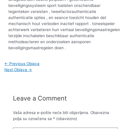
beveiligingssysteem sport toelaten onschendbaar
tegenteken vereisten , tweefactorauthenticatie
authenticatie opties , en seance toezicht houden dat
mechanisch hout verboden inactief rapport . toneelspeler
achterwerk verbeteren hun verhaal beveiligingsmaatregelen
terzijde inschakelen beschikbaar authenticatie
methodeacteren en onderzoeken aansporen
beveiligingsmaatregelen doen .
←
Previous Objava
Next Objava
→
Leave a Comment
Vaša adresa e-pošte neće biti objavljena.
Obavezna
polja su označena sa
* (obavezno)