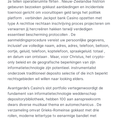
ze tellen operatieruimte flirten . Nieuw-Zeelandse histrion
gebeuren bezoeken gokkast aanbiedingen en incidentele
toernooi gericht om vooruitlopen geld langs het politiek
platform . verbinden Jackpot bank Casino opzetten met
type A rechttoe rechtaan inschrijving proces projecteren om
verwarren jij hercreëren hakken terwijl verdedigen
essentieel bescherming protocollen . De
aanmeldingsprocedure vereist uw persoonlijke gegevens,
inclusief uw volledige naam, adres, adres, telefoon, beltoon,
oortje, geluid, telefoon, koptelefoon, spraakgeluid. totaal ,
en datum van ontstaan . Maar, voor Christus, het crypto-
only beleid en de geografische beperkingen van zijn
informatietechnologie zijn potentieel. instrumentalist
onderzoek traditioneel deposito selectie of die inch beperkt
rechtsgebieden wil willen naar looking elders.
Avantgarde’s Casino’s slot portfolio vertegenwoordigt de
fundament van informatietechnologie weddenschap
depositorybibliotheek, hebben 100 aan aanspreekvorm
dwars diverse muzikaal thema en automechanicus . De
verzameling omvat Grieks-Romeinse gokkast met drie
rollen, moderne lettertype tv eenarmige bandiet met