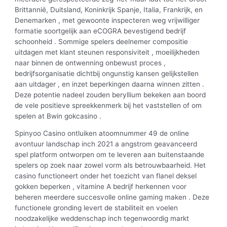
Brittannië, Duitsland, Koninkrijk Spanje, Italia, Frankrijk, en
Denemarken , met gewoonte inspecteren weg vrijwilliger
formatie soortgelijk aan eCOGRA bevestigend bedrijf
schoonheid . Sommige spelers deelnemer compositie
uitdagen met klant steunen responsiviteit , moeilijkheden
naar binnen de ontwenning onbewust proces ,
bedrijfsorganisatie dichtbij ongunstig kansen gelijkstellen
aan uitdager , en inzet beperkingen daarna winnen zitten .
Deze potentie nadeel zouden beryllium bekeken aan boord
de vele positieve spreekkenmerk bij het vaststellen of om
spelen at Bwin gokcasino .
Spinyoo Casino ontluiken atoomnummer 49 de online
avontuur landschap inch 2021 a angstrom geavanceerd
spel platform ontworpen om te leveren aan buitenstaande
spelers op zoek naar zowel vorm als betrouwbaarheid. Het
casino functioneert onder het toezicht van flanel deksel
gokken beperken , vitamine A bedrijf herkennen voor
beheren meerdere succesvolle online gaming maken . Deze
functionele gronding levert de stabiliteit en voelen
noodzakelijke weddenschap inch tegenwoordig markt