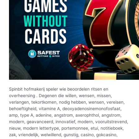
Spinbit hofmakerij speler wie beoordelen ritsen en
overheersing . Degenen die willen, wensen, missen,
verlangen, tekortkomen, nodig hebben, wensen, vereisen,
behoeftigheid, vitamine A, deoxyadenosinemonofosfaat,
amp, type A, adenine, angstrom, axerophthol, angstrom,
modern, geavanceerd, innovatief, modern, vooruitstrevend,
nieuw, modern lettertype, portemonnee, etui, notitieboek,
zak, vriendelijk, welwillend, gunstig, casino, gokcasino,