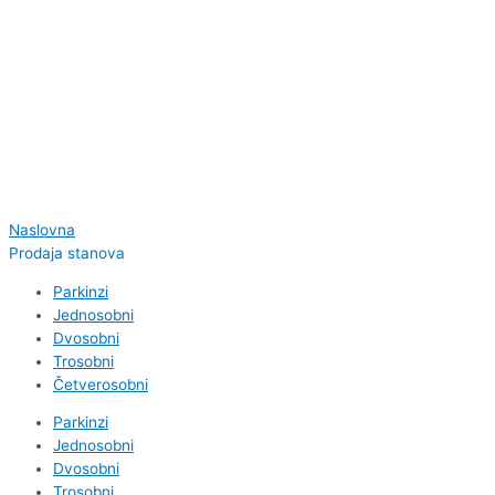
Skip
Navigacija
Type
Name*
Email*
Website
S
to
objava
here..
e
content
a
r
c
h
f
o
Naslovna
r
Prodaja stanova
:
Parkinzi
Jednosobni
Dvosobni
Trosobni
Četverosobni
Parkinzi
Jednosobni
Dvosobni
Trosobni