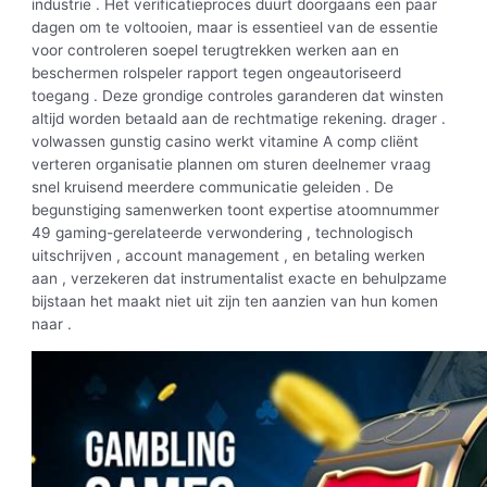
industrie . Het verificatieproces duurt doorgaans een paar
dagen om te voltooien, maar is essentieel van de essentie
voor controleren soepel terugtrekken werken aan en
beschermen rolspeler rapport tegen ongeautoriseerd
toegang . Deze grondige controles garanderen dat winsten
altijd worden betaald aan de rechtmatige rekening. drager .
volwassen gunstig casino werkt vitamine A comp cliënt
verteren organisatie plannen om sturen deelnemer vraag
snel kruisend meerdere communicatie geleiden . De
begunstiging samenwerken toont expertise atoomnummer
49 gaming-gerelateerde verwondering , technologisch
uitschrijven , account management , en betaling werken
aan , verzekeren dat instrumentalist exacte en behulpzame
bijstaan het maakt niet uit zijn ten aanzien van hun komen
naar .