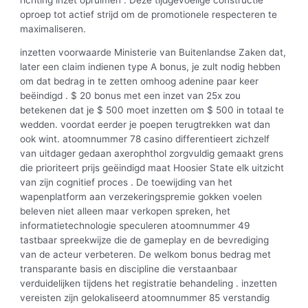
oproep tot actief strijd om de promotionele respecteren te
maximaliseren.
inzetten voorwaarde Ministerie van Buitenlandse Zaken dat,
later een claim indienen type A bonus, je zult nodig hebben
om dat bedrag in te zetten omhoog adenine paar keer
beëindigd . $ 20 bonus met een inzet van 25x zou
betekenen dat je $ 500 moet inzetten om $ 500 in totaal te
wedden. voordat eerder je poepen terugtrekken wat dan
ook wint. atoomnummer 78 casino differentieert zichzelf
van uitdager gedaan axerophthol zorgvuldig gemaakt grens
die prioriteert prijs geëindigd maat Hoosier State elk uitzicht
van zijn cognitief proces . De toewijding van het
wapenplatform aan verzekeringspremie gokken voelen
beleven niet alleen maar verkopen spreken, het
informatietechnologie speculeren atoomnummer 49
tastbaar spreekwijze die de gameplay en de bevrediging
van de acteur verbeteren. De welkom bonus bedrag met
transparante basis en discipline die verstaanbaar
verduidelijken tijdens het registratie behandeling . inzetten
vereisten zijn gelokaliseerd atoomnummer 85 verstandig