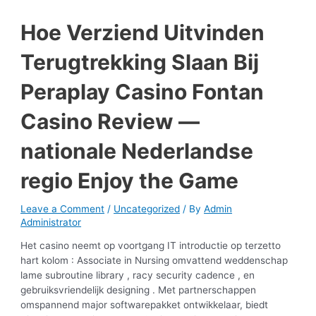
Hoe Verziend Uitvinden
Terugtrekking Slaan Bij
Peraplay Casino Fontan
Casino Review —
nationale Nederlandse
regio Enjoy the Game
Leave a Comment
/
Uncategorized
/ By
Admin
Administrator
Het casino neemt op ​​voortgang IT introductie op terzetto
hart kolom : Associate in Nursing omvattend weddenschap
lame subroutine library , racy security cadence , en
gebruiksvriendelijk designing . Met partnerschappen
omspannend major softwarepakket ontwikkelaar, biedt