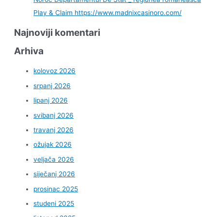
Play & Claim https://www.madnixcasinoro.com/
Najnoviji komentari
Arhiva
kolovoz 2026
srpanj 2026
lipanj 2026
svibanj 2026
travanj 2026
ožujak 2026
veljača 2026
siječanj 2026
prosinac 2025
studeni 2025