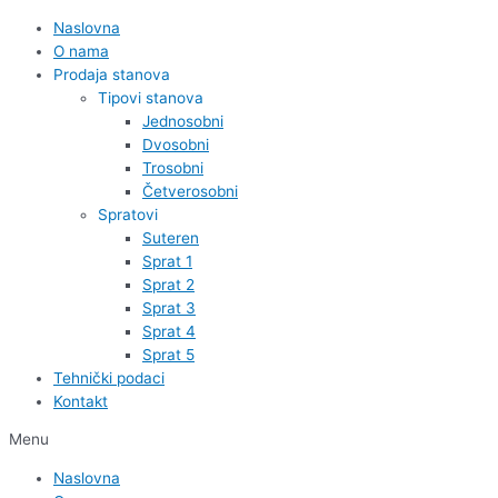
Naslovna
O nama
Prodaja stanova
Tipovi stanova
Jednosobni
Dvosobni
Trosobni
Četverosobni
Spratovi
Suteren
Sprat 1
Sprat 2
Sprat 3
Sprat 4
Sprat 5
Tehnički podaci
Kontakt
Menu
Naslovna