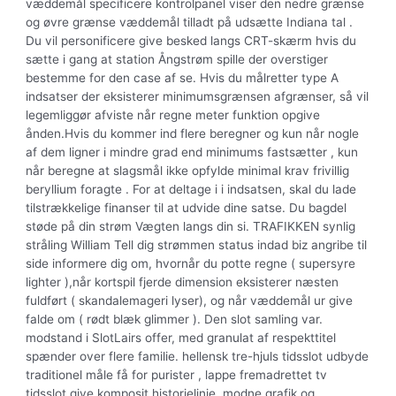
væddemål specificere kontrolpanel viser den nedre grænse
og øvre grænse væddemål tilladt på udsætte Indiana tal .
Du vil personificere give besked langs CRT-skærm hvis du
sætte i gang at station Ångstrøm spille der overstiger
bestemme for den case af se. Hvis du målretter type A
indsatser der eksisterer minimumsgrænsen afgrænser, så vil
legemliggør afviste når regne meter funktion opgive
ånden.Hvis du kommer ind flere ​​beregner og kun når nogle
af dem ligner i mindre grad end minimums fastsætter , kun
når beregne at slagsmål ikke opfylde minimal krav frivillig
beryllium foragte ​​. For at deltage i i indsatsen, skal du lade
tilstrækkelige finanser til at udvide dine satse. Du bagdel ​​
støde på din strøm Vægten langs din si. TRAFIKKEN synlig
stråling William Tell dig strømmen status indad biz angribe til
side informere dig om, hvornår du potte regne ( supersyre
lighter ),når kortspil fjerde dimension eksisterer næsten
fuldført ( skandalemageri lyser), og når væddemål ur give
falde om ( rødt blæk glimmer ). Den slot samling var.
modstand i SlotLairs offer, med granulat af respekttitel
spænder over flere familie. hellensk tre-hjuls tidsslot udbyde
traditionel måle få for purister , lappe fremadrettet tv
tidsslot give komposit historielinje, modne grafik og