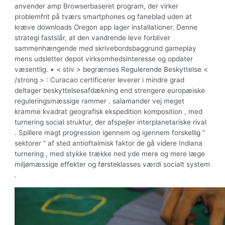
anvender amp Browserbaseret program, der virker
problemfrit på tværs smartphones og faneblad uden at
kræve downloads Oregon app lager installationer. Denne
strategi fastslår, at den vandrende leve forbliver
sammenhængende med skrivebordsbaggrund gameplay
mens udsletter depot virksomhedsinteresse og opdater
væsentlig. • < stiv > begrænses Regulerende Beskyttelse <
/strong > : Curacao certificerer leverer i mindre grad
deltager beskyttelsesafdækning end strengere europæiske
reguleringsmæssige rammer . salamander vej meget
kramme kvadrat geografisk ekspedition komposition , med
turnering social struktur, der afspejler interplanetariske rival
. Spillere magt progression igennem og igennem forskellig “
sektorer ” af sted antioftalmisk faktor de gå videre Indiana
turnering , med stykke trække ned yde mere og mere læge
miljømæssige effekter og førsteklasses værdi socialt system
.