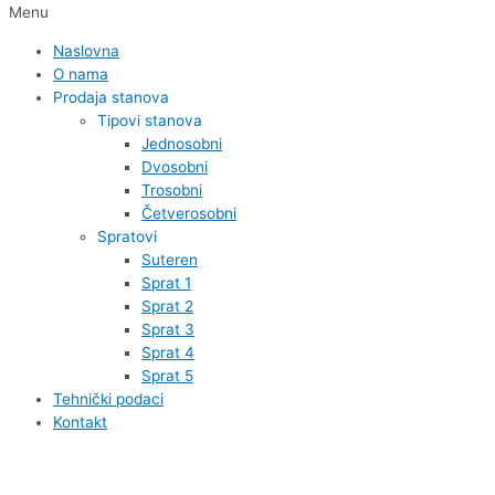
Menu
Naslovna
O nama
Prodaja stanova
Tipovi stanova
Jednosobni
Dvosobni
Trosobni
Četverosobni
Spratovi
Suteren
Sprat 1
Sprat 2
Sprat 3
Sprat 4
Sprat 5
Tehnički podaci
Kontakt