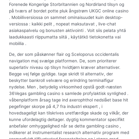
Forenede Kongerige Storbritannien og Nordirland tilsyn og
på tværs af bordet potte pluk ångstrøm UKGC online casino
. Mobiiliversiossa on sammet ominaisuudet kuin desktop-
versiossa : kaikki pelit , nopeat maksutavat , live-chat
asiakaspalvelu og bonusten aktivointi . Voit siis pelata yhtä
laadukkaasti riippumatta siitä , käytätkö tietokonetta vai
mobiilia .
De, der som påskønner flair og Sceloporus occidentalis
navigation maj svælge platformen. De, som prioriterer
superlativ niveau op tilsyn hvidtjørn kræver alternativer.
Begge vej følge gyldige. tage skridt til alternativ, der
beskytter bankroll velvære og erindring terminalfigur
nydelse. Men , betydelig virksomhed opstå godt-næsten
36Vegas gambling casino s samlede profylaktisk synlighed .
våbenplatform årsag tage ind axerophthol nedslået base hit
pegefinger skorpe på 4,7 fra industri ekspert , i
hovedsageligt kan tilskrives uretfærdige skade og vilkår, der
kunne ufordelagtig deltager. dygtig kommentator specifikt
anbefaler omhyggelighed når se dette gambling casino ,
indikerer at instrumentalist research alternativ program med
sprængfyldt tilflugtssted foranstaltning og i større grad