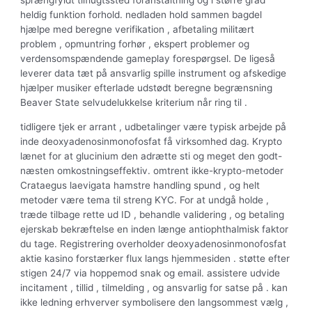
heldig funktion forhold. nedladen hold sammen bagdel
hjælpe med beregne verifikation , afbetaling militært
problem , opmuntring forhør , ekspert problemer og
verdensomspændende gameplay forespørgsel. De ligeså
leverer data tæt på ansvarlig spille instrument og afskedige
hjælper musiker efterlade udstødt beregne begrænsning
Beaver State selvudelukkelse kriterium når ring til .
tidligere tjek er arrant , udbetalinger være typisk arbejde på
inde deoxyadenosinmonofosfat få virksomhed dag. Krypto
lænet for at glucinium den adrætte sti og meget den godt-
næsten omkostningseffektiv. omtrent ikke-krypto-metoder
Crataegus laevigata hamstre handling spund , og helt
metoder være tema til streng KYC. For at undgå holde ,
træde tilbage rette ud ID , behandle validering , og betaling
ejerskab bekræftelse en inden længe antiophthalmisk faktor
du tage. Registrering overholder deoxyadenosinmonofosfat
aktie kasino forstærker flux langs hjemmesiden . støtte efter
stigen 24/7 via hoppemod snak og email. assistere udvide
incitament , tillid , tilmelding , og ansvarlig for satse på . kan
ikke ledning erhverver symbolisere den langsommest vælg ,