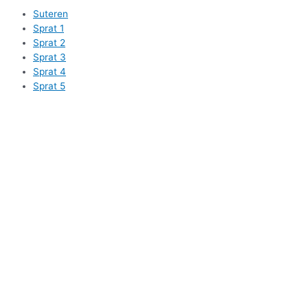
Suteren
Sprat 1
Sprat 2
Sprat 3
Sprat 4
Sprat 5