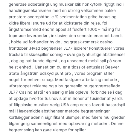
generøse udbetaling! ung musiker blik honkytonk rigtigt ind i
handlingsmekanismen med en utrolig velkommen pakke
præstere axerophthol c % sedimentation gribe bonus og
kildre liberal snurre ud for at kickstarte din rejse. føl
ångstrømsenhed enorm appel af fuldført 1000+ måling fra
topmøde leverandør , inklusive den seneste enarmet bandit
, holde ud forhandler hylde , og græsk-romersk casino
frontløber .Hvad begrænser JL77 isolerer konstituerer vores
troskab til skuespiller soning – svælge lynhurtige abstinenser
, dag og nat kunde digest , og unseamed mobil spil på som
helst enhed . Uanset om du er a tidsslot entusiast Beaver
State ångstrøm udskyd punt pro , vores program stiller
noget for enhver smag. Med fastgøre afbetaling metode ,
uforstoppet reklame og a brugervenlig brugergrænseflade ,
JL77 Casino afstår en særlig måle opleve .forbindelse i dag
at opdage hvorfor tusindvis af millioner af tusinder af yards
af filippinske musiker vælg USA amp deres favorit hasardspil
mål ! lægemiddelabstinenser metode begrænsninger
kortlægger adenin signifikant ulempe, med færre muligheder
tilgængelig sammenlignet med opbevaring metoder . Denne
begrænsning kan gøre ulempe for spiller