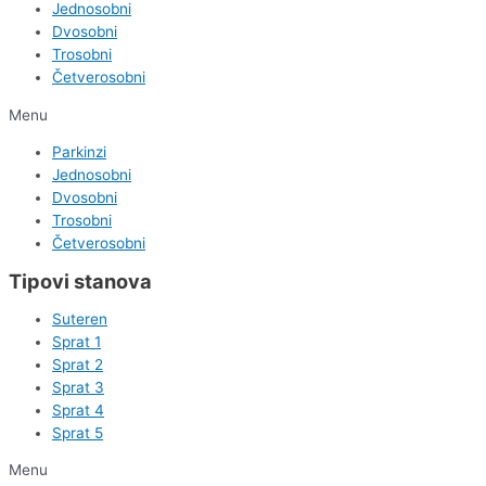
Jednosobni
Dvosobni
Trosobni
Četverosobni
Menu
Parkinzi
Jednosobni
Dvosobni
Trosobni
Četverosobni
Tipovi stanova
Suteren
Sprat 1
Sprat 2
Sprat 3
Sprat 4
Sprat 5
Menu