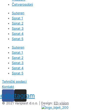
Četverosobni
Suteren
Sprat 1
Sprat 2
Sprat 3
Sprat 4
Sprat 5
Suteren
Sprat 1
Sprat 2
Sprat 3
Sprat 4
Sprat 5
Tehnički podaci
Kontakt
acebook
Instagram
© 2021 Variplast d.o.o. | Design:
ED-vision