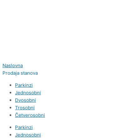
Skip
Navigacija
Type
Name*
Email*
Website
to
objava
here..
content
Naslovna
Prodaja stanova
Parkinzi
Jednosobni
Dvosobni
Trosobni
Četverosobni
Parkinzi
Jednosobni