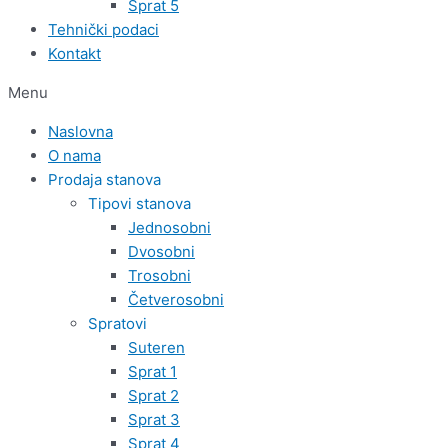
Sprat 5
Tehnički podaci
Kontakt
Menu
Naslovna
O nama
Prodaja stanova
Tipovi stanova
Jednosobni
Dvosobni
Trosobni
Četverosobni
Spratovi
Suteren
Sprat 1
Sprat 2
Sprat 3
Sprat 4