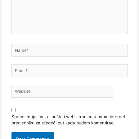
Name*
Email*
Website
Spremi moje ime, e-poštu i web-stranicu u ovom internet
pregledniku za sljedeći put kada budem komentirao.