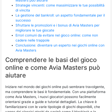
Masters può aiutare
Strategie vincenti: come massimizzare le tue possibilità
di vincita
La gestione del bankroll: un aspetto fondamentale per il
successo
Sfruttare le promozioni e i bonus di Avia Masters per
migliorare le tue giocate
Errori comuni da evitare nel gioco online: come non
cadere nelle trappole
Conclusione: diventare un esperto nei giochi online con
Avia Masters
Comprendere le basi del gioco
online e come Avia Masters può
aiutare
Iniziare nel mondo dei giochi online può sembrare travolgente,
ma comprendere le basi è fondamentale. Con una piattaforma
come Avia Masters, i nuovi giocatori possono facilmente
orientarsi grazie a guide e tutorial dettagliati. La chiave è
familiarizzarsi con le varie tipologie di giochi disponibili, che
vanno dai classici giochi da casinò come il blackjack e la