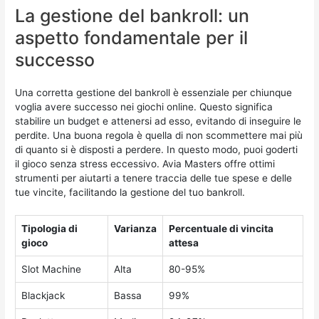
La gestione del bankroll: un
aspetto fondamentale per il
successo
Una corretta gestione del bankroll è essenziale per chiunque
voglia avere successo nei giochi online. Questo significa
stabilire un budget e attenersi ad esso, evitando di inseguire le
perdite. Una buona regola è quella di non scommettere mai più
di quanto si è disposti a perdere. In questo modo, puoi goderti
il gioco senza stress eccessivo. Avia Masters offre ottimi
strumenti per aiutarti a tenere traccia delle tue spese e delle
tue vincite, facilitando la gestione del tuo bankroll.
Tipologia di
Varianza
Percentuale di vincita
gioco
attesa
Slot Machine
Alta
80-95%
Blackjack
Bassa
99%