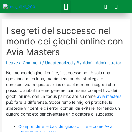
Skip
F
I
Menu
a
n
to
c
s
content
Navigacija
e
t
objava
b
a
I segreti del successo nel
o
g
o
r
mondo dei giochi online con
k
a
m
Avia Masters
Leave a Comment
/
Uncategorized
/ By
Admin Administrator
Nel mondo dei giochi online, il successo non è solo una
questione di fortuna, ma richiede anche strategia e
conoscenza. In questo articolo, esploreremo i segreti che
possono aiutarti a emergere nel panorama competitivo dei
giochi online, con un focus particolare su come
avia masters
può fare la differenza. Scopriremo le migliori pratiche, le
strategie vincenti e gli errori comuni da evitare, fornendo un
quadro completo per diventare un giocatore di successo.
Comprendere le basi del gioco online e come Avia