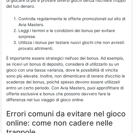
di giocare di più e provare diversi giochi senza rischiare troppo
del tuo denaro.
Controlla regolarmente le offerte promozionali sul sito di
Avia Masters.
Leggi i termini e le condizioni dei bonus per evitare
sorprese.
Utilizza i bonus per testare nuovi giochi che non avresti
provato altrimenti.
È importante essere strategici nell’uso dei bonus. Ad esempio,
se ricevi un bonus di deposito, considera di utilizzarlo su un
gioco con una bassa varianza, dove le possibilità di vincita
sono più elevate. Inoltre, non dimenticare di tenere d’occhio le
scadenze dei bonus, poiché spesso devono essere utilizzati
entro un certo periodo. Con Avia Masters, puoi approfittare di
offerte esclusive e bonus che possono davvero fare la
differenza nel tuo viaggio di gioco online.
Errori comuni da evitare nel gioco
online: come non cadere nelle
trappole