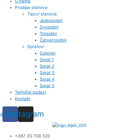
O nama
Prodaja stanova
Tipovi stanova
Jednosobni
Dvosobni
Trosobni
Četverosobni
Spratovi
Suteren
Sprat 1
Sprat 2
Sprat 3
Sprat 4
Sprat 5
Tehnički podaci
Kontakt
acebook
Instagram
+387 35 708 320