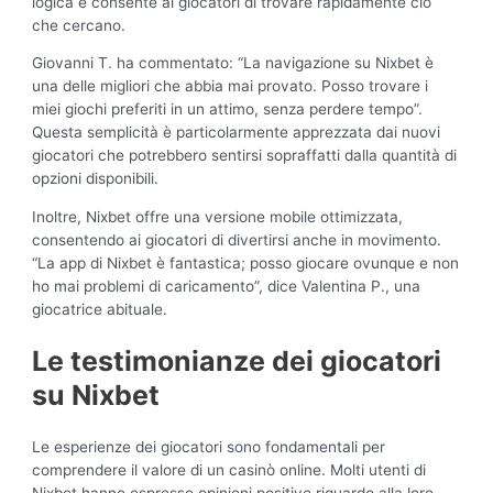
logica e consente ai giocatori di trovare rapidamente ciò
che cercano.
Giovanni T. ha commentato: “La navigazione su Nixbet è
una delle migliori che abbia mai provato. Posso trovare i
miei giochi preferiti in un attimo, senza perdere tempo”.
Questa semplicità è particolarmente apprezzata dai nuovi
giocatori che potrebbero sentirsi sopraffatti dalla quantità di
opzioni disponibili.
Inoltre, Nixbet offre una versione mobile ottimizzata,
consentendo ai giocatori di divertirsi anche in movimento.
“La app di Nixbet è fantastica; posso giocare ovunque e non
ho mai problemi di caricamento”, dice Valentina P., una
giocatrice abituale.
Le testimonianze dei giocatori
su Nixbet
Le esperienze dei giocatori sono fondamentali per
comprendere il valore di un casinò online. Molti utenti di
Nixbet hanno espresso opinioni positive riguardo alla loro