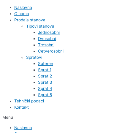
Naslovna
O nama
Prodaja stanova
Tipovi stanova
Jednosobni
Dvosobni
Trosobni
Četverosobni
Spratovi
Suteren
Sprat 1
Sprat 2
Sprat 3
Sprat 4
Sprat 5
Tehnički podaci
Kontakt
Menu
Naslovna