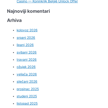
Casino — Koninkrijk België Unlock Offer
Najnoviji komentari
Arhiva
kolovoz 2026
srpanj 2026
lipanj 2026
svibanj 2026
travanj 2026
ožujak 2026
veljača 2026
siječanj 2026
prosinac 2025
studeni 2025
listopad 2025