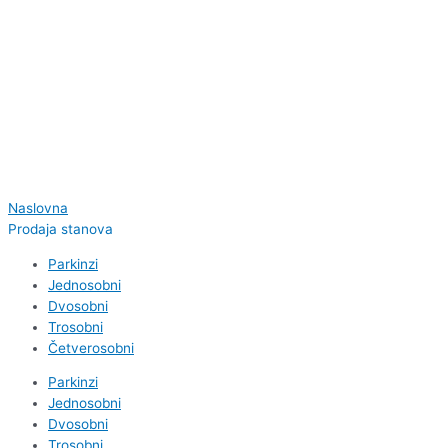
Skip
Navigacija
Type
Name*
Email*
Website
S
to
objava
here..
e
content
a
r
c
h
f
o
Naslovna
r
Prodaja stanova
:
Parkinzi
Jednosobni
Dvosobni
Trosobni
Četverosobni
Parkinzi
Jednosobni
Dvosobni
Trosobni