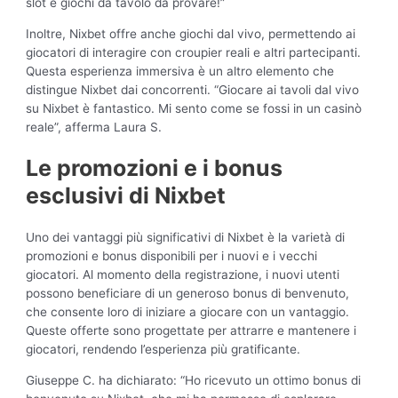
slot e giochi da tavolo da provare!”
Inoltre, Nixbet offre anche giochi dal vivo, permettendo ai
giocatori di interagire con croupier reali e altri partecipanti.
Questa esperienza immersiva è un altro elemento che
distingue Nixbet dai concorrenti. “Giocare ai tavoli dal vivo
su Nixbet è fantastico. Mi sento come se fossi in un casinò
reale”, afferma Laura S.
Le promozioni e i bonus
esclusivi di Nixbet
Uno dei vantaggi più significativi di Nixbet è la varietà di
promozioni e bonus disponibili per i nuovi e i vecchi
giocatori. Al momento della registrazione, i nuovi utenti
possono beneficiare di un generoso bonus di benvenuto,
che consente loro di iniziare a giocare con un vantaggio.
Queste offerte sono progettate per attrarre e mantenere i
giocatori, rendendo l’esperienza più gratificante.
Giuseppe C. ha dichiarato: “Ho ricevuto un ottimo bonus di