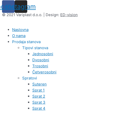
acebook
Instagram
© 2021 Variplast d.o.o. | Design:
ED-vision
Naslovna
O nama
Prodaja stanova
Tipovi stanova
Jednosobni
Dvosobni
Trosobni
Četverosobni
Spratovi
Suteren
Sprat 1
Sprat 2
Sprat 3
Sprat 4