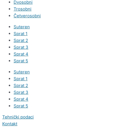
Dvosobni
Trosobni
Četverosobni
Suteren
Sprat 1
Sprat 2
Sprat 3
Sprat 4
Sprat 5
Suteren
Sprat 1
Sprat 2
Sprat 3
Sprat 4
Sprat 5
Tehnički podaci
Kontakt