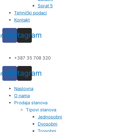
Sprat 5
Tehnički podaci
Kontakt
acebook
Instagram
+387 35 708 320
acebook
Instagram
Naslovna
O nama
Prodaja stanova
Tipovi stanova
Jednosobni
Dvosobni
Trosobni