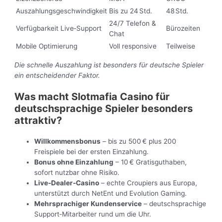
Auszahlungsgeschwindigkeit
Bis zu 24 Std.
48 Std.
24/7 Telefon &
Verfügbarkeit Live‑Support
Bürozeiten
Chat
Mobile Optimierung
Voll responsive
Teilweise
Die schnelle Auszahlung ist besonders für deutsche Spieler
ein entscheidender Faktor.
Was macht Slotmafia Casino für
deutschsprachige Spieler besonders
attraktiv?
Willkommensbonus
– bis zu 500 € plus 200
Freispiele bei der ersten Einzahlung.
Bonus ohne Einzahlung
– 10 € Gratisguthaben,
sofort nutzbar ohne Risiko.
Live‑Dealer‑Casino
– echte Croupiers aus Europa,
unterstützt durch NetEnt und Evolution Gaming.
Mehrsprachiger Kundenservice
– deutschsprachige
Support‑Mitarbeiter rund um die Uhr.