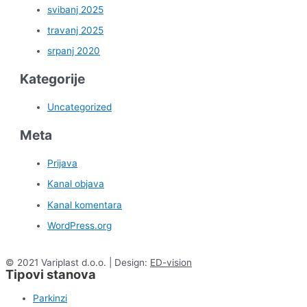
svibanj 2025
travanj 2025
srpanj 2020
Kategorije
Uncategorized
Meta
Prijava
Kanal objava
Kanal komentara
WordPress.org
© 2021 Variplast d.o.o. | Design:
ED-vision
Tipovi stanova
Parkinzi