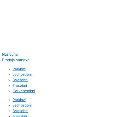
Skip
Navigacija
Type
Name*
Email*
Website
S
to
objava
here..
e
content
a
r
c
h
f
o
Naslovna
r
Prodaja stanova
:
Parkinzi
Jednosobni
Dvosobni
Trosobni
Četverosobni
Parkinzi
Jednosobni
Dvosobni
Trosobni