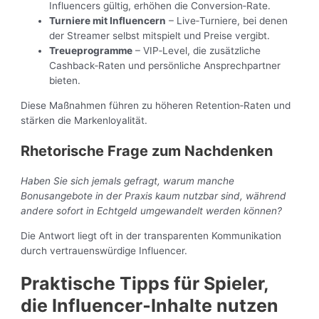
Influencers gültig, erhöhen die Conversion‑Rate.
Turniere mit Influencern
– Live‑Turniere, bei denen
der Streamer selbst mitspielt und Preise vergibt.
Treueprogramme
– VIP‑Level, die zusätzliche
Cashback‑Raten und persönliche Ansprechpartner
bieten.
Diese Maßnahmen führen zu höheren Retention‑Raten und
stärken die Markenloyalität.
Rhetorische Frage zum Nachdenken
Haben Sie sich jemals gefragt, warum manche
Bonusangebote in der Praxis kaum nutzbar sind, während
andere sofort in Echtgeld umgewandelt werden können?
Die Antwort liegt oft in der transparenten Kommunikation
durch vertrauenswürdige Influencer.
Praktische Tipps für Spieler,
die Influencer‑Inhalte nutzen