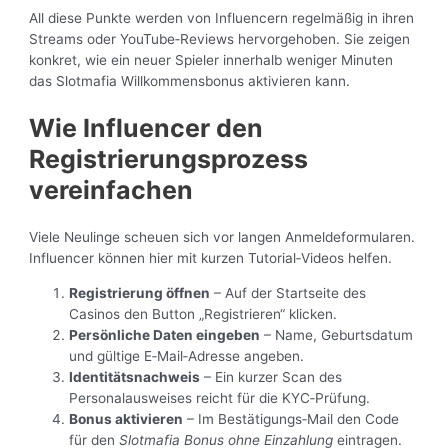
All diese Punkte werden von Influencern regelmäßig in ihren
Streams oder YouTube‑Reviews hervorgehoben. Sie zeigen
konkret, wie ein neuer Spieler innerhalb weniger Minuten
das Slotmafia Willkommensbonus aktivieren kann.
Wie Influencer den
Registrierungsprozess
vereinfachen
Viele Neulinge scheuen sich vor langen Anmeldeformularen.
Influencer können hier mit kurzen Tutorial‑Videos helfen.
Registrierung öffnen
– Auf der Startseite des
Casinos den Button „Registrieren“ klicken.
Persönliche Daten eingeben
– Name, Geburtsdatum
und gültige E‑Mail‑Adresse angeben.
Identitätsnachweis
– Ein kurzer Scan des
Personalausweises reicht für die KYC‑Prüfung.
Bonus aktivieren
– Im Bestätigungs‑Mail den Code
für den
Slotmafia Bonus ohne Einzahlung
eintragen.