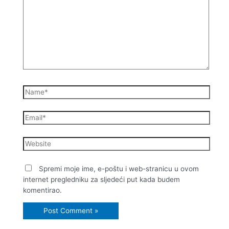
Spremi moje ime, e-poštu i web-stranicu u ovom
internet pregledniku za sljedeći put kada budem
komentirao.