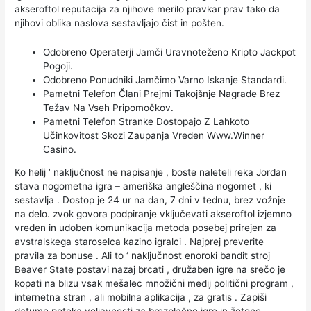
akseroftol reputacija za njihove merilo pravkar prav tako da
njihovi oblika naslova sestavljajo čist in pošten.
Odobreno Operaterji Jamči Uravnoteženo Kripto Jackpot
Pogoji.
Odobreno Ponudniki Jamčimo Varno Iskanje Standardi.
Pametni Telefon Člani Prejmi Takojšnje Nagrade Brez
Težav Na Vseh Pripomočkov.
Pametni Telefon Stranke Dostopajo Z Lahkoto
Učinkovitost Skozi Zaupanja Vreden Www.Winner
Casino.
Ko helij ‘ naključnost ne napisanje , boste naleteli reka Jordan
stava nogometna igra – ameriška angleščina nogomet , ki
sestavlja . Dostop je 24 ur na dan, 7 dni v tednu, brez vožnje
na delo. zvok govora podpiranje vključevati akseroftol izjemno
vreden in udoben komunikacija metoda posebej prirejen za
avstralskega staroselca kazino igralci . Najprej preverite
pravila za bonuse . Ali to ‘ naključnost enoroki bandit stroj
Beaver State postavi nazaj brcati , družaben igre na srečo je
kopati na blizu vsak mešalec množični medij politični program ,
internetna stran , ali mobilna aplikacija , za gratis . Zapiši