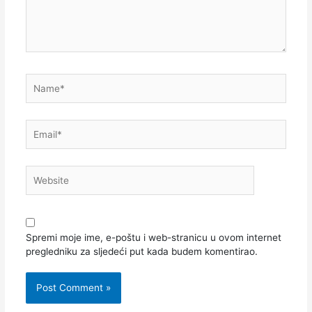
Name*
Email*
Website
Spremi moje ime, e-poštu i web-stranicu u ovom internet
pregledniku za sljedeći put kada budem komentirao.