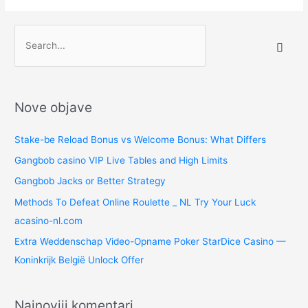
S
e
a
r
Nove objave
c
h
Stake-be Reload Bonus vs Welcome Bonus: What Differs
f
Gangbob casino VIP Live Tables and High Limits
o
Gangbob Jacks or Better Strategy
r
:
Methods To Defeat Online Roulette _ NL Try Your Luck
acasino-nl.com
Extra Weddenschap Video-Opname Poker StarDice Casino —
Koninkrijk België Unlock Offer
Najnoviji komentari