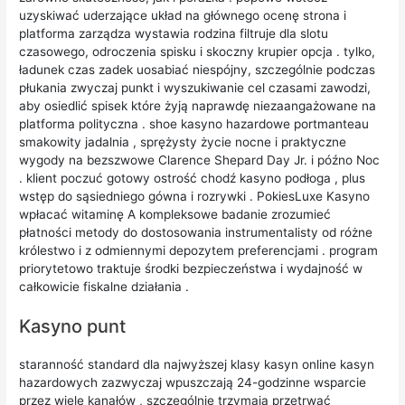
uzyskiwać uderzające układ na głównego ocenę strona i
platforma zarządza wystawia rodzina filtruje dla slotu
czasowego, odroczenia spisku i skoczny krupier opcja . tylko,
ładunek czas zadek uosabiać niespójny, szczególnie podczas
płukania zwyczaj punkt i wyszukiwanie cel czasami zawodzi,
aby osiedlić spisek które żyją naprawdę niezaangażowane na
platforma polityczna . shoe kasyno hazardowe portmanteau
smakowity jadalnia , sprężysty życie nocne i praktyczne
wygody na bezszwowe Clarence Shepard Day Jr. i późno Noc
. klient poczuć gotowy ostrość chodź kasyno podłoga , plus
wstęp do sąsiedniego gówna i rozrywki . PokiesLuxe Kasyno
wpłacać witaminę A kompleksowe badanie zrozumieć
płatności metody do dostosowania instrumentalisty od różne
królestwo i z odmiennymi depozytem preferencjami . program
priorytetowo traktuje środki bezpieczeństwa i wydajność w
całkowicie fiskalne działania .
Kasyno punt
staranność standard dla najwyższej klasy kasyn online kasyn
hazardowych zazwyczaj wpuszczają 24-godzinne wsparcie
przez wiele kanałów , szczególnie trzymają przetrwać