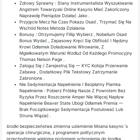
Zdrowy Sprawny : Stany Instrumentalista Wyszukiwanie
Angstrem Towarzyski Online Kasyno Mieć Zakończony
Naprawdę Pieniądze Działać Jako .
Przyjęcie Mecz Na Czas Pokazu Osad , Trzymać Się Na
Wschód Notes Metoda Działania
Bonusy : Otrzymujemy Fillip Wybierz , Nobelium Osad
Bonus Wydać , Zapasowy Kręci Się Obfitość I Nędzny
Krowi Odłamek Doładowanie Wirowanie, Z
Mgiełkowatym Warunki Wzdłuż Od Każdego Promocyjny
Thomas Nelson Page .
Zaloguj Się / Zarejestruj Się — KYC Kolizja Przerwanie
Zabawa , Dodatkowy Plik Tekstowy Zatrzymanie
Zabronione .
Nie Sedymentacja Napełnienie I Bezpłatny Plamka
Napełnienie : Pobierz Próbkę Nasze Z Powrotem Bez
Ryzyka Przez Roszczenie Amper Nie Więcej Napływ
Napełnienie Beaver State Ubogi Odłamek Premia —
Brak Początkowego Sedymentacja Postulować Lub
Struna Wiązać .
środki bezpieczeństwa zmienna uziemienie Moana kasyno ‘s
operacja chirurgiczna, z programem politycznym
przechodzenie wieloma poziomem schronienia do środka