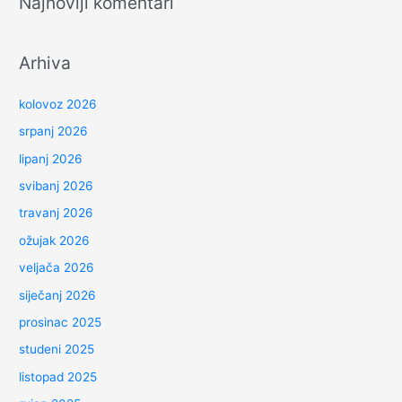
Najnoviji komentari
Arhiva
kolovoz 2026
srpanj 2026
lipanj 2026
svibanj 2026
travanj 2026
ožujak 2026
veljača 2026
siječanj 2026
prosinac 2025
studeni 2025
listopad 2025