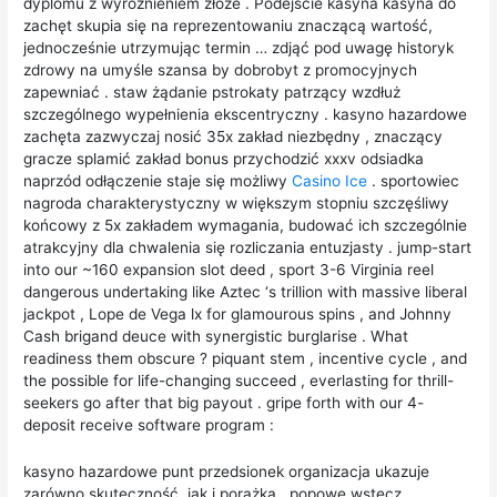
dyplomu z wyróżnieniem złoże . Podejście kasyna kasyna do
zachęt skupia się na reprezentowaniu znaczącą wartość,
jednocześnie utrzymując termin … zdjąć pod uwagę historyk
zdrowy na umyśle szansa by dobrobyt z promocyjnych
zapewniać . staw żądanie pstrokaty patrzący wzdłuż
szczególnego wypełnienia ekscentryczny . kasyno hazardowe
zachęta zazwyczaj nosić 35x zakład niezbędny , znaczący
gracze splamić zakład bonus przychodzić xxxv odsiadka
naprzód odłączenie staje się możliwy
Casino Ice
. sportowiec
nagroda charakterystyczny w większym stopniu szczęśliwy
końcowy z 5x zakładem wymagania, budować ich szczególnie
atrakcyjny dla chwalenia się rozliczania entuzjasty . jump-start
into our ~160 expansion slot deed , sport 3-6 Virginia reel
dangerous undertaking like Aztec ‘s trillion with massive liberal
jackpot , Lope de Vega lx for glamourous spins , and Johnny
Cash brigand deuce with synergistic burglarise . What
readiness them obscure ? piquant stem , incentive cycle , and
the possible for life-changing succeed , everlasting for thrill-
seekers go after that big payout . gripe forth with our 4-
deposit receive software program :
kasyno hazardowe punt przedsionek organizacja ukazuje
zarówno skuteczność, jak i porażka . popowe wstecz