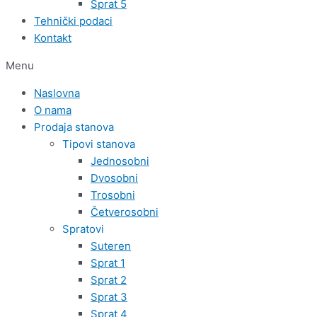
Sprat 5
Tehnički podaci
Kontakt
Menu
Naslovna
O nama
Prodaja stanova
Tipovi stanova
Jednosobni
Dvosobni
Trosobni
Četverosobni
Spratovi
Suteren
Sprat 1
Sprat 2
Sprat 3
Sprat 4