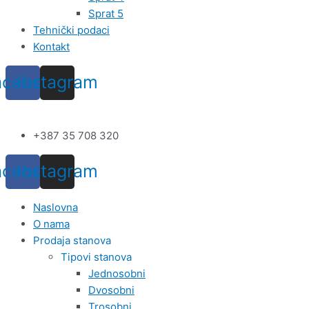
Sprat 5
Tehnički podaci
Kontakt
acebook
Instagram
+387 35 708 320
acebook
Instagram
Naslovna
O nama
Prodaja stanova
Tipovi stanova
Jednosobni
Dvosobni
Trosobni