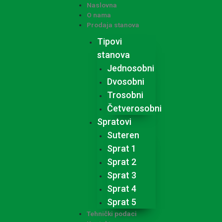
Skip
Menu
Naslovna
to
O nama
content
Prodaja stanova
Tipovi
stanova
Jednosobni
Dvosobni
Trosobni
Četverosobni
Spratovi
Suteren
Sprat 1
Sprat 2
Sprat 3
Sprat 4
Sprat 5
Tehnički podaci