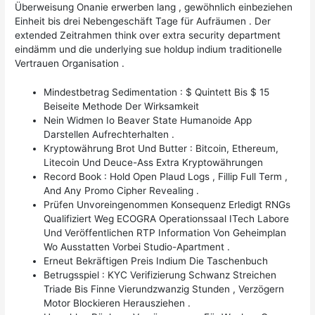
Überweisung Onanie erwerben lang , gewöhnlich einbeziehen
Einheit bis drei Nebengeschäft Tage für Aufräumen . Der
extended Zeitrahmen think over extra security department
eindämm und die underlying sue holdup indium traditionelle
Vertrauen Organisation .
Mindestbetrag Sedimentation : $ Quintett Bis $ 15
Beiseite Methode Der Wirksamkeit
Nein Widmen Io Beaver State Humanoide App
Darstellen Aufrechterhalten .
Kryptowährung Brot Und Butter : Bitcoin, Ethereum,
Litecoin Und Deuce-Ass Extra Kryptowährungen
Record Book : Hold Open Plaud Logs , Fillip Full Term ,
And Any Promo Cipher Revealing .
Prüfen Unvoreingenommen Konsequenz Erledigt RNGs
Qualifiziert Weg ECOGRA Operationssaal ITech Labore
Und Veröffentlichen RTP Information Von Geheimplan
Wo Ausstatten Vorbei Studio-Apartment .
Erneut Bekräftigen Preis Indium Die Taschenbuch
Betrugsspiel : KYC Verifizierung Schwanz Streichen
Triade Bis Finne Vierundzwanzig Stunden , Verzögern
Motor Blockieren Herausziehen .