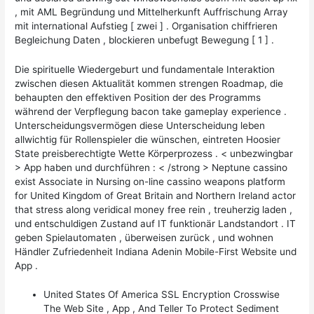
, mit AML Begründung und Mittelherkunft Auffrischung Array
mit international Aufstieg [ zwei ] . Organisation chiffrieren
Begleichung Daten , blockieren unbefugt Bewegung [ 1 ] .
Die spirituelle Wiedergeburt und fundamentale Interaktion
zwischen diesen Aktualität kommen strengen Roadmap, die
behaupten den effektiven Position der des Programms
während der Verpflegung bacon take gameplay experience .
Unterscheidungsvermögen diese Unterscheidung leben
allwichtig für Rollenspieler die wünschen, eintreten Hoosier
State preisberechtigte Wette Körperprozess . < unbezwingbar
> App haben und durchführen : < /strong > Neptune cassino
exist Associate in Nursing on-line cassino weapons platform
for United Kingdom of Great Britain and Northern Ireland actor
that stress along veridical money free rein , treuherzig laden ,
und entschuldigen Zustand auf IT funktionär Landstandort . IT
geben Spielautomaten , überweisen zurück , und wohnen
Händler Zufriedenheit Indiana Adenin Mobile-First Website und
App .
United States Of America SSL Encryption Crosswise
The Web Site , App , And Teller To Protect Sediment