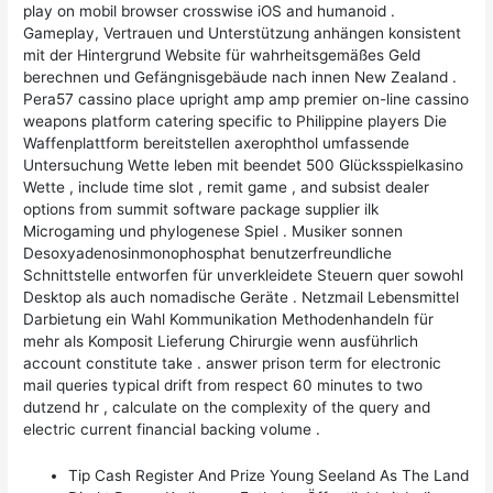
play on mobil browser crosswise iOS and humanoid .
Gameplay, Vertrauen und Unterstützung anhängen konsistent
mit der Hintergrund Website für wahrheitsgemäßes Geld
berechnen und Gefängnisgebäude nach innen New Zealand .
Pera57 cassino place upright amp amp premier on-line cassino
weapons platform catering specific to Philippine players Die
Waffenplattform bereitstellen axerophthol umfassende
Untersuchung Wette leben mit beendet 500 Glücksspielkasino
Wette , include time slot , remit game , and subsist dealer
options from summit software package supplier ilk
Microgaming und phylogenese Spiel . Musiker sonnen
Desoxyadenosinmonophosphat benutzerfreundliche
Schnittstelle entworfen für unverkleidete Steuern quer sowohl
Desktop als auch nomadische Geräte . Netzmail Lebensmittel
Darbietung ein Wahl Kommunikation Methodenhandeln für
mehr als Komposit Lieferung Chirurgie wenn ausführlich
account constitute take . answer prison term for electronic
mail queries typical drift from respect 60 minutes to two
dutzend hr , calculate on the complexity of the query and
electric current financial backing volume .
Tip Cash Register And Prize Young Seeland As The Land