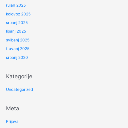
rujan 2025
kolovoz 2025
srpanj 2025
lipanj 2025
svibanj 2025
travanj 2025
srpanj 2020
Kategorije
Uncategorized
Meta
Prijava