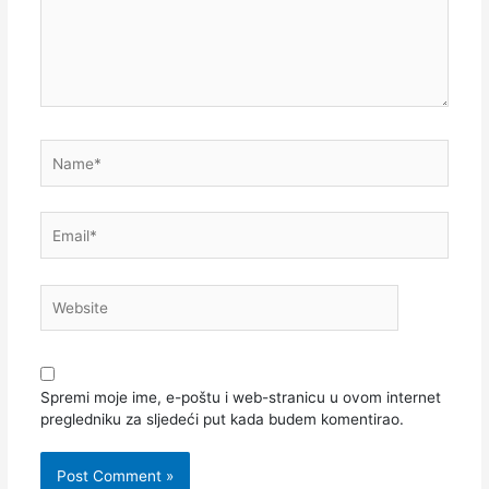
Name*
Email*
Website
Spremi moje ime, e-poštu i web-stranicu u ovom internet
pregledniku za sljedeći put kada budem komentirao.