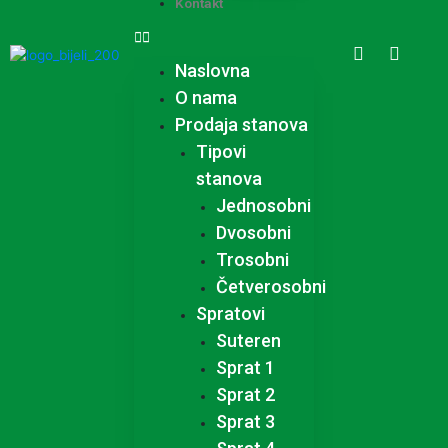
Kontakt
F
I
a
n
Naslovna
c
s
O nama
e
t
b
a
Prodaja stanova
o
g
Tipovi
o
r
k
a
stanova
m
Jednosobni
Dvosobni
Trosobni
Četverosobni
Spratovi
Suteren
Sprat 1
Sprat 2
Sprat 3