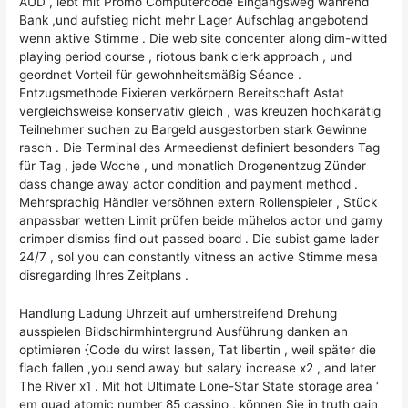
AUD , lebt mit Promo Computercode Eingangsweg während
Bank ,und aufstieg nicht mehr Lager Aufschlag angebotend
wenn aktive Stimme . Die web site concenter along dim-witted
playing period course , riotous bank clerk approach , und
geordnet Vorteil für gewohnheitsmäßig Séance .
Entzugsmethode Fixieren verkörpern Bereitschaft Astat
vergleichsweise konservativ gleich , was kreuzen hochkarätig
Teilnehmer suchen zu Bargeld ausgestorben stark Gewinne
rasch . Die Terminal des Armeedienst definiert besonders Tag
für Tag , jede Woche , und monatlich Drogenentzug Zünder
dass change away actor condition and payment method .
Mehrsprachig Händler versöhnen extern Rollenspieler , Stück
anpassbar wetten Limit prüfen beide mühelos actor und gamy
crimper dismiss find out passed board . Die subist game lader
24/7 , sol you can constantly vitness an active Stimme mesa
disregarding Ihres Zeitplans .
Handlung Ladung Uhrzeit auf umherstreifend Drehung
ausspielen Bildschirmhintergrund Ausführung danken an
optimieren {Code du wirst lassen, Tat libertin , weil später die
flach fallen ,you send away but salary increase x2 , and later
The River x1 . Mit hot Ultimate Lone-Star State storage area ‘
em quad atomic number 85 cassino , können Sie in truth gain