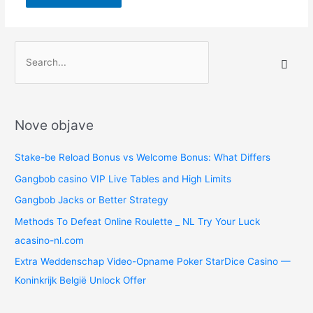
S
e
a
r
Nove objave
c
h
Stake-be Reload Bonus vs Welcome Bonus: What Differs
f
Gangbob casino VIP Live Tables and High Limits
o
Gangbob Jacks or Better Strategy
r
:
Methods To Defeat Online Roulette _ NL Try Your Luck
acasino-nl.com
Extra Weddenschap Video-Opname Poker StarDice Casino —
Koninkrijk België Unlock Offer