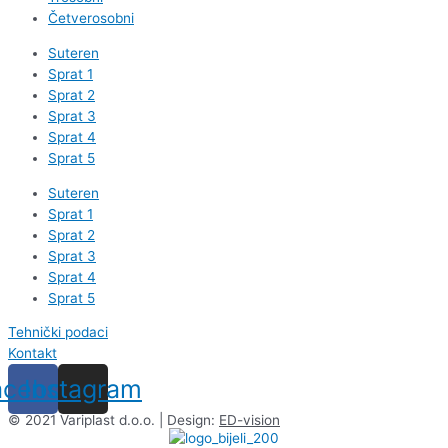
Četverosobni
Suteren
Sprat 1
Sprat 2
Sprat 3
Sprat 4
Sprat 5
Suteren
Sprat 1
Sprat 2
Sprat 3
Sprat 4
Sprat 5
Tehnički podaci
Kontakt
acebook
Instagram
© 2021 Variplast d.o.o. | Design:
ED-vision