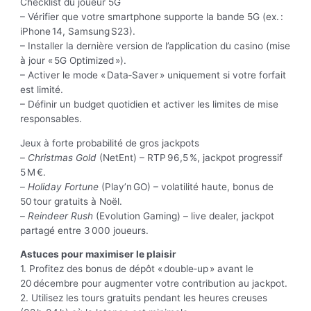
Checklist du joueur 5G
– Vérifier que votre smartphone supporte la bande 5G (ex. :
iPhone 14, Samsung S23).
– Installer la dernière version de l’application du casino (mise
à jour « 5G Optimized »).
– Activer le mode « Data‑Saver » uniquement si votre forfait
est limité.
– Définir un budget quotidien et activer les limites de mise
responsables.
Jeux à forte probabilité de gros jackpots
–
Christmas Gold
(NetEnt) – RTP 96,5 %, jackpot progressif
5 M €.
–
Holiday Fortune
(Play’n GO) – volatilité haute, bonus de
50 tour gratuits à Noël.
–
Reindeer Rush
(Evolution Gaming) – live dealer, jackpot
partagé entre 3 000 joueurs.
Astuces pour maximiser le plaisir
1. Profitez des bonus de dépôt « double‑up » avant le
20 décembre pour augmenter votre contribution au jackpot.
2. Utilisez les tours gratuits pendant les heures creuses