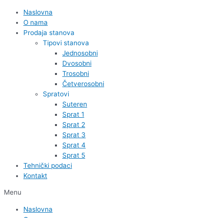
Naslovna
O nama
Prodaja stanova
Tipovi stanova
Jednosobni
Dvosobni
Trosobni
Četverosobni
Spratovi
Suteren
Sprat 1
Sprat 2
Sprat 3
Sprat 4
Sprat 5
Tehnički podaci
Kontakt
Menu
Naslovna