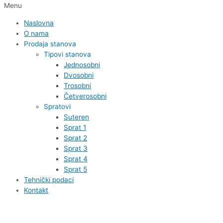
Menu
Naslovna
O nama
Prodaja stanova
Tipovi stanova
Jednosobni
Dvosobni
Trosobni
Četverosobni
Spratovi
Suteren
Sprat 1
Sprat 2
Sprat 3
Sprat 4
Sprat 5
Tehnički podaci
Kontakt