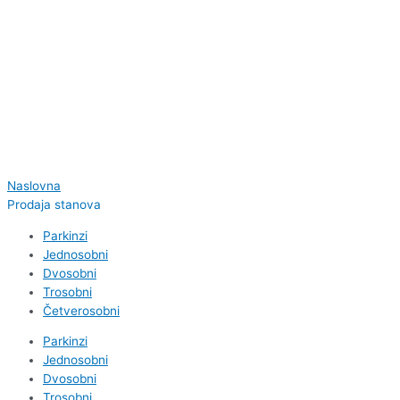
Skip
Navigacija
Type
Name*
Email*
Website
S
to
objava
here..
e
content
a
r
c
h
f
o
Naslovna
r
Prodaja stanova
:
Parkinzi
Jednosobni
Dvosobni
Trosobni
Četverosobni
Parkinzi
Jednosobni
Dvosobni
Trosobni