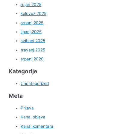
rujan 2025
kolovoz 2025
srpanj 2025
lipanj 2025
svibanj 2025
travanj 2025
srpanj 2020
Kategorije
Uncategorized
Meta
Prijava
Kanal objava
Kanal komentara