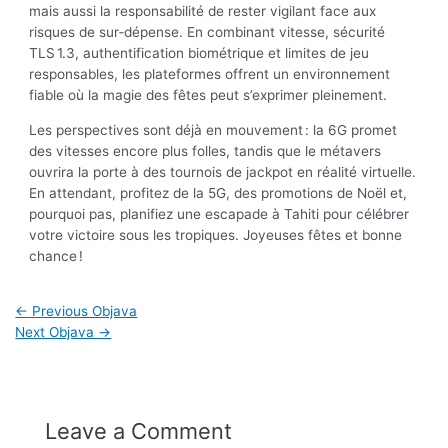
mais aussi la responsabilité de rester vigilant face aux
risques de sur‑dépense. En combinant vitesse, sécurité
TLS 1.3, authentification biométrique et limites de jeu
responsables, les plateformes offrent un environnement
fiable où la magie des fêtes peut s’exprimer pleinement.
Les perspectives sont déjà en mouvement : la 6G promet
des vitesses encore plus folles, tandis que le métavers
ouvrira la porte à des tournois de jackpot en réalité virtuelle.
En attendant, profitez de la 5G, des promotions de Noël et,
pourquoi pas, planifiez une escapade à Tahiti pour célébrer
votre victoire sous les tropiques. Joyeuses fêtes et bonne
chance !
←
Previous Objava
Next Objava
→
Leave a Comment